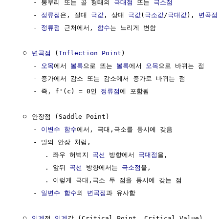
     - 봉우리 또는 골 형태의 
극대점
 또는 
극소점
     - 
정류점
은, 절대 
극값
, 상대 
극값
(
극소값
/
극대값
), 
변곡점
     - 
정류점
 근처에서, 
함수
는 느리게 변함

  ㅇ 
변곡점
 (
Inflection Point
)

     - 
오목
에서 
볼록
으로 또는 
볼록
에서 
오목
으로 바뀌는 점

     - 증가에서 감소 또는 감소에서 증가로 바뀌는 점

     - 즉, f'(c) = 0인 
정류점
에 포함됨

  ㅇ 안장점 (Saddle Point)

     - 
이변수 함수
에서, 극대,극소를 동시에 갖음

     - 말의 안장 처럼, 

        . 좌우 허벅지 
곡선
 방향에서 
극대점
을, 

        . 앞뒤 
곡선
 방향에서는 
극소점
을, 

        . 이렇게 극대,극소 두 점을 동시에 갖는 점

     - 
일변수 함수
의 
변곡점
과 유사함

  ㅇ 
임계
점,
임계
값 (Critical Point, Critical Value) 
