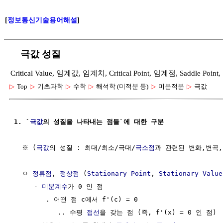
[
정보통신기술용어해설
]
극값 성질
Critical Value, 임계값, 임계치, Critical Point, 임계점, Saddle Poin
▷
Top
▷
기초과학
▷
수학
▷
해석학 (미적분 등)
▷
미분적분
▷
극값
1. `
극값
의 성질을 나타내는 점들`에 대한 구분
  ※ (
극값
의 성질 : 최대/최소/극대/
극소점
과 관련된 변화,변곡,
  ㅇ 
정류점
, 
정상점
 (
Stationary Point
, 
Stationary Value
     - 
미분계수
가 0 인 점

        . 어떤 점 c에서 f'(c) = 0 

           .. 수평 
접선
을 갖는 점 (즉, f'(x) = 0 인 점)
