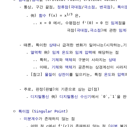
     - 통상, 구간 끝점, 
정류점
(
극대점
/
극소점
, 
변곡점
), 
특이
1/3
        . 例) 
함수
 f(x) = x
 은,

           .. x = 0 에서, 수평접선 f'(0) = 0 인 
임계
점을 
                          극점(
극대점
,
극소점
)에 관한 
임계
     - 때론, 특이한 
상태
나 급격한 변화가 일어나는(시작하는,기
        . 
열역학
 例) 
임계 온도
와 
임계 압력
에 해당하는 점    
           .. 특히, 
기체
와 
액체
의 구분이 사라지는 
상태
           .. 이때, 
기체
와 
액체
가 공존하는 상경계선이 사라지
        . [참고] 
물질
이 
상전이
를 일으키는, 특정 
온도
와 
압력
     - 주로, 판정(판별)의 기준으로 삼는 값(점)

        . 
디지털통신
 例) 
디지털통신 수신기
에서 `0`,`1`을 
  ㅇ 
특이점
 (
Singular Point
)

     - 
미분계수
가 존재하지 않는 점

        . 어떤 점 c에서 f'(c)가 존재하지 않는 점 (
미분
 불가