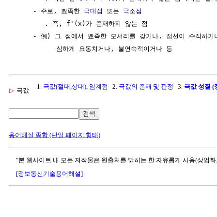
     - 주로, 뾰족한 
극대점
 또는 
극소점
        . 즉, f'(x)가 존재하지 않는 점

     - 例) 그 점에서 뾰족한 모서리를 갖거나, 접선이 수직하거나
1.
극값(절대,상대), 임계점
2.
극값의 존재 및 판정
3.
극값 성질 
▷
극값
검색
용어해설 종합 (단일 페이지 형태)
"본 웹사이트 내 모든 저작물은 원출처를 밝히는 한 자유롭게 사용(상업화
[정보통신기술용어해설]