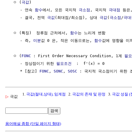
  ㅇ (
극값
)  

     - 연속 
함수
에서, 모든 국지적 
극소점
, 국지적 
극대점
 등은
     - 결국, 전역 
극값
(최대점/최소점), 상대 
극값
(
극소점
/
극대
  ㅇ (특징)  정류점 근처에서, 
함수
는 느리게 변함

     - 즉, 
미분
값 0 은, 작은 이동으로는, 
함수
값에 영향을 미치
  ㅇ (
FONC
 : First Order Necessary Condition, 1계 
필요
     - 정상점이기 위한 
필요조건
  :  f'(x) = 0

     * [참고] 
FONC
, 
SONC
, 
SOSC
1.
극값(절대,상대), 임계점
2.
극값의 존재 및 판정
3.
극값 성질 
▷
극값
검색
용어해설 종합 (단일 페이지 형태)