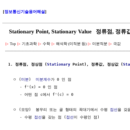
[
정보통신기술용어해설
]
Stationary Point, Stationary Value 정류점, 
▷
Top
▷
기초과학
▷
수학
▷
해석학 (미적분 등)
▷
미분적분
▷
극값
1. 정류점, 정상점 (
Stationary
 Point), 정류값, 정상값 (
Sta
  ㅇ (
미분
)  
미분계수
가 0 인 점

     - f'(x) = 0 인 점 

     - 어떤 점 c에서 f'(c) = 0

  ㅇ (모양)  봉우리 또는 골 형태의 꼭대기에서 수평 
접선
을 갖음
     - 수평 
접선
을 갖는 점 (
접선
이 수평인 점)
