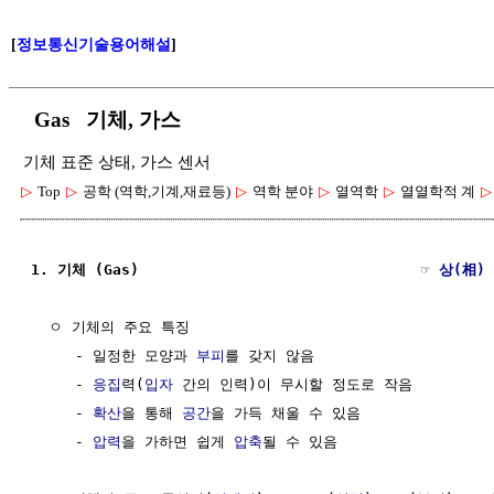
[
정보통신기술용어해설
]
Gas 기체, 가스
기체 표준 상태, 가스 센서
▷
Top
▷
공학 (역학,기계,재료등)
▷
역학 분야
▷
열역학
▷
열열학적 계
▷
1. 기체 (Gas)                                ☞ 
상(相)
  ㅇ 기체의 주요 특징 

     - 일정한 모양과 
부피
를 갖지 않음 

     - 
응집
력(
입자
 간의 인력)이 무시할 정도로 작음

     - 
확산
을 통해 
공간
을 가득 채울 수 있음 

     - 
압력
을 가하면 쉽게 
압축
될 수 있음
