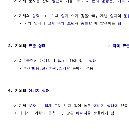
  ㅇ 기체 분자들 간의 
평균
적 거동  ☞ 
기체 분자 운동론
, 
기체 
  ㅇ 기체의 
압력
  :  기체 
입자
 수가 많을수록, 개별 
입자
의 
운
     - 기체 
입자
가 
고체
,
액체
표면
과 
충돌
할 때 발생하는 
힘
3. 기체의 
표준 상태
                           ☞ 
화학 표
  ㅇ 
순수물질
이 
대기압
(1 
bar
) 하에 있는 
상태
     - 
화학반응
,
전기화학
,
열역학
 등에서 적용

4. 기체의 
에너지 상태
  ㅇ 기체 
분자
는, 
액체
,
고체
 보다 훨씬 높은 
에너지 상태
에 있음

  ㅇ 따라서, 기체의 
응축
 때, 많은 
에너지
를 방출하게 됨
