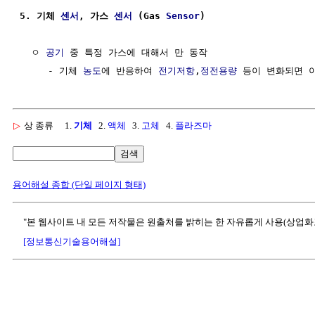
5. 기체 
센서
, 가스 
센서
 (Gas 
Sensor
)
  ㅇ 
공기
 중 특정 가스에 대해서 만 동작

     - 기체 
농도
에 반응하여 
전기저항
,
정전용량
▷
상 종류
1.
기체
2.
액체
3.
고체
4.
플라즈마
검색
용어해설 종합 (단일 페이지 형태)
"본 웹사이트 내 모든 저작물은 원출처를 밝히는 한 자유롭게 사용(상업화
[정보통신기술용어해설]