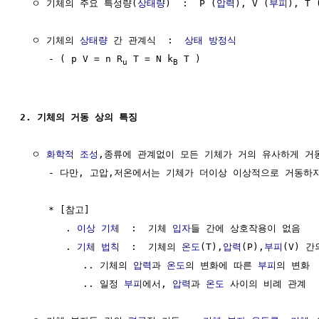
  ㅇ 기체의 주요 특성량(
상태량
)  :  P (
압력
), V (
부피
), T 
  ㅇ 기체의 
상태량
 간 관계식  :  
상태 방정식
     - ( p V = n R
 T = N k
 T )

u
B
2. 기체의 거동 상의 특징
  ㅇ 
화학적 조성
,종류에 관계없이 모든 기체가 거의 유사하게 거동
     - 다만, 고압,저온에서는 기체가 더이상 이상적으로 거동하지
     * [참고]

        . 
이상 기체
  :  기체 
입자
들 간에 상호작용이 없음

        . 
기체 법칙
  :  기체의 
온도
(T),
압력
(P),
부피
(V) 
           .. 기체의 
압력
과 
온도
의 변화에 따른 
부피
의 변화  
           .. 일정 
부피
에서, 
압력
과 
온도
 사이의 비례 관계  