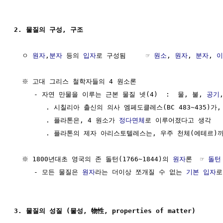
2. 물질의 구성, 구조
  ㅇ 
원자
,
분자
 등의 
입자
로 구성됨     ☞ 
원소
, 
원자
, 
분자
, 
이
  ※ 고대 그리스 철학자들의 4 원소론

     - 자연 만물을 이루는 근본 물질 넷(4)  :  물, 불, 
공기
        . 시칠리아 출신의 의사 엠페도클레스(BC 483~435)가,
        . 플라톤은, 4 원소가 
정다면체
로 이루어졌다고 생각   
        . 플라톤의 제자 아리스토텔레스는, 우주 천체(에테르)까
  ※ 1800년대초 영국의 존 돌턴(1766~1844)의 
원자
론  ☞ 
돌턴
     - 모든 물질은 
원자
라는 더이상 쪼개질 수 없는 
기본 입자
로
3. 물질의 성질 (물성, 物性, properties of matter)