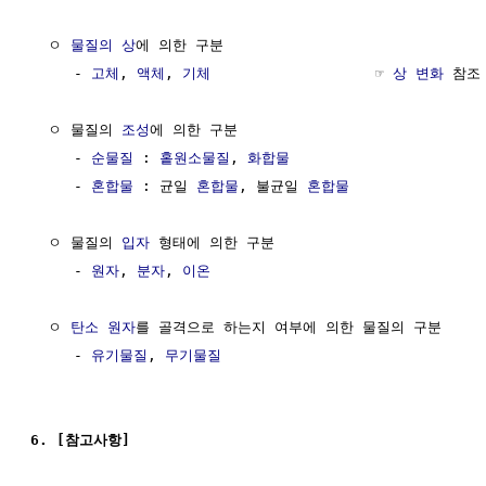
  ㅇ 
물질의 상
에 의한 구분

     - 
고체
, 
액체
, 
기체
                   ☞ 
상 변화
 참조

  ㅇ 물질의 
조성
에 의한 구분

     - 
순물질
 : 
홑원소물질
, 
화합물
     - 
혼합물
 : 균일 
혼합물
, 불균일 
혼합물
  ㅇ 물질의 
입자
 형태에 의한 구분 

     - 
원자
, 
분자
, 
이온
  ㅇ 
탄소
원자
를 골격으로 하는지 여부에 의한 물질의 구분

     - 
유기물질
, 
무기물질
6. [참고사항]