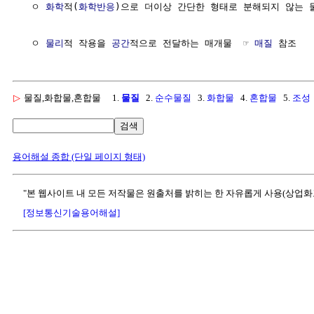
  ㅇ 
화학
적(
화학반응
)으로 더이상 간단한 형태로 분해되지 않는 물
  ㅇ 
물리
적 작용을 
공간
적으로 전달하는 매개물  ☞ 
매질
▷
물질,화합물,혼합물
1.
물질
2.
순수물질
3.
화합물
4.
혼합물
5.
조성
검색
용어해설 종합 (단일 페이지 형태)
"본 웹사이트 내 모든 저작물은 원출처를 밝히는 한 자유롭게 사용(상업화
[정보통신기술용어해설]