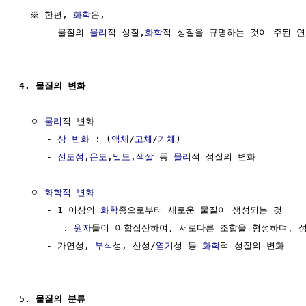
  ※ 한편, 
화학
은, 

     - 물질의 
물리
적 성질,
화학
적 성질을 규명하는 것이 주된 연
4. 물질의 변화
  ㅇ 
물리
적 변화

     - 
상 변화
 : (
액체
/
고체
/
기체
)

     - 
전도성
,
온도
,
밀도
,
색깔
 등 
물리
적 성질의 변화

  ㅇ 
화학적 변화
     - 1 이상의 
화학
종으로부터 새로운 물질이 생성되는 것

        . 
원자
들이 이합집산하여, 서로다른 조합을 형성하며, 성
     - 가연성, 
부식
성, 산성/
염기
성 등 
화학
적 성질의 변화 

5. 물질의 분류