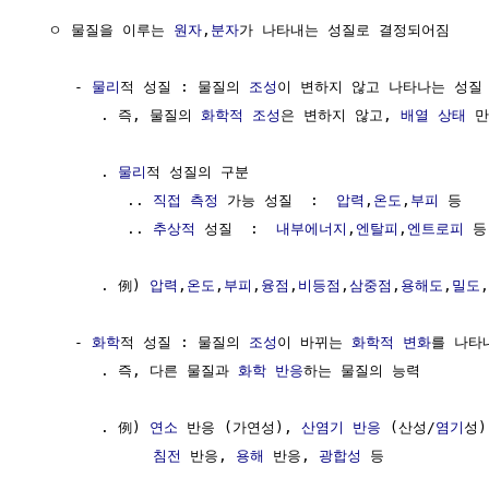
  ㅇ 물질을 이루는 
원자
,
분자
가 나타내는 성질로 결정되어짐

     - 
물리
적 성질 : 물질의 
조성
이 변하지 않고 나타나는 성질

        . 즉, 물질의 
화학적 조성
은 변하지 않고, 
배열
상태
 만
        . 
물리
적 성질의 구분

           .. 
직접 측정
 가능 성질  :  
압력
,
온도
,
부피
 등

           .. 
추상적
 성질  :  
내부에너지
,
엔탈피
,
엔트로피
 등

        . 例) 
압력
,
온도
,
부피
,
융점
,
비등점
,
삼중점
,
용해도
,
밀도
,
     - 
화학
적 성질 : 물질의 
조성
이 바뀌는 
화학적 변화
를 나타
        . 즉, 다른 물질과 
화학 반응
하는 물질의 능력

        . 例) 
연소
 반응 (가연성), 
산염기 반응
 (산성/
염기
성)
침전
 반응, 
용해
 반응, 
광합성
 등
