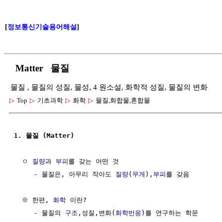
[
정보통신기술용어해설
]
Matter 물질
물질 , 물질의 성질, 물성, 4 원소설, 화학적 성질, 물질의 변화
▷
Top
▷
기초과학
▷
화학
▷
물질,화합물,혼합물
1. 물질 (Matter)
  ㅇ 
질량
과 
부피
를 갖는 어떤 것

     - 물질은, 아무리 작아도 
질량
(
무게
),
부피
를 갖음

  ※ 한편, 
화학
 이란?

     - 물질의 
구조
,성질,변화(
화학반응
)를 연구하는 학문
