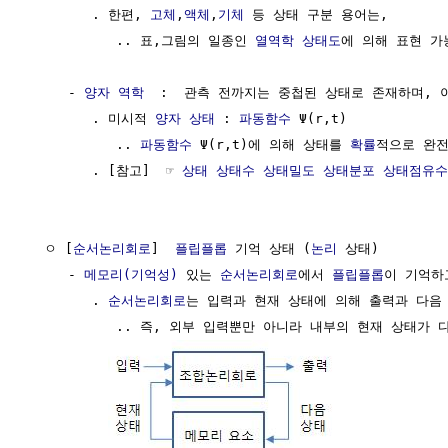
        . 한편, 
고체
,
액체
,
기체
 등 상태 구분 용어는,         
           .. 표,그림의 일종인 
열역학 상태도
에 의해 표현 가능
     - 
양자 역학
  :  관측 전까지는 중첩된 상태로 존재하며, 
        . 미시적 
양자 상태
 : 
파동함수
 Ψ(r,t)

           .. 
파동함수
 Ψ(r,t)에 의해 상태를 
확률
적으로 완전
        . [참고]  ☞ 
상태 상태수 상태밀도 상태분포 상태점유수
  ㅇ [
순서논리회로
]  
플립플롭
 기억 상태 (
논리
 상태)

     - 
메모리(기억성)
 있는 
순서논리회로
에서 
플립플롭
이 기억하
        . 
순서논리회로
는 입력과 현재 상태에 의해 출력과 다음
           .. 즉, 외부 입력뿐만 아니라 내부의 현재 상태가