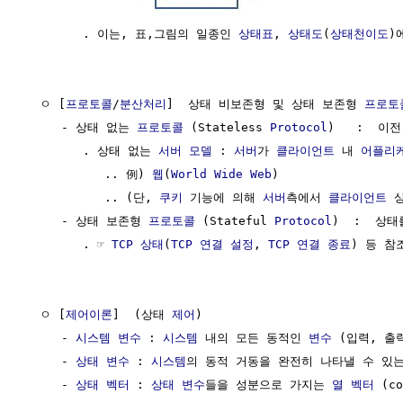
        . 이는, 표,그림의 일종인 
상태표
, 
상태도
(
상태천이도
)
  ㅇ [
프로토콜
/
분산처리
]  상태 비보존형 및 상태 보존형 
프로토
     - 상태 없는 
프로토콜
 (Stateless 
Protocol
)   :  이
        . 상태 없는 
서버
모델
 : 
서버
가 
클라이언트
 내 
어플리
           .. 例) 
웹
(
World Wide Web
) 

           .. (단, 
쿠키
 기능에 의해 
서버
측에서 
클라이언트
 
     - 상태 보존형 
프로토콜
 (Stateful 
Protocol
)  :  상
        . ☞ 
TCP 상태
(
TCP 연결 설정
, 
TCP 연결 종료
) 등 참조
  ㅇ [
제어이론
]  (상태 
제어
)

     - 
시스템 변수
 : 
시스템
 내의 모든 동적인 
변수
 (입력, 출
     - 
상태 변수
 : 
시스템
의 동적 거동을 완전히 나타낼 수 있
     - 
상태 벡터
 : 
상태 변수
들을 성분으로 가지는 
열 벡터
 (co