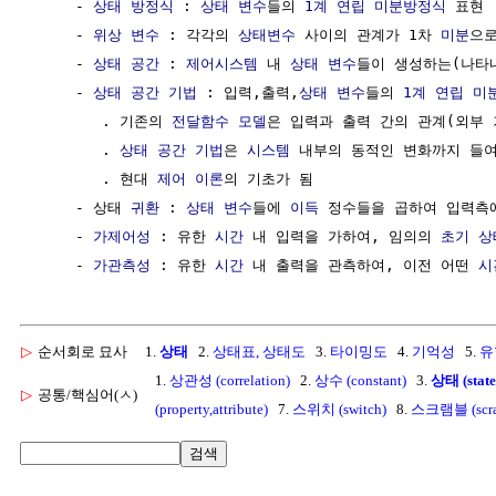
     - 
상태 방정식
 : 
상태 변수
들의 
1계 연립 미분방정식
 표현

     - 
위상 변수
 : 각각의 
상태변수
 사이의 관계가 1차 
미분
으로
     - 
상태 공간
 : 
제어시스템
 내 
상태 변수
들이 생성하는(나타
     - 
상태 공간 기법
 : 입력,출력,
상태 변수
들의 
1계 연립 미
        . 기존의 
전달함수
모델
은 입력과 출력 간의 관계(외부 
        . 
상태 공간 기법
은 
시스템
 내부의 동적인 변화까지 들여
        . 현대 
제어 이론
의 기초가 됨

     - 상태 
귀환
 : 
상태 변수
들에 
이득
 정수들을 곱하여 입력측
     - 
가제어성
 : 유한 
시간
 내 입력을 가하여, 임의의 
초기 상
     - 
가관측성
 : 유한 
시간
 내 출력을 관측하여, 이전 어떤 
시
▷
순서회로 묘사
1.
상태
2.
상태표, 상태도
3.
타이밍도
4.
기억성
5.
유
1.
상관성 (correlation)
2.
상수 (constant)
3.
상태 (state
▷
공통/핵심어(ㅅ)
(property,attribute)
7.
스위치 (switch)
8.
스크램블 (scra
검색