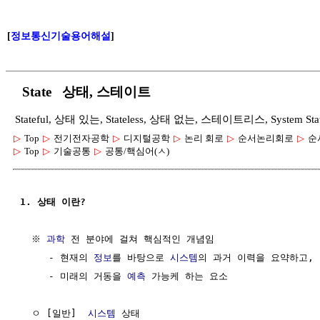
[
정보통신기술용어해설
]
State 상태, 스테이트
Stateful, 상태 있는, Stateless, 상태 없는, 스테이트리스, System S
▷
Top
▷
전기전자공학
▷
디지털공학
▷
논리 회로
▷
순서논리회로
▷
순
▷
Top
▷
기술공통
▷
공통/핵심어(ㅅ)
1. 상태 이란?
  ※ 
과학
 전 분야에 걸쳐 핵심적인 개념임

     - 현재의 
정보
를 바탕으로 
시스템
의 과거 이력을 요약하고, 

     - 미래의 거동을 
예측
 가능케 하는 요소

  ㅇ [일반]  
시스템
 상태
