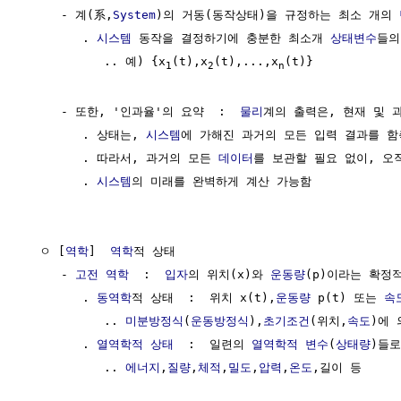
     - 계(系,
System
)의 거동(동작상태)을 규정하는 최소 개의 
        . 
시스템
 동작을 결정하기에 충분한 최소개 
상태변수
들의
           .. 예) {x
(t),x
(t),...,x
(t)}

1
2
n
     - 또한, '인과율'의 요약  :  
물리
계의 출력은, 현재 및 과
        . 상태는, 
시스템
에 가해진 과거의 모든 입력 결과를 함
        . 따라서, 과거의 모든 
데이터
를 보관할 필요 없이, 오직
        . 
시스템
의 미래를 완벽하게 계산 가능함

  ㅇ [
역학
]  
역학
적 상태

     - 
고전 역학
  :  
입자
의 위치(x)와 
운동량
(p)이라는 확정
        . 
동역학
적 상태  :  위치 x(t),
운동량
 p(t) 또는 
속
           .. 
미분방정식
(
운동방정식
),
초기조건
(위치,
속도
)에 
        . 
열역학적 상태
  :  일련의 
열역학적 변수
(
상태량
)들로
           .. 
에너지
,
질량
,
체적
,
밀도
,
압력
,
온도
,길이 등
