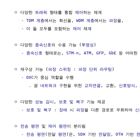
  ㅇ 다양한 
트래픽
 형태를 통합 
제어
하는 체계

     - 
TDM
계층
에서는 회선을, 
WDM
계층
에서는 
파장
을,

     - 이 둘 모두를 포함하는 
제어
 체계

  ㅇ 다양한 
종속신호
의 수용 가능 (
투명성
)

     - 
종속신호
 형태로는, 
STM-n
, 
ATM
, 
GFP
, 
GbE
 등 어떠한
  ㅇ 재구성 가능 (
파장
스위칭
 : 
파장
단위
라우팅
)

     - 
OXC
가 중심 역할을 수행

        . 광 
네트워크
 구현을 위한 
교차연결
, 교환, 
신호방식
, 
  ㅇ 다양한 
성능 감시
, 
보호 및 복구
 기능 제공

     - 
보호 및 복구
 : 
장애
 시 
파장
을 다른 경로로 우회하여 
신
  ㅇ 
전송
평면
 및 
제어 평면
이 분리됨

     - 
전송
평면
(전달 
평면
)은, 
SDH
 기반 
전달망
, 
OTH
 기반 