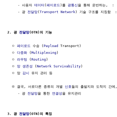
     - 사용자 
데이터
(
페이로드
)를 
광통신
을 통해 운반하는,  : 
     - 광 
전달망
(
Transport Network
) 기술 구조를 지칭함  :
2. 광 
전달망
(OTN)의 기능
  ㅇ 
페이로드
 수송 (
Payload
 Transport)

  ㅇ 
다중화
 (
Multiplexing
)

  ㅇ 
라우팅
 (
Routing
) 

  ㅇ 
망 생존성
 (
Network Survivability
)

  ㅇ 망 
감시
 유지 관리 등

  ※ 결국, 서로다른 종류의 개별 
신호
들의 출발지와 도착지 간에, 
     - 광 
전달망
을 통한 
연결성
을 유지관리

3. 광 
전달망
(OTN)의 특징