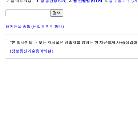
▷
광 네트워킹
1.
광 통신망 (ON)
2.
광 전달망 (OTN)
3.
광 수송 계위 (OT
검색
용어해설 종합 (단일 페이지 형태)
"본 웹사이트 내 모든 저작물은 원출처를 밝히는 한 자유롭게 사용(상업화
[정보통신기술용어해설]