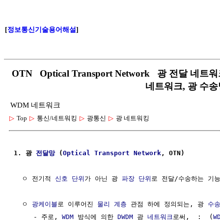
[
정보통신기술용어해설
]
OTN Optical Transport Network 광 전달 
네트워크, 광 수송
WDM 네트워크
▷
Top
▷
통신/네트워킹
▷
광통신
▷
광 네트워킹
1. 광 
전달망
 (
Optical
Transport Network
, OTN)
  ㅇ 전기적 
신호
단위
가 아닌 광 
파장
단위
로 전달/수송하는 기능
  ㅇ 
광케이블
로 이루어진 
물리 계층
 관점 하에 정의되는, 광 
수송
     - 주로, 
WDM
 방식에 의한 
DWDM
 광 
네트워크
로써,  :  (
W