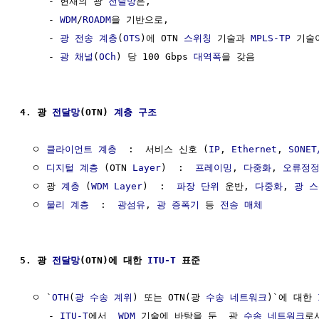
     - 현재의 광 
전달망
은,

     - 
WDM
/
ROADM
을 기반으로,

     - 
광 전송 계층
(
OTS
)에 OTN 
스위칭
 기술과 
MPLS-TP
 기술
     - 
광 채널
(
OCh
) 당 100 Gbps 
대역폭
을 갖음

4. 광 
전달망
(OTN) 
계층 구조
  ㅇ 
클라이언트
계층
  :  서비스 신호 (
IP
, 
Ethernet
, 
SONET
  ㅇ 
디지털
계층
 (OTN 
Layer
)  :  
프레이밍
, 
다중화
, 
오류정
  ㅇ 광 
계층
 (
WDM
Layer
)  :  
파장
단위
 운반, 
다중화
, 
광 
  ㅇ 
물리 계층
  :  
광섬유
, 
광 증폭기
 등 
전송 매체
5. 광 
전달망
(OTN)에 대한 
ITU-T
 표준
  ㅇ `
OTH
(
광 수송 계위
) 또는 OTN(광 
수송 네트워크
)`에 대한 
     - 
ITU-T
에서  
WDM
 기술에 바탕을 둔  광 
수송 네트워크
로