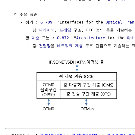
  ㅇ 주요 표준

     - 정의 : 
G.709
  "Interfaces for the 
Optical
Tran
        . 광 
파라미터
, 
프레임
 구조, FEC 정의 등을 기술하는 
     - 광 
계층
 구분 : 
G.872
  "
Architecture
 for the 
Opt
        . 광 
전달망
을 
네트워크 계층
 구조 관점으로 기술하는 표