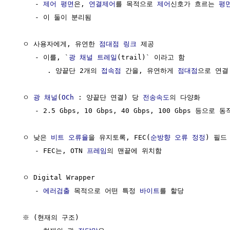
     - 
제어 평면
은, 
연결제어
를 목적으로 
제어
신호가 흐르는 
평
     - 이 둘이 분리됨

  ㅇ 사용자에게, 유연한 
점대점 링크
 제공

     - 이를, `
광 채널 트레일
(trail)` 이라고 함

        . 양끝단 2개의 
접속점
 간을, 유연하게 
점대점
으로 연결
  ㅇ 
광 채널
(
OCh
 : 양끝단 연결) 당 
전송속도
의 다양화

     - 2.5 Gbps, 10 Gbps, 40 Gbps, 100 Gbps 등으로 동
  ㅇ 낮은 
비트 오류율
을 유지토록, FEC(
순방향 오류 정정
) 필드 
     - FEC는, OTN 
프레임
의 맨끝에 위치함

  ㅇ Digital Wrapper

     - 
에러검출
 목적으로 어떤 특정 
바이트
를 할당 

  ※ (현재의 구조)
