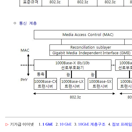
  ㅇ 
통신 계층
▷
기가급 이더넷
1.
1 GbE
2.
10 GbE
3.
10GbE 계층구조
4.
점보 프레임