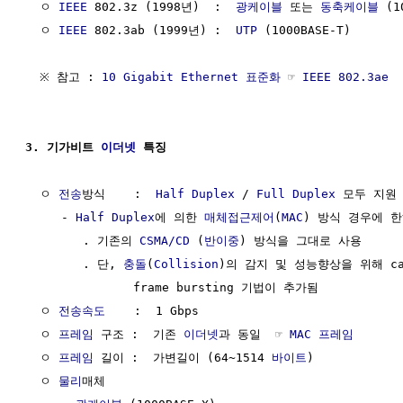
  ㅇ 
IEEE
 802.3z (1998년)  :  
광케이블
 또는 
동축케이블
 (1
  ㅇ 
IEEE
 802.3ab (1999년) :  
UTP
 (1000BASE-T)

  ※ 참고 : 
10 Gigabit Ethernet
표준화
 ☞ 
IEEE 802.3ae
3. 기가비트 
이더넷
 특징
  ㅇ 
전송
방식    :  
Half Duplex
 / 
Full Duplex
 모두 지원

     - 
Half Duplex
에 의한 
매체접근제어
(
MAC
) 방식 경우에 한
        . 기존의 
CSMA/CD
 (
반이중
) 방식을 그대로 사용

        . 단, 
충돌
(
Collision
)의 감지 및 성능향상을 위해 carr
               frame bursting 기법이 추가됨

  ㅇ 
전송속도
    :  1 Gbps

  ㅇ 
프레임
 구조 :  기존 
이더넷
과 동일  ☞ 
MAC 프레임
  ㅇ 
프레임
 길이 :  가변길이 (64~1514 
바이트
)

  ㅇ 
물리
매체    
