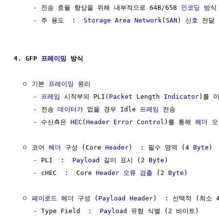
     - 전송 효율 향상을 위해 내부적으로 64B/65B 
인코딩
 방식 
     - 주 용도  :  
Storage Area Network
(
SAN
) 
신호
 전달

4. GFP 
프레이밍
 방식
  ㅇ 기본 
프레이밍
 원리

     - 
프레임
 시작부의 PLI(
Packet
 Length 
Indicator
)를 
     - 전송 
데이터
가 없을 경우 Idle 
프레임
 전송

     - 수신측은 
HEC
(
Header Error Control
)를 통해 
헤더
오
  ㅇ 코어 
헤더
 구성 (Core 
Header
)  : 필수 영역 (4 
Byte
)

     - PLI  :  
Payload
 길이 표시 (2 
Byte
)

     - cHEC  :  Core 
Header
오류 검출
 (2 
Byte
)

  ㅇ 
페이로드
헤더
 구성 (
Payload
Header
)  : 선택적 (최소 
     - Type Field  :  
Payload
 유형 식별 (2 바이트)
