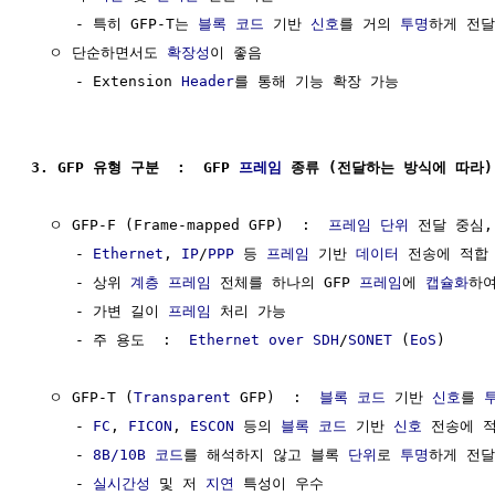
     - 특히 GFP-T는 
블록 코드
 기반 
신호
를 거의 
투명
하게 전달
  ㅇ 단순하면서도 
확장성
이 좋음

     - Extension 
Header
를 통해 기능 확장 가능

3. GFP 유형 구분  :  GFP 
프레임
 종류 (전달하는 방식에 따라)
  ㅇ GFP-F (Frame-mapped GFP)  :  
프레임
단위
 전달 중심,
     - 
Ethernet
, 
IP
/
PPP
 등 
프레임
 기반 
데이터
 전송에 적합

     - 상위 
계층
프레임
 전체를 하나의 GFP 
프레임
에 
캡슐화
하여
     - 가변 길이 
프레임
 처리 가능

     - 주 용도  :  
Ethernet over SDH
/
SONET
 (
EoS
)

  ㅇ GFP-T (
Transparent
 GFP)  :  
블록 코드
 기반 
신호
를 
     - 
FC
, 
FICON
, 
ESCON
 등의 
블록 코드
 기반 
신호
 전송에 적
     - 
8B/10B 코드
를 해석하지 않고 블록 
단위
로 
투명
하게 전달

     - 
실시간성
 및 저 
지연
 특성이 우수
