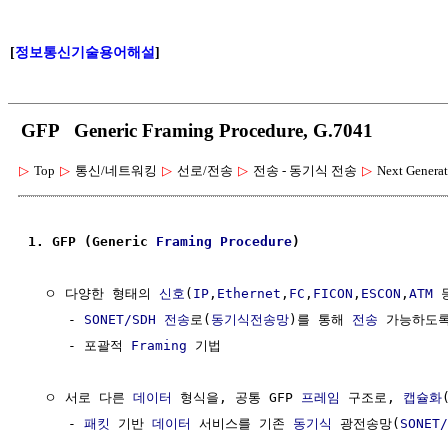
[
정보통신기술용어해설
]
GFP Generic Framing Procedure, G.7041
▷
Top
▷
통신/네트워킹
▷
선로/전송
▷
전송 - 동기식 전송
▷
Next Genera
1. GFP (Generic 
Framing
Procedure
)
  ㅇ 다양한 형태의 
신호
(
IP
,
Ethernet
,
FC
,
FICON
,
ESCON
,
ATM
 
     - 
SONET/SDH
전송
로(
동기식전송망
)를 통해 
전송
 가능하도록
     - 포괄적 
Framing
 기법

  ㅇ 서로 다른 
데이터
 형식을, 공통 GFP 
프레임
 구조로, 
캡슐화
     - 
패킷
 기반 
데이터
 서비스를 기존 
동기식
 광전송망(
SONET/