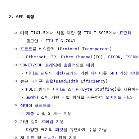
2. GFP 특징
  ㅇ 미국 T1X1.5에서 처음 제안 및 
ITU-T
 SG15에서 
표준화
     - 권고안 : 
ITU-T
 G.7041

  ㅇ 
프로토콜
 비의존적 (
Protocol
Transparent
)

     - 
Ethernet
, 
IP
, 
Fibre Channel
(
FC
), 
FICON
, 
ESCON
  ㅇ 
SONET
/
SDH 프레임
에 
효율적
으로 
매핑
     - 
바이트
단위
의 
패킷
/
프레임
 기반 
데이터
를 
SDH
가상 컨테
  ㅇ 높은 
대역폭 효율
(
Bandwidth Efficiency
)

     - 
HDLC
 방식의 
바이트 스터핑
(
Byte Stuffing
)을 사용하지
     - 
프레임
 길이 기반 식별 방식을 사용하여 
오버헤드
 감소

  ㅇ 
점대점
프로토콜
     - 
계층 1
 및 2 모두 지원

  ㅇ 가변 길이 
프레임
 지원

     - 다양한 크기의 
패킷
을 유연하게 수용 가능

  ㅇ 저 
지연
 및 
실시간
 전달 지원
