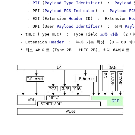
        . 
PTI
 (
Payload Type Identifier
)  :  
Payload
 
        . PFI (
Payload
FCS
Indicator
)  :  
Payload
FC
        . EXI (Extension 
Header
 ID)  :  Extension 
He
        . UPI (User 
Payload
Identifier
)  :  상위 
Payl
     - tHEC (Type HEC)  :  Type Field 
오류 검출
  (2 바
     - Extension 
Header
  :  부가 기능 확장  (0 ~ 60 바이
     * 최소 4바이트 (Type 2B + tHEC 2B), 최대 64바이트
