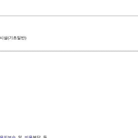
시설(기초일반)
유지보수
 및 
비용
부담 등
