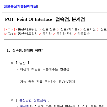
[
정보통신기술용어해설
]
POI Point Of Interface 접속점, 분계점
▷
Top
▷
통신/네트워킹
▷
선로/전송
▷
선로 (케이블)
▷
선로시설
▷
선로
▷
Top
▷
통신/네트워킹
▷
통신망
▷
통신망 관리
▷
상호접속
1. 접속점,분계점 이란?
  ㅇ [ 일반 ]

     - 재산과 책임을 구분해주는 연결점

     - 기능 영역 간을 구분하는 점/선/경계

  ㅇ [ 
통신망간 상호접속
 ]

     - 
통신망
간 접속에 따른 망구성,접속설비의 설치,운용,관리,