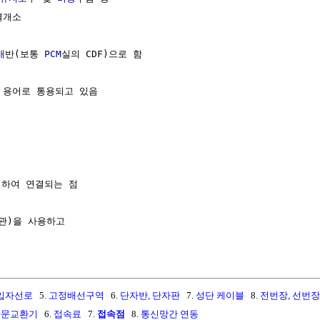
개소

배
반(보통 
PCM
실의 CDF)으로 함

 용어로 통용되고 있음

하여 연결되는 점

관)을 사용하고

입자선로
5.
고정배선구역
6.
단자반, 단자판
7.
성단 케이블
8.
전번장, 선번장
관문교환기
6.
접속료
7.
접속점
8.
통신망간 연동