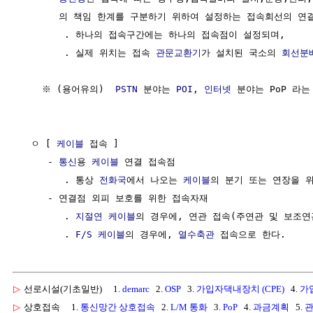
       의 책임 한계를 구분하기 위하여 설정하는 접속회선의 연결
        . 하나의 접속구간에는 하나의 접속점이 설정되며,

        . 실제 위치는 접속 
관문교환기
가 설치된 국소의 
회선분
    ※ (용어유의)  
PSTN
 분야는 
POI
, 
인터넷
 분야는 PoP 라는
  ㅇ [ 
케이블
 접속 ]

     - 
통신
용 
케이블
 연결 접속점

        . 통상 
전화국
에서 나오는 
케이블
의 분기 또는 연장을 위
     - 연결점 외피 보호를 위한 접속자재 

        . 
지절연 케이블
의 경우에, 연관 접속(주연관 및 보조연
        . 
F/S 케이블
의 경우에, 
열수축관
▷
선로시설(기초일반)
1.
demarc
2.
OSP
3.
가입자댁내장치 (CPE)
4.
가
▷
상호접속
1.
통신망간 상호접속
2.
L/M 통화
3.
PoP
4.
과금계획
5.