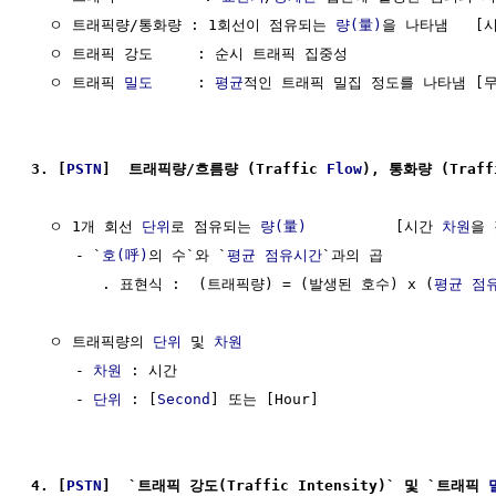
  ㅇ 트래픽량/통화량 : 1회선이 점유되는 
량(量)
을 나타냄   [
  ㅇ 트래픽 강도     : 순시 트래픽 집중성                
  ㅇ 트래픽 
밀도
     : 
평균
적인 트래픽 밀집 정도를 나타냄 [무
3. [
PSTN
]  트래픽량/흐름량 (Traffic 
Flow
), 통화량 (Traff
  ㅇ 1개 회선 
단위
로 점유되는 
량(量)
          [시간 
차원
을 
     - `
호(呼)
의 수`와 `
평균
점유시간
`과의 곱 

        . 표현식 :  (트래픽량) = (발생된 호수) x (
평균
점
  ㅇ 트래픽량의 
단위
 및 
차원
     - 
차원
 : 시간

     - 
단위
 : [
Second
] 또는 [Hour]

4. [
PSTN
]  `트래픽 강도(Traffic Intensity)` 및 `트래픽 