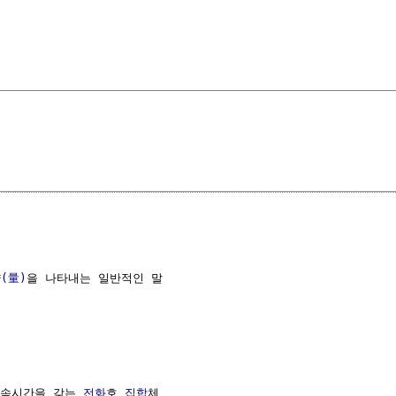
(量)
을 나타내는 일반적인 말

지속시간을 갖는 
전화
호 
집합
체
