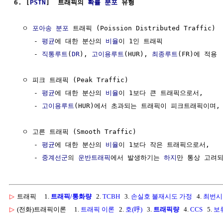
6. [
PSTN
]  트래픽의 
확률 분포
 유형
  ㅇ 
포아송 분포
 트래픽 (Poission Distributed Traffic)

     - 
평균
에 대한 분산의 
비율
이 1인 트래픽

     - 
직통루트
(
DR
), 
고이용루트
(HUR), 
최종루트
(FR)에 적용

  ㅇ 피크 트래픽 (Peak Traffic)

     - 
평균
에 대한 분산의 
비율
이 1보다 큰 트래픽으로서,

     - 
고이용루트
(HUR)에서 초과되는 트래픽이 피크트래픽이며,
  ㅇ 고른 트래픽 (Smooth Traffic)

     - 
평균
에 대한 분산의 
비율
이 1보다 작은 트래픽으로서,

     - 
중계선군
의 
운반트래픽
에서 발생하기는 
하지
▷
트래픽
1.
트래픽/통화량
2.
TCBH
3.
손실호 불재시도 가정
4.
최번시
▷
(전화)트래픽이론
1.
트래픽 이론
2.
호(呼)
3.
트래픽량
4.
CCS
5.
보