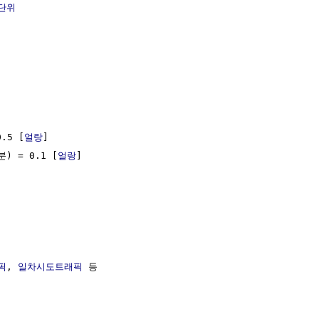
단위
.5 [
얼랑
]

) = 0.1 [
얼랑
]

픽
, 
일차시도트래픽
 등
