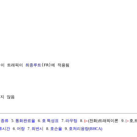
 이 트래픽이 
최종루트
(FR)에 적용됨

 종류
5.
통화완료율
6.
호 특성표
7.
라우팅
8.
▷
(전화)트래픽이론
9.
▷
호,
류시간
6.
어랑
7.
최번시
8.
호손율
9.
호처리용량(BHCA)