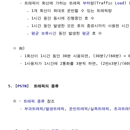
     - 트래픽이 회선에 가하는 트래픽 
부하
량(Traffic 
Load
) 
        . 1개 회선이 최대로 운반할 수 있는 트래픽량

        . 1시간 동안 동시에 진행중인 호 수

        . 1시간 동안 발생한 모든 호의 종료시까지 사용된 시간

        . 
평균
보류시간
 동안 발생한 
평균
 호 수

  ㅇ 例)

     - 1회선이 1시간 동안 30분 사용되면, (30분)/(60분) = 0
     - 1사용자가 1시간에 2통화를 3분씩 하면, (2번x3분)/(60분
5. [
PSTN
]  트래픽의 종류
  ※ ☞ 
트래픽 종류
 참조

     - 
부과트래픽
/
발생트래픽
, 
운반트래픽
/
실측트래픽
, 
초과트래