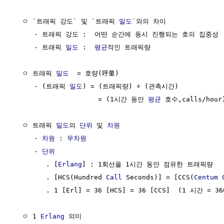
  ㅇ `트래픽 강도` 및 `트래픽 
밀도
`와의 차이

     - 트래픽 강도 :  어떤 순간에 동시 진행되는 호의 집중성

     - 트래픽 
밀도
 :  
평균
적인 트래픽량

  ㅇ 트래픽 
밀도
  = 호량(呼量) 

     - (트래픽 
밀도
) = (트래픽량) ÷ (관측시간)

                     = (1시간 동안 
평균
 호수,calls/hour
  ㅇ 트래픽 
밀도
의 
단위
 및 
차원
     - 
차원
 : 
무차원
     - 
단위
        . [
Erlang
] : 1회선을 1시간 동안 점유한 트래픽량

        . [HCS(Hundred 
Call
 Seconds)] = [CCS(
Centum 
        . 1 [Erl] = 36 [HCS] = 36 [CCS]  (1 시간 = 3
  ㅇ 1 
Erlang
 의미
