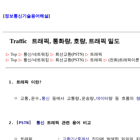
[
정보통신기술용어해설
]
Traffic 트래픽, 통화량, 호량, 트래픽 밀도
▷
Top
▷
통신/네트워킹
▷
회선교환(PSTN)
▷
트래픽
▷
Top
▷
통신/네트워킹
▷
회선교환(PSTN)
▷
트래픽
▷
(전화)트래픽이론
1. 트래픽 이란?
  ㅇ 교통,운수,
통신
 등에서 교통량,운송량,
데이터
량 등 흐름의 
량
2. [
PSTN
]  
통신
 트래픽 관련 용어 비교
  ㅇ 트래픽          : 
교환기
/
중계선
 집단에 발생한 임의의 