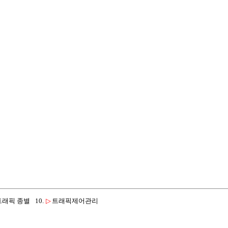
트래픽 종별
10.
▷
트래픽제어관리