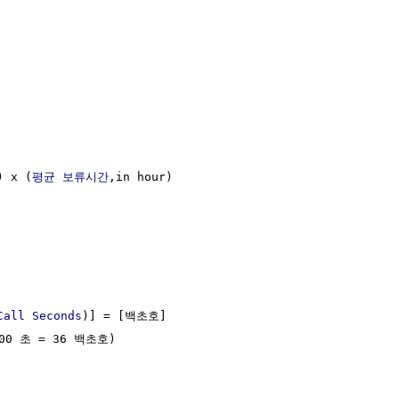
) x (
평균
보류시간
,in hour)

Call Seconds
)] = [백초호]

600 초 = 36 백초호)
