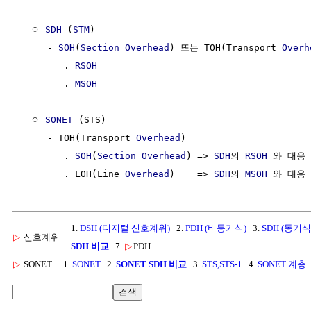
  ㅇ 
SDH
 (
STM
)

     - 
SOH
(
Section Overhead
) 또는 TOH(Transport 
Overh
        . 
RSOH
        . 
MSOH
  ㅇ 
SONET
 (STS)

     - TOH(Transport 
Overhead
)

        . 
SOH
(
Section Overhead
) => 
SDH
의 
RSOH
 와 대응

        . LOH(Line 
Overhead
)    => 
SDH
의 
MSOH
1.
DSH (디지털 신호계위)
2.
PDH (비동기식)
3.
SDH (동기
▷
신호계위
SDH 비교
7.
▷
PDH
▷
SONET
1.
SONET
2.
SONET SDH 비교
3.
STS,STS-1
4.
SONET 계층
검색