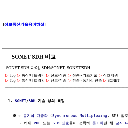
[
정보통신기술용어해설
]
SONET SDH 비교
SONET SDH 차이, SDH/SONET, SONET/SDH
▷
Top
▷
통신/네트워킹
▷
선로/전송
▷
전송 - 기초기술
▷
신호계위
▷
Top
▷
통신/네트워킹
▷
선로/전송
▷
전송 - 동기식 전송
▷
SONET
1. 
SONET
/
SDH
 기술 상의 특징
  ※ ☞ 
동기식 다중화
 (
Synchronous Multiplexing
, SM) 참조
     - 하위 
PDH
 또는 
STM
신호
들이 정확히 
동기화
된 채 
교직 