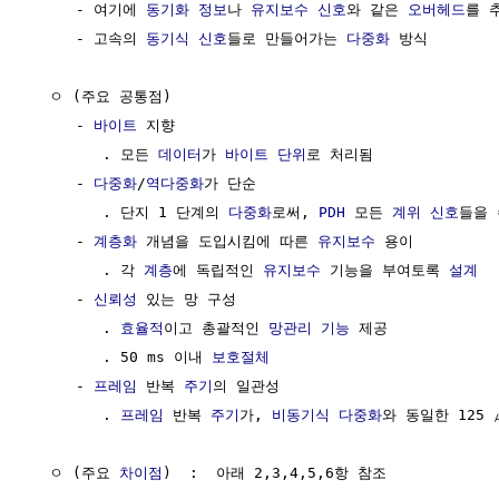
     - 여기에 
동기화
정보
나 
유지보수
신호
와 같은 
오버헤드
를 
     - 고속의 
동기식
신호
들로 만들어가는 
다중화
 방식

  ㅇ (주요 공통점)

     - 
바이트
 지향

        . 모든 
데이터
가 
바이트
단위
로 처리됨

     - 
다중화
/
역다중화
가 단순

        . 단지 1 단계의 
다중화
로써, 
PDH
 모든 
계위 신호
들을 
     - 
계층화
 개념을 도입시킴에 따른 
유지보수
 용이

        . 각 
계층
에 독립적인 
유지보수
 기능을 부여토록 
설계
     - 
신뢰성
 있는 망 구성 

        . 
효율적
이고 총괄적인 
망관리 기능
 제공

        . 50 ms 이내 
보호절체
     - 
프레임
 반복 
주기
의 일관성

        . 
프레임
 반복 
주기
가, 
비동기식 다중화
와 동일한 125 
  ㅇ (주요 
차이점
)  :  아래 2,3,4,5,6항 참조
