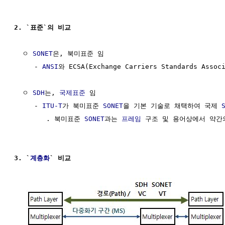
2. `표준`의 비교
  ㅇ 
SONET
은, 북미표준 임

     - 
ANSI
와 ECSA(Exchange Carriers Standards Ass
  ㅇ 
SDH
는, 
국제표준
 임

     - 
ITU-T
가 북미표준 
SONET
을 기본 기술로 채택하여 국제 
        . 북미표준 
SONET
과는 
프레임
 구조 및 용어상에서 약간의
3. `
계층화
` 비교