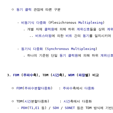
  ㅇ 
동기
클럭
 관점에 따른 구분

     - 
비동기식 다중화
 (Plesichronous 
Multiplexing
)

        . 개별 자체 
클럭원
에 의해 하위 
계위신호
들을 상위 
계
           .. 
비트스터핑
에 의한 
비트
 간의 
동기
를 일치시키며 
     - 
동기식 다중화
 (
Synchronous Multiplexing
) 

        . 하나의 기준된 단일 
동기
클럭원
에 의해 하위 
계위신
3. 
FDM
 (
주파수
축), TDM (
시간
축), 
WDM
 (
파장
별) 비교
  ㅇ 
FDM
(
주파수분할다중화
)   : 
주파수
축에서 
다중화
  ㅇ TDM(
시간
분할다중화)     : 
시간
축에서 다중화

     - 
PDH
(
T1
,
E1
 등) / 
SDH
 / 
SONET
 등은 TDM 방식에 기반