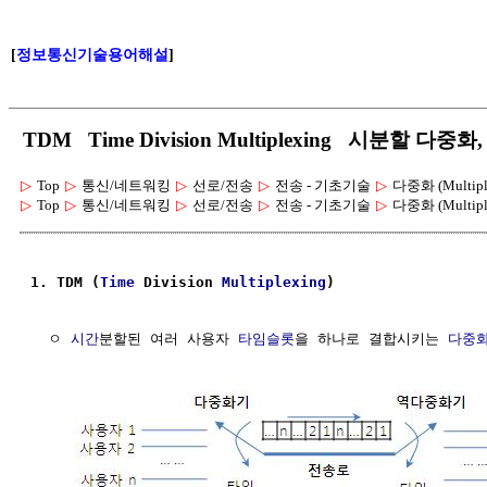
[
정보통신기술용어해설
]
TDM Time Division Multiplexing 시분할 다
▷
Top
▷
통신/네트워킹
▷
선로/전송
▷
전송 - 기초기술
▷
다중화 (Multipl
▷
Top
▷
통신/네트워킹
▷
선로/전송
▷
전송 - 기초기술
▷
다중화 (Multipl
1. TDM (
Time
 Division 
Multiplexing
)
  ㅇ 
시간
분할된 여러 사용자 
타임슬롯
을 하나로 결합시키는 
다중