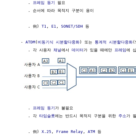
        . 
프레임 동기
 필요

        . 순서에 따라 목적지 구분이 용이

        . 例) 
T1
, 
E1
, 
SONET/SDH
 등

     - 
ATDM
(
비동기식 시분할다중화
) 또는 
통계적 시분할다중화
(
        . 각 사용자 
채널
에서 
데이터
가 있을 때에만 
프레임
에 
        . 
프레임 동기
가 불필요

        . 각 
타임슬롯
에는 반드시 목적지 구분을 위한 
주소
가 필
        . 例) 
X.25
, 
Frame Relay
, 
ATM
 등
