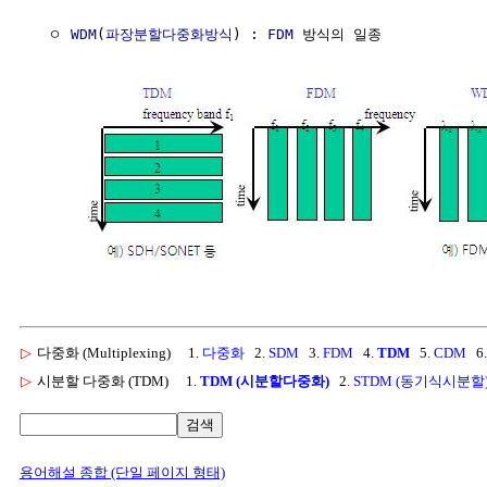
  ㅇ 
WDM
(
파장분할다중화방식
) : 
FDM
 방식의 일종

▷
다중화 (Multiplexing)
1.
다중화
2.
SDM
3.
FDM
4.
TDM
5.
CDM
6
▷
시분할 다중화 (TDM)
1.
TDM (시분할다중화)
2.
STDM (동기식시분할
검색
용어해설 종합 (단일 페이지 형태)