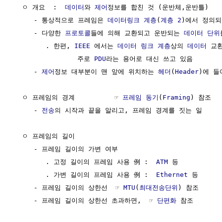
  ㅇ 개요  :  
데이터
와 
제어
정보를 합친 것 (운반체,운반틀)

     - 통상적으로 프레임은 
데이터링크 계층
(
계층 2
)에서 정의되고
     - 다양한 
프로토콜
들에 의해 교환되고 운반되는 
데이터
단위
        . 한편, 
IEEE
 에서는 
데이터 링크 계층
상의 
데이터
 교
                주로 
PDU
라는 용어로 대신 쓰고 있음

     - 
제어
정보 대부분이 맨 앞에 위치하는 
헤더
(
Header
)에 들
  ㅇ 프레임의 경계          ☞ 
프레임 동기
(
Framing
) 참조

     - 
전송
의 시작과 끝을 알리고, 프레임 경계를 짓는 일

  ㅇ 프레임의 길이

     - 프레임 길이의 가변 여부

        . 고정 길이의 프레임 사용 例 :  
ATM
 등

        . 가변 길이의 프레임 사용 例 :  
Ethernet
 등

     - 프레임 길이의 상한선  ☞ 
MTU
(
최대전송단위
) 참조

     - 프레임 길이의 상한선 초과하면,  ☞ 
단편화
 참조
