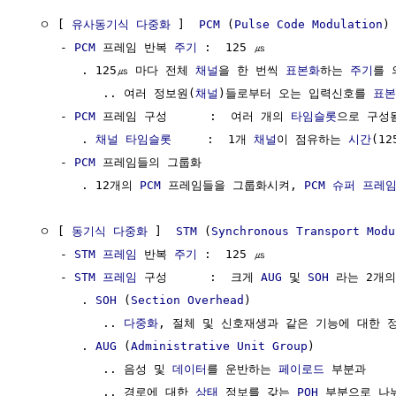
  ㅇ [ 
유사동기식 다중화
 ]  
PCM
 (
Pulse Code Modulation
)

     - 
PCM
 프레임 반복 
주기
 :  125 ㎲

        . 125㎲ 마다 전체 
채널
을 한 번씩 
표본화
하는 
주기
를 의
           .. 여러 정보원(
채널
)들로부터 오는 입력신호를 
표본
     - 
PCM
 프레임 구성      :  여러 개의 
타임슬롯
으로 구성됨
        . 
채널
타임슬롯
     :  1개 
채널
이 점유하는 
시간
(12
     - 
PCM
 프레임들의 그룹화

        . 12개의 
PCM
 프레임들을 그룹화시켜, 
PCM
슈퍼 프레
  ㅇ [ 
동기식 다중화
 ]  
STM
 (
Synchronous Transport Modu
     - 
STM 프레임
 반복 
주기
 :  125 ㎲

     - 
STM 프레임
 구성      :  크게 
AUG
 및 
SOH
 라는 2개
        . 
SOH
 (
Section Overhead
)

           .. 
다중화
, 절체 및 신호재생과 같은 기능에 대한 
        . 
AUG
 (
Administrative Unit Group
)

           .. 음성 및 
데이터
를 운반하는 
페이로드
 부분과

           .. 경로에 대한 
상태
 정보를 갖는 
POH
 부분으로 나뉘