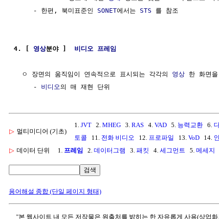
     - 한편, 북미표준인 
SONET
에서는 
STS
 를 참조

4. [ 
영상
분야 ]  
비디오 프레임
  ㅇ 장면의 움직임이 연속적으로 표시되는 각각의 
영상
 한 화면을
     - 
비디오
1.
JVT
2.
MHEG
3.
RAS
4.
VAD
5.
능력교환
6.
▷
멀티미디어 (기초)
토콜
11.
전화 비디오
12.
프로파일
13.
VoD
14.
▷
데이터 단위
1.
프레임
2.
데이터그램
3.
패킷
4.
세그먼트
5.
메세지
검색
용어해설 종합 (단일 페이지 형태)
"본 웹사이트 내 모든 저작물은 원출처를 밝히는 한 자유롭게 사용(상업화