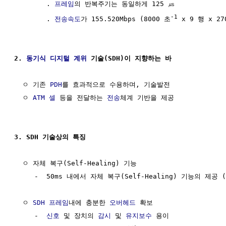
        . 
프레임
의 반복주기는 동일하게 125 ㎲

-1
        . 
전송속도
가 155.520Mbps (8000 초
 x 9 행 x 27
2. 
동기식
디지털 계위
 기술(SDH)이 지향하는 바
  ㅇ 기존 
PDH
를 효과적으로 수용하며, 기술발전 

  ㅇ 
ATM 셀
 등을 전달하는 
전송
체계 기반을 제공

3. SDH 기술상의 특징
  ㅇ 자체 복구(Self-Healing) 기능

     -  50ms 내에서 자체 복구(Self-Healing) 기능의 제공 (
  ㅇ 
SDH 프레임
내에 충분한 
오버헤드
 확보

     -  
신호
 및 장치의 
감시
 및 
유지보수
 용이
