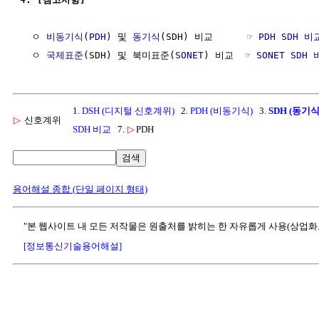
  ㅇ 
비동기식
(
PDH
) 및 
동기식
(SDH) 비교      ☞ 
PDH SDH 비
  ㅇ 
국제표준
(SDH) 및 북미표준(
SONET
) 비교  ☞ 
SONET SDH
1.
DSH (디지털 신호계위)
2.
PDH (비동기식)
3.
SDH (동기
▷
신호계위
SDH 비교
7.
▷
PDH
검색
용어해설 종합 (단일 페이지 형태)
"본 웹사이트 내 모든 저작물은 원출처를 밝히는 한 자유롭게 사용(상업화
[정보통신기술용어해설]