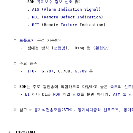
     -  SDH 
유지보수
경보
신호
 例)

        . 
AIS
 (
Alarm Indication Signal
)

        . 
RDI
 (
Remote Defect Indication
)

        . 
RFI
 (Remote 
Failure
 Indication)

  ㅇ 
토폴로지
 구성 가능방식

     -  점대점 방식 (
선형망
),  Ring 형 (
환형망
)

  ㅇ 주요 표준

     -  
ITU-T
G.707
, G.708, 
G.709
 등

  ㅇ SDH는 주로 광전송에 적합하도록 다양하고 높은 
속도
의 
신호
     - 
E1
 이나 D1급 
PDH
 계열 
신호
들 뿐만 아니라, 
ATM 셀
신
  ※ 참고 ☞ 
동기식전송모듈
(
STM
), 
동기식다중화 신호구조
, 
동기
4. [참고사항]