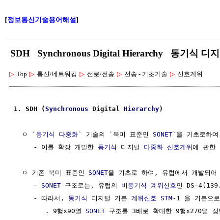
[
정보통신기술용어해설
]
SDH Synchronous Digital Hierarchy 동기식 
▷
Top
▷
통신/네트워킹
▷
선로/전송
▷
전송 - 기초기술
▷
신호계위
1. SDH (
Synchronous
 Digital 
Hierarchy
)
  ㅇ `
동기식 다중화
` 기술의 `북미 표준인 
SONET
`을 기초로하여,
     - 이를 확장 개발한 
동기식
 디지털 
다중화 신호계위
에 관한 
  ㅇ 기존 북미 표준인 
SONET
을 기초로 하여, 유럽에서 개발되어
     - 
SONET
 구조로는, 유럽의 
비동기식
계위신호
인 DS-4(13
     - 따라서, 
동기식
 디지털 기본 
계위신호
STM-1
 을 기본으로 
        . 9행x90열 
SONET
 구조를 3배로 확대한 9행x270열 정