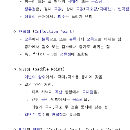
     - 봉우리 또는 골 형태의 
극대점
 또는 
극소점
     - 
정류점
은, 절대 
극값
, 상대 
극값
(
극소값
/
극대값
), 
변곡점
     - 
정류점
 근처에서, 
함수
는 느리게 변함

  ㅇ 
변곡점
 (
Inflection Point
)

     - 
오목
에서 
볼록
으로 또는 
볼록
에서 
오목
으로 바뀌는 점

     - 증가에서 감소 또는 감소에서 증가로 바뀌는 점

     - 즉, f'(c) = 0인 
정류점
에 포함됨

  ㅇ 안장점 (Saddle Point)

     - 
이변수 함수
에서, 극대,극소를 동시에 갖음

     - 말의 안장 처럼, 

        . 좌우 허벅지 
곡선
 방향에서 
극대점
을, 

        . 앞뒤 
곡선
 방향에서는 
극소점
을, 

        . 이렇게 극대,극소 두 점을 동시에 갖는 점

     - 
일변수 함수
의 
변곡점
과 유사함

  ㅇ 
임계
점,
임계
값 (Critical Point, Critical Value) 
