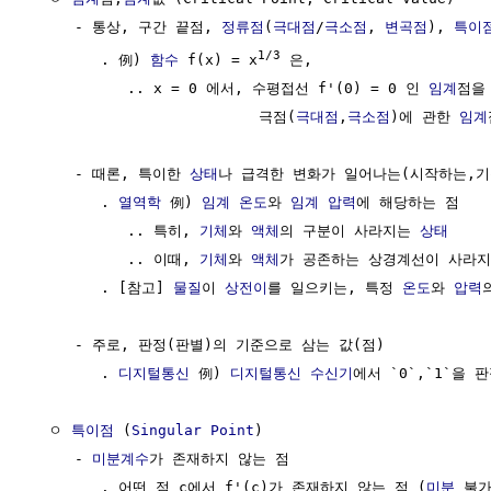
     - 통상, 구간 끝점, 
정류점
(
극대점
/
극소점
, 
변곡점
), 
특이
1/3
        . 例) 
함수
 f(x) = x
 은,

           .. x = 0 에서, 수평접선 f'(0) = 0 인 
임계
점을 
                          극점(
극대점
,
극소점
)에 관한 
임계
     - 때론, 특이한 
상태
나 급격한 변화가 일어나는(시작하는,기
        . 
열역학
 例) 
임계 온도
와 
임계 압력
에 해당하는 점    
           .. 특히, 
기체
와 
액체
의 구분이 사라지는 
상태
           .. 이때, 
기체
와 
액체
가 공존하는 상경계선이 사라지
        . [참고] 
물질
이 
상전이
를 일으키는, 특정 
온도
와 
압력
     - 주로, 판정(판별)의 기준으로 삼는 값(점)

        . 
디지털통신
 例) 
디지털통신 수신기
에서 `0`,`1`을 
  ㅇ 
특이점
 (
Singular Point
)

     - 
미분계수
가 존재하지 않는 점

        . 어떤 점 c에서 f'(c)가 존재하지 않는 점 (
미분
 불가