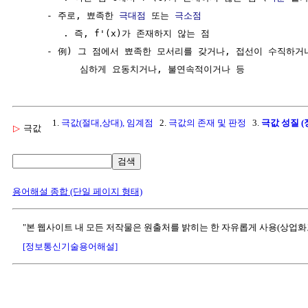
     - 주로, 뾰족한 
극대점
 또는 
극소점
        . 즉, f'(x)가 존재하지 않는 점

     - 例) 그 점에서 뾰족한 모서리를 갖거나, 접선이 수직하거나
1.
극값(절대,상대), 임계점
2.
극값의 존재 및 판정
3.
극값 성질 
▷
극값
검색
용어해설 종합 (단일 페이지 형태)
"본 웹사이트 내 모든 저작물은 원출처를 밝히는 한 자유롭게 사용(상업화
[정보통신기술용어해설]