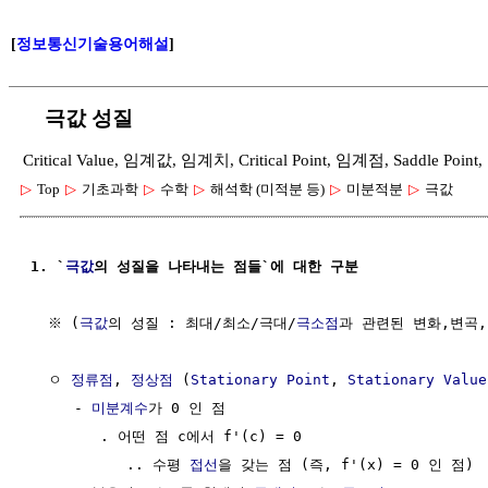
[
정보통신기술용어해설
]
극값 성질
Critical Value, 임계값, 임계치, Critical Point, 임계점, Saddle Poin
▷
Top
▷
기초과학
▷
수학
▷
해석학 (미적분 등)
▷
미분적분
▷
극값
1. `
극값
의 성질을 나타내는 점들`에 대한 구분
  ※ (
극값
의 성질 : 최대/최소/극대/
극소점
과 관련된 변화,변곡,
  ㅇ 
정류점
, 
정상점
 (
Stationary Point
, 
Stationary Value
     - 
미분계수
가 0 인 점

        . 어떤 점 c에서 f'(c) = 0 

           .. 수평 
접선
을 갖는 점 (즉, f'(x) = 0 인 점)
