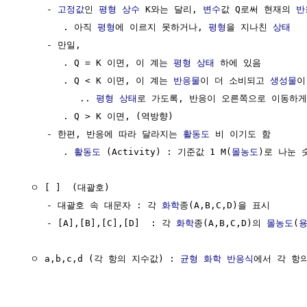
     - 
고정값
인 
평형
상수
 K와는 달리, 
변수
값 Q로써 현재의 
반
        . 아직 
평형
에 이르지 못하거나, 
평형
을 지나친 
상태
     - 만일, 

        . Q = K 이면, 이 계는 
평형 상태
 하에 있음

        . Q < K 이면, 이 계는 
반응물
이 더 소비되고 
생성물
이
           .. 
평형 상태
로 가도록, 반응이 오른쪽으로 이동하게 
        . Q > K 이면, (역방향)

     - 한편, 반응에 따라 달라지는 
활동도
 비 이기도 함

        . 
활동도
 (Activity) : 기준값 1 M(
몰농도
)로 나눈 
  ㅇ [ ]  (대괄호)

     - 대괄호 속 대문자 : 각 
화학
종(A,B,C,D)을 표시

     - [A],[B],[C],[D]  : 각 
화학
종(A,B,C,D)의 
몰농도
(
  ㅇ a,b,c,d (각 항의 지수값) : 
균형 화학 반응식
에서 각 항