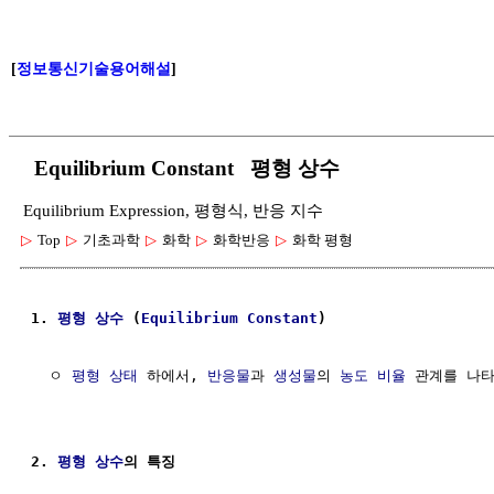
[
정보통신기술용어해설
]
Equilibrium Constant 평형 상수
Equilibrium Expression, 평형식, 반응 지수
▷
Top
▷
기초과학
▷
화학
▷
화학반응
▷
화학 평형
1. 
평형
상수
 (
Equilibrium
Constant
)
  ㅇ 
평형 상태
 하에서, 
반응물
과 
생성물
의 
농도
비율
 관계를 나타
2. 
평형
상수
의 특징