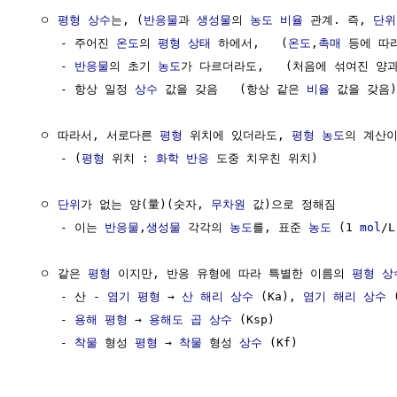
  ㅇ 
평형
상수
는, (
반응물
과 
생성물
의 
농도
비율
 관계. 즉, 
단위
     - 주어진 
온도
의 
평형 상태
 하에서,   (
온도
,
촉매
 등에 따
     - 
반응물
의 초기 
농도
가 다르더라도,   (처음에 섞여진 양과
     - 항상 일정 
상수
 값을 갖음   (항상 같은 
비율
 값을 갖음)

  ㅇ 따라서, 서로다른 
평형
 위치에 있더라도, 
평형
농도
의 계산이
     - (
평형
 위치 : 
화학 반응
 도중 치우친 위치)

  ㅇ 
단위
가 없는 양(量)(숫자, 
무차원
 값)으로 정해짐

     - 이는 
반응물
,
생성물
 각각의 
농도
를, 표준 
농도
 (1 
mol
/
  ㅇ 같은 
평형
 이지만, 반응 유형에 따라 특별한 이름의 
평형
상
     - 산 - 
염기
평형
 → 
산 해리 상수
 (Ka), 
염기 해리 상수
 
     - 
용해
평형
 → 
용해도 곱 상수
 (Ksp)

     - 
착물
 형성 
평형
 → 
착물
 형성 
상수
 (Kf)
