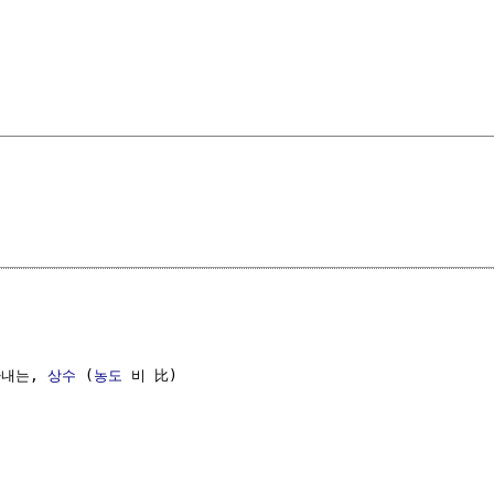
내는, 
상수
 (
농도
 비 比) 
