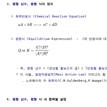
3. 
평형
상수
, 
평형
 식의 정의
  ㅇ 
화학반응식
 (
Chemical Reaction Equation
)

+
⟷
+
a
A
b
B
c
C
d
D
  ㅇ 
평형
식 (
Equilibrium
 Expression)  :  (위 반응식에 
[
]
[
]
c
d
C
D
or
=
Q
K
[
]
[
]
a
b
A
B
     - 즉, 
평형
상수
 = (
생성물
몰농도
의 곱) / (
반응물
몰농
     * 이 식을, 
질량작용법칙
(
Mass Action Law
) 이라고도 함

        . 노르웨이의 두 
화학
자(C.M.Guldenberg,P.Waage
4. 
평형
상수
, 
평형
 식 내 항목별 설명