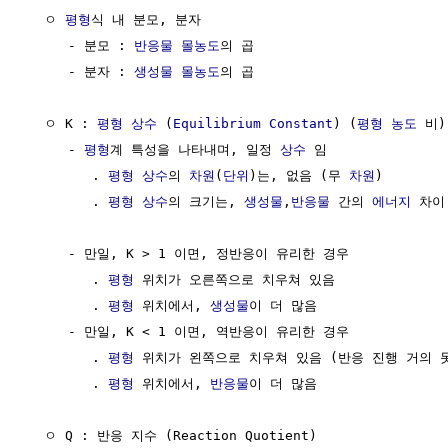
  ㅇ 
평형
식 내 분모, 분자

     - 분모 : 
반응물
몰농도
의 곱

     - 분자 : 
생성물
몰농도
의 곱

  ㅇ K : 
평형
상수
 (
Equilibrium
Constant
) (
평형
농도
 비)

     - 
평형
계 특성을 나타내며, 일정 
상수
 임

        . 
평형
상수
의 
차원
(
단위
)는, 없음 (무 
차원
)

        . 
평형
상수
의 크기는, 
생성물
,
반응물
 간의 
에너지
 차이
     - 만일, K > 1 이면, 정반응이 유리한 경우

        . 
평형
 위치가 오른쪽으로 치우쳐 있음

        . 
평형
 위치에서, 
생성물
이 더 많음

     - 만일, K < 1 이면, 역반응이 유리한 경우

        . 
평형
 위치가 왼쪽으로 치우쳐 있음 (반응 진행 거의 못
        . 
평형
 위치에서, 
반응물
이 더 많음

  ㅇ Q : 반응 지수 (Reaction Quotient)
