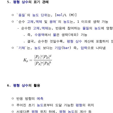
5. 
평형
상수
의 표기 관례
  ㅇ `
용질
`의 
농도
단위
는, [
mol
/L (M)]

  ㅇ `순수 
고체
,
액체
 및 
용매
`의 
농도
는, 1 이므로 생략 가능

     - 순수한 
고체
,
액체
는, 반응에 참여하는 
물질
의 
농도
에 영향
        . 즉, 
수용액
에서 
물
은 생략(제외) 가능

        . 결국, 순수한 것일수록, 
평형
상수
 계산에 포함하지 않
  ㅇ `
기체
`는, 
농도
 보다는 
기압
(
bar
) 즉, 
압력
으로 나타냄

[
]
[
]
c
d
P
P
D
C
=
K
p
[
]
[
]
a
b
P
P
B
A
6. 
평형
상수
의 활용
  ㅇ 반응 방향의 
예측
  ㅇ 주어진 초기 
농도
로부터 도달 가능한 
평형
의 위치

  ㅇ 서로다른 
평형
 위치 하에, 
평형
농도