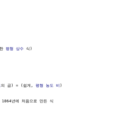
대한 
평형
상수
 식)  

도
의 곱) = (쉽게, 
평형
농도
비
)

)가 1864년에 처음으로 만든 식
