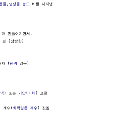
응물
,
생성물
농도
 비를 나타냄

 더 만들어지면서,

됨 (정방향)

숫자 (
단위
 없음) 

용액
) 또는 
기압
(
기체
) 표현

의 계수(
화학량론 계수
) 값임
