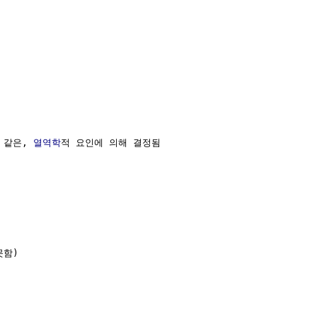
 같은, 
열역학
적 요인에 의해 결정됨

함)
