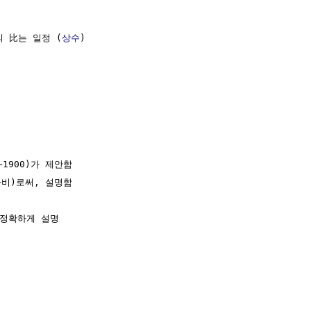
의 比는 일정 (
상수
)

3~1900)가 제안함

환비)로써, 설명함

정확하게 설명
