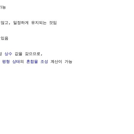
가능

 않고, 일정하게 유지되는 것임

있음

정 
상수
 값을 갖으므로,

 
평형 상태
의 
혼합물 조성
 계산이 가능
