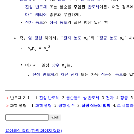
     - 
진성 반도체
 또는 불순물 주입된 
반도체
이든, 어떤 경우에
     - 
다수 캐리어
 종류와 무관하게,  

     - 
전자 농도
와 
정공 농도
의 곱은 항상 일정 함 

  ㅇ 즉, 
열 평형
 하에서, `
전자 농도
 n
`와 `
정공 농도
 p
` 사
o
o
2
     -  n
p
 = n
o
o
i
     * 여기서, 일정 
상수
 n
는, 

i
        . 
진성 반도체
의 
자유 전자
 또는 자유 
정공
의 
농도
▷
반도체 기초
1.
진성 반도체
2.
불순물/보상 반도체
3.
전자
4.
정공
5
▷
화학 평형
1.
화학 평형
2.
평형 상수
3.
질량 작용의 법칙
4.
르 샤틀리
검색
용어해설 종합 (단일 페이지 형태)