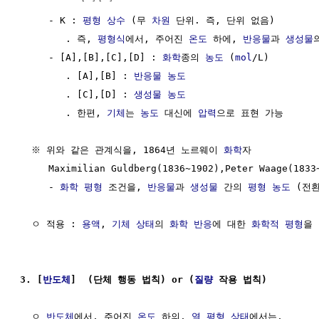
     - K : 
평형 상수
 (무 
차원
 단위. 즉, 단위 없음)

        . 즉, 
평형식
에서, 주어진 
온도
 하에, 
반응물
과 
생성물
     - [A],[B],[C],[D] : 
화학
종의 
농도
 (
mol
/L)

        . [A],[B] : 
반응물
농도
        . [C],[D] : 
생성물
농도
        . 한편, 
기체
는 
농도
 대신에 
압력
으로 표현 가능

  ※ 위와 같은 관계식을, 1864년 노르웨이 
화학
자

     Maximilian Guldberg(1836~1902),Peter Waage(183
     - 
화학 평형
 조건을, 
반응물
과 
생성물
 간의 
평형
농도
 (전
  ㅇ 적용 : 
용액
, 
기체
상태
의 
화학 반응
에 대한 
화학적 평형
을 
3. [
반도체
]  (단체 행동 법칙) or (
질량
 작용 법칙)
  ㅇ 
반도체
에서, 주어진 
온도
 하의, 
열 평형 상태
에서는, 
