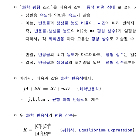
  ㅇ `
화학 평형
 조건`을 다음과 같이 `
동적 평형
상태
`로 설명 
     - 정반응 
속도
와 역반응 
속도
가 같음

     - 이는, 
반응물
과 
생성물
농도
비율
이, 
시간
에 따라 변하지
     - 즉, 
반응물
,
생성물
농도
의 비(比 => 
평형 상수
)가 일정함

     - 따라서, 각 
화학반응
 마다 고유한 
평형 상수
로 기술될 수 
     - 만일, 
반응물
의 초기 
농도
가 다르더라도, 
평형 상수
는 일
     - 결국, 
반응물
과 
생성물
의 초기량을 알면, 
평형 상수
로부터
  ㅇ 따라서, 다음과 같은 
화학 반응식
에서,

⇌
+
+
   (
화학반응식
)

j
A
k
B
l
C
m
D
     -  j,k,l,m : 
균형 화학 반응식
의 계수

  ㅇ 위 
화학 반응식
의 
평형 상수
는,

[
]
[
]
j
k
C
D
=
   (
평형식
, 
Equilibrium Expression
)

K
[
]
[
]
l
m
A
B