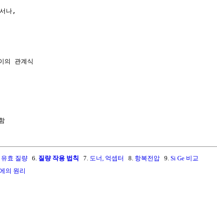
서나,

이의 관계식

.
유효 질량
6.
질량 작용 법칙
7.
도너, 억셉터
8.
항복전압
9.
Si Ge 비교
에의 원리