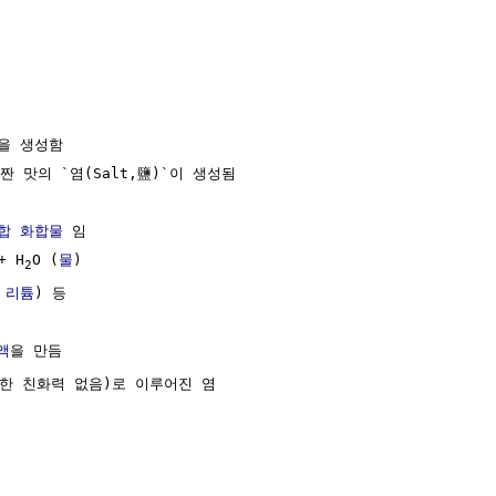
`을 생성함

짠 맛의 `염(Salt,鹽)`이 생성됨

합 화합물
 임

+ H
O (
물
)

2
 
리튬
) 등

액
을 만듬

한 친화력 없음)로 이루어진 염
