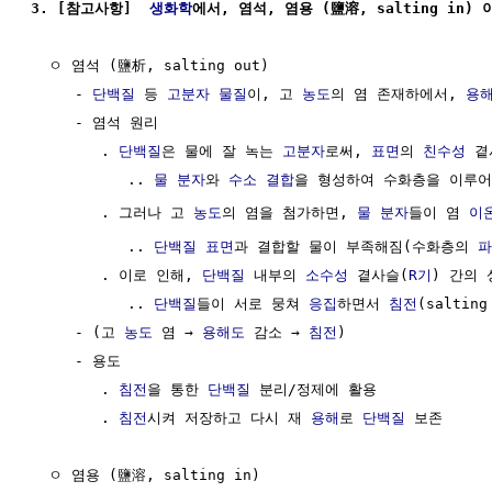
3. [참고사항]  
생화학
에서, 염석, 염용 (鹽溶, salting in) 
  ㅇ 염석 (鹽析, salting out)

     - 
단백질
 등 
고분자
물질
이, 고 
농도
의 염 존재하에서, 
용
     - 염석 원리 

        . 
단백질
은 물에 잘 녹는 
고분자
로써, 
표면
의 
친수성
 곁
           .. 
물 분자
와 
수소 결합
을 형성하여 수화층을 이루어
        . 그러나 고 
농도
의 염을 첨가하면, 
물 분자
들이 염 
이
           .. 
단백질
표면
과 결합할 물이 부족해짐(수화층의 
파
        . 이로 인해, 
단백질
 내부의 
소수성
 곁사슬(
R기
) 간의 
           .. 
단백질
들이 서로 뭉쳐 
응집
하면서 
침전
(salting
     - (고 
농도
 염 → 
용해도
 감소 → 
침전
)

     - 용도 

        . 
침전
을 통한 
단백질
 분리/정제에 활용

        . 
침전
시켜 저장하고 다시 재 
용해
로 
단백질
 보존

  ㅇ 염용 (鹽溶, salting in)
