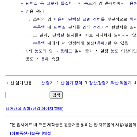
     - 
단백질
 등 
고분자
물질
이, 저 
농도
의 염 존재하에서, 
용
     - 염용 원리

        . 소량의 염 
이온
이 
단백질
표면
전하
를 부분적으로 
차
수용액
 내 
단백질
 분자들 간의 
정전기
적 반발력을 일시
        . 그 결과, 
단백질
 분자들이 서로 지나치게 밀어내지 않게
수용액
 내에서 더 안정하게 분산(
용해
)될 수 있음 

     - (저 
농도
의 염 → 
용해도
 일시 증가 : 일정 
농도
 이상이면
     - 용도 : 
용해
▷
산 염기 반응
1.
산 염기
2.
산 염기 정의
3.
강산,강염기,약산,약염기
4
검색
용어해설 종합 (단일 페이지 형태)
"본 웹사이트 내 모든 저작물은 원출처를 밝히는 한 자유롭게 사용(상업화
[정보통신기술용어해설]