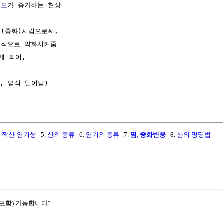
해도
가 증가하는 현상

폐
(중화)시킴으로써, 

적으로 약화시켜줌

 되어,

, 염석 일어남)

.
짝산-염기쌍
5.
산의 종류
6.
염기의 종류
7.
염, 중화반응
8.
산의 명명법
포함) 가능합니다"