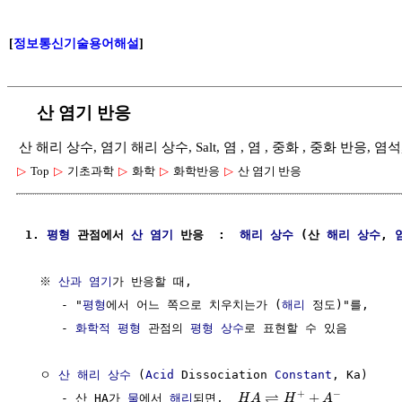
[
정보통신기술용어해설
]
산 염기 반응
산 해리 상수, 염기 해리 상수, Salt, 염 , 염 , 중화 , 중화 반응, 염
▷
Top
▷
기초과학
▷
화학
▷
화학반응
▷
산 염기 반응
1. 
평형
 관점에서 
산 염기
 반응  :  
해리
상수
 (산 
해리
상수
, 
  ※ 
산과 염기
가 반응할 때, 

     - "
평형
에서 어느 쪽으로 치우치는가 (
해리
 정도)"를, 

     - 
화학적 평형
 관점의 
평형 상수
로 표현할 수 있음

  ㅇ 
산
해리
상수
 (
Acid
 Dissociation 
Constant
, Ka)

⇌
+
−
+
     - 산 HA가 
물
에서 
해리
되면,  
H
A
H
A