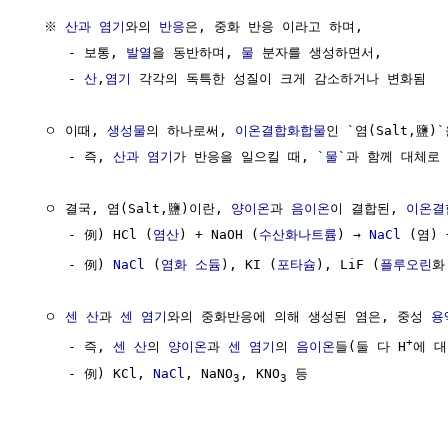
  ※ 
산과 염기
와의 
반응
은, 중화 반응 이라고 하며,

     - 보통, 
발열
을 동반하며, 
물
 분자를 생성하면서, 

     - 
산
,
염기
 각각의 독특한 성질이 크게 감소하거나 변화됨

  ㅇ 이때, 
생성물
의 하나로써, 
이온결합화합물
인 `염(Salt,鹽)
     - 즉, 
산과 염기
가 반응을 일으킬 때, `
물
`과 함께 대체로 
  ㅇ 결국, 염(Salt,鹽)이란, 
양이온
과 
음이온
이 결합된, 
이온결
     - 例) HCl (
염산
) + NaOH (
수산화나트륨
) → 
NaCl
 (염) 
     - 例) 
NaCl
 (
염화 소듐
), KI (
포타슘
), LiF (
플루오린
화
  ㅇ 
센 산
과 
센 염기
와의 중화반응에 의해 생성된 염은, 중성 
용
+
     - 즉, 
센 산
의 
양이온
과 
센 염기
의 
음이온
들(둘 다 H
에 대
     - 例) KCl, 
NaCl
, NaNO
, KNO
 등

3
3