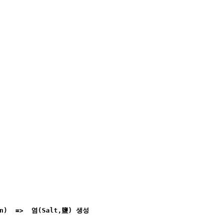
n)  =>  염(Salt,鹽) 생성