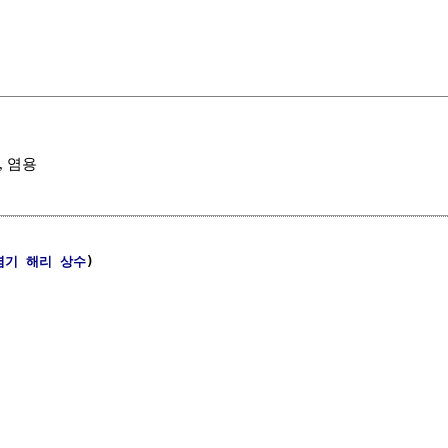
석, 염용
염기
해리
상수
)