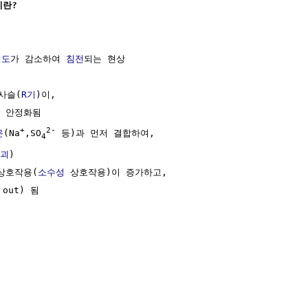
이란?
해도
가 감소하여 
침전
되는 현상

사슬(
R기
)이,

 안정화됨

+
2-
온
(Na
,SO
 등)과 먼저 결합하여,

4
괴
)

상호작용(
소수성
 상호작용)이 증가하고, 

 out) 됨
