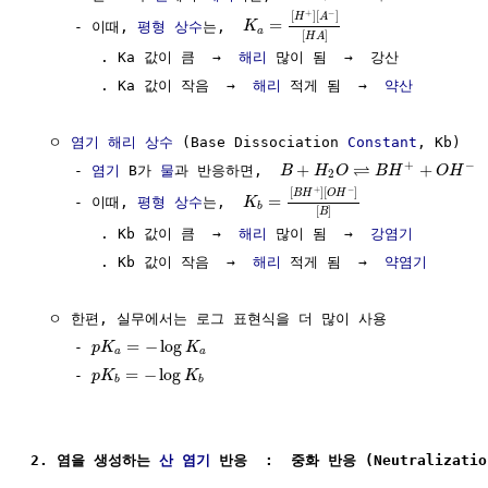
+
−
[
]
[
]
H
A
=
     - 이때, 
평형 상수
는,  
K
a
[
]
H
A
        . Ka 값이 큼  →  
해리
 많이 됨  →  강산

        . Ka 값이 작음  →  
해리
 적게 됨  →  
약산
  ㅇ 
염기
해리
상수
 (Base Dissociation 
Constant
, Kb)

⇌
+
−
+
+
     - 
염기
 B가 
물
과 반응하면,  
B
H
O
B
H
O
H
2
+
−
[
]
[
]
B
H
O
H
=
     - 이때, 
평형 상수
는,  
K
b
[
]
B
        . Kb 값이 큼  →  
해리
 많이 됨  →  
강염기
        . Kb 값이 작음  →  
해리
 적게 됨  →  
약염기
  ㅇ 한편, 실무에서는 로그 표현식을 더 많이 사용

=
−
log
     - 
p
K
K
a
a
=
−
log
     - 
p
K
K
b
b
2. 염을 생성하는 
산 염기
 반응  :  중화 반응 (Neutralizatio