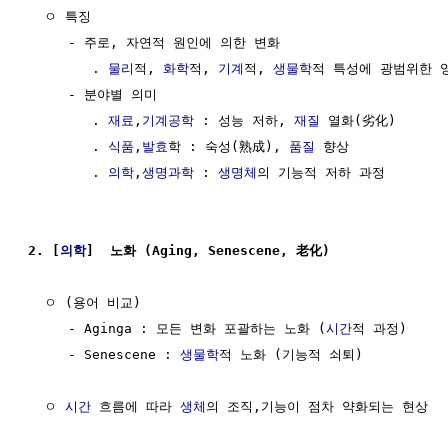
  ㅇ 특징

     - 주로, 자연적 원인에 의한 변화

        . 
물리
적, 
화학
적, 
기계
적, 
생물학
적 특성에 광범위한 영
     - 분야별 의미

        . 
재료
,
기계공학
 : 성능 저하, 
재질
 열화(劣化)

        . 
식품
,
발효
학 : 숙성(熟成), 
품질
 향상

        . 
의학
,
생명과학
 : 
생명체
의 기능적 저하 과정

2. [
의학
]  노화 (Aging, Senescene, 老化)
  ㅇ (용어 비교)

     - Aginga : 모든 변화 포괄하는 노화 (
시간
적 과정)

     - Senescene : 
생물학
적 노화 (기능적 쇠퇴)

  ㅇ 
시간
 흐름에 따라 
생체
의 조직,기능이 점차 약화되는 현상
