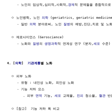
     - 노인의 임상적,심리적,사회적,
경제
적 문제들을 종합적으로 
  ㅇ 노인병학, 노인 
의학
 (geriatrics, geriatric medicine
     - 일반 
의학
 분야로써, 노인 
질병
의 예방,진단,치료 및 노화
  ㅇ 제로사이언스 (Geroscience)

     - 노화와 
질병
의 
생명과학
적 연계성 연구 (분자,
세포
 수준)

4. [
의학
]  
기관계통
별 노화
  ㅇ 피부 노화

     - 유형 : 내인성 노화, 외인성 노화

     - 기능 저하 요소

        . 피부 
면역
 기능, 
세포
 교체율, 
진피
 청소율, 
혈관
 반
  ㅇ [참고]  기능 저하 폭 비교
