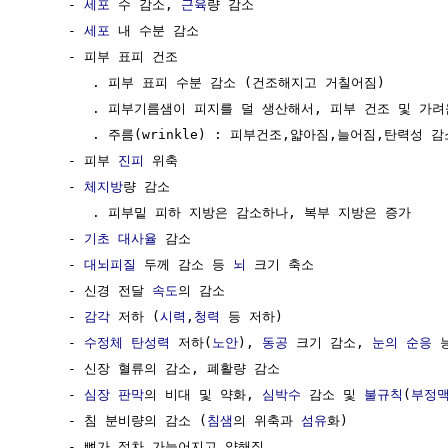
     - 
세포
 수 감소, 
근육
량 감소

     - 
세포
 내 수분 감소

     - 피부 표피 건조

        . 피부 표피 수분 감소 (건조해지고 거칠어짐)

        . 피부기름샘이 피지를 덜 생산해서, 피부 건조 및 가려
        . 주름(wrinkle) : 피부건조,얇아짐,늘어짐,탄력성 
     - 피부 
진피
 위축

     - 
체지방
량 감소

        . 피부밑 피하 지방은 감소하나, 복부 지방은 증가

     - 
기초 대사율
 감소

     - 
대뇌피질
 두께 감소 등 
뇌
 크기 축소

     - 신경 전달 
속도
의 감소

     - 
감각
 저하 (
시력
,
청력
 등 저하)

     - 
수정체
탄성력
 저하(
노안
), 
동공
 크기 감소, 
눈의 순응
 
     - 신장 혈류의 감소, 폐활량 감소

     - 
심장 판막
의 비대 및 약화, 
심박수
 감소 및 
불규칙
(
부정
     - 침 분비량의 감소 (
침샘
의 위축과 
섬유
화)

     - 뼈가 점차 가늘어지고 약해짐
