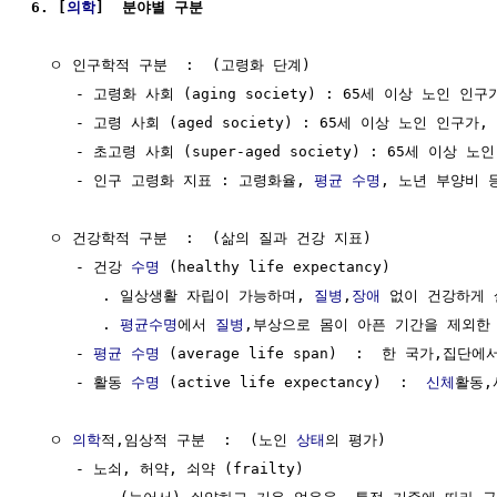
6. [
의학
]  분야별 구분
  ㅇ 인구학적 구분  :  (고령화 단계)

     - 고령화 사회 (aging society) : 65세 이상 노인 인구
     - 고령 사회 (aged society) : 65세 이상 노인 인구가,
     - 초고령 사회 (super-aged society) : 65세 이상 노
     - 인구 고령화 지표 : 고령화율, 
평균 수명
, 노년 부양비 등
  ㅇ 건강학적 구분  :  (삶의 질과 건강 지표)

     - 건강 
수명
 (healthy life expectancy)

        . 일상생활 자립이 가능하며, 
질병
,
장애
 없이 건강하게 
        . 
평균수명
에서 
질병
,부상으로 몸이 아픈 기간을 제외한 
     - 
평균 수명
 (average life span)  :  한 국가,집
     - 활동 
수명
 (active life expectancy)  :  
신체
활동,
  ㅇ 
의학
적,임상적 구분  :  (노인 
상태
의 평가)

     - 노쇠, 허약, 쇠약 (frailty)
