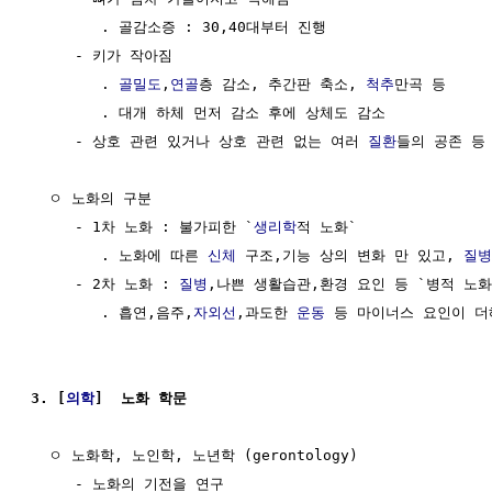
        . 골감소증 : 30,40대부터 진행

     - 키가 작아짐

        . 
골밀도
,
연골
층 감소, 추간판 축소, 
척추
만곡 등

        . 대개 하체 먼저 감소 후에 상체도 감소

     - 상호 관련 있거나 상호 관련 없는 여러 
질환
들의 공존 등

  ㅇ 노화의 구분

     - 1차 노화 : 불가피한 `
생리학
적 노화`

        . 노화에 따른 
신체
 구조,기능 상의 변화 만 있고, 
질병
     - 2차 노화 : 
질병
,나쁜 생활습관,환경 요인 등 `병적 노화`
        . 흡연,음주,
자외선
,과도한 
운동
 등 마이너스 요인이 더
3. [
의학
]  노화 학문
  ㅇ 노화학, 노인학, 노년학 (gerontology)

     - 노화의 기전을 연구
