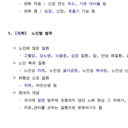
     - 변화 작음 : 신경 전도 
속도
, 
기초 대사율
 등

     - 변화 큼 : 
심장
, 신장, 
호흡
기 기능 등

5. [
의학
]  노인병 범주
  ㅇ 노인에 많은 
질환
     - 
고혈압
, 
당뇨병
, 
뇌졸중
, 
심장
질환
, 암, 만성 폐질환, 
  ㅇ 노인 특유 질환

     - 노인성 
치매
, 노인성 
골다공증
, 노인성 
백내장
, 노인성 
  ㅇ 퇴행성 신경 질환

     - 
치매
, 파킨슨병 등

  ㅇ 현대적 개념

     - 과거에 
질병
 범주에 포함되지 않던 노화 현상 그 자체가, 
     - 치료,관리를 요하는 질환으로 분류되기도 함
