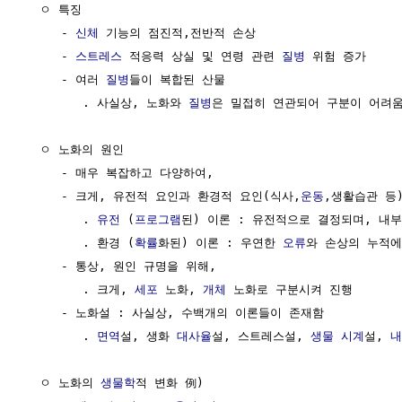
  ㅇ 특징

     - 
신체
 기능의 점진적,전반적 손상

     - 
스트레스
 적응력 상실 및 연령 관련 
질병
 위험 증가

     - 여러 
질병
들이 복합된 산물

        . 사실상, 노화와 
질병
은 밀접히 연관되어 구분이 어려움
  ㅇ 노화의 원인

     - 매우 복잡하고 다양하여,

     - 크게, 유전적 요인과 환경적 요인(식사,
운동
,생활습관 등)
        . 
유전
 (
프로그램
된) 이론 : 유전적으로 결정되며, 내부
        . 환경 (
확률
화된) 이론 : 우연한 
오류
와 손상의 누적에 
     - 통상, 원인 규명을 위해, 

        . 크게, 
세포
 노화, 
개체
 노화로 구분시켜 진행

     - 노화설 : 사실상, 수백개의 이론들이 존재함

        . 
면역
설, 생화 
대사율
설, 스트레스설, 
생물
시계
설, 
내
  ㅇ 노화의 
생물학
적 변화 例)
