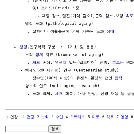
        . (늙어서) 쇠약하고 기운 없음을, 특정 기준에 따라 
        . 例) 프리드(Fried) 기준 

           .. 체중 감소,탈진(기력 감소),근력 감소,보행 
속도
     - 병적 노화 (pathological aging)

        . 질환이나 생활습관에 의해 가속된 노화 
상태
  ㅇ 
생명
,연구학적 구분  :  (기초 및 응용)

     - 노화 
생체
 지표 (biomarker of aging)

        . 
세포
 손상, 
염색체
 말단(텔로미어) 단축, 
호르몬
 변화
     - 백세인(센티네리언) 연구 (Centenarian study)

        . 장수인(100세 이상)의 유전적·환경적 요인 
탐색
     - 항노화 연구 (Anti-aging research)

        . 노화 억제, 
세포
 회복, 대사 안정, 신경 재생 등 응
▷
건강
1.
건강
2.
노화
3.
수면
4.
스트레스
5.
피로
6.
식욕
7.
영양
8
검색