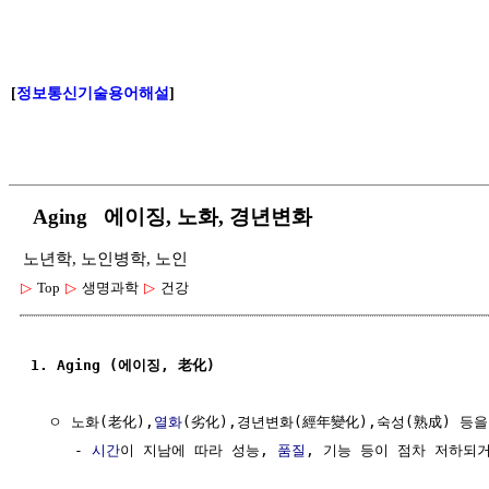
[
정보통신기술용어해설
]
Aging 에이징, 노화, 경년변화
노년학, 노인병학, 노인
▷
Top
▷
생명과학
▷
건강
1. Aging (에이징, 老化) 
  ㅇ 노화(老化),
열화
(劣化),경년변화(經年變化),숙성(熟成) 등을
     - 
시간
이 지남에 따라 성능, 
품질
, 기능 등이 점차 저하되거