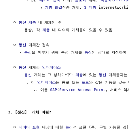
              7 
계층
화일
전송 개체, 
3 계층
 internetwork
  ㅇ 
통신 계층
 내 개체의 수

     - 통상, 각 
계층
 내 다수의 개체들이 있을 수 있음 

  ㅇ 
통신
 개체간 접속

     - 
통신
을 이루기 위해 특정 개체를 
통신
의 상대로 지정하여 
  ㅇ 
통신
 개체간 
인터페이스
     - 
통신
 개체는 그 상하(上下) 
계층
에 있는 
통신
 개체들과는
        . 이 
인터페이스
는 통로 또는 
포트
와 같은 기능을 갖는 
           .. 이를 
SAP
(
Service Access Point
, 서비스 엑
3. [전산]  개체 이란?
  ㅇ 
데이터 표현
 대상에 대한 
논리
적 표현 (즉, 구별 가능한 것)
