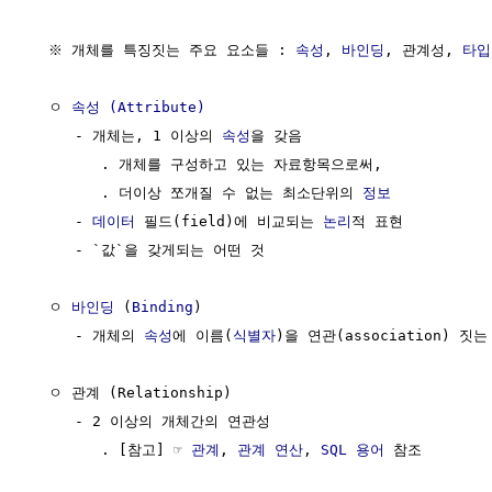
  ※ 개체를 특징짓는 주요 요소들 : 
속성
, 
바인딩
, 관계성, 
타입
  ㅇ 
속성 (Attribute)
     - 개체는, 1 이상의 
속성
을 갖음

        . 개체를 구성하고 있는 자료항목으로써,

        . 더이상 쪼개질 수 없는 최소단위의 
정보
     - 
데이터
 필드(field)에 비교되는 
논리
적 표현

     - `값`을 갖게되는 어떤 것

  ㅇ 
바인딩
 (
Binding
)

     - 개체의 
속성
에 이름(
식별자
)을 연관(association) 짓는 
  ㅇ 관계 (Relationship)  

     - 2 이상의 개체간의 연관성  

        . [참고] ☞ 
관계
, 
관계 연산
, 
SQL 용어
 참조
