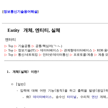
[
정보통신기술용어해설
]
Entity 개체, 엔티티, 실체
엔터티
▷
Top
▷
기술공통
▷
공통/핵심어(ㄱ~ㄴ)
▷
Top
▷
정보기술(IT)
▷
데이터베이스
▷
관계형데이터베이스
▷
RDB 
▷
Top
▷
통신/네트워킹
▷
인터넷/데이터통신
▷
프로토콜/계층
▷
계층 
1. 개체(실체) 이란?
  ㅇ [일반]

     - 입력에 대해 어떤 기능(동작)을 하고 출력을 발생(응답)
        . 例) 
데이터베이스
, 송수신 
터미널
, 수리적 
연산
 개체,