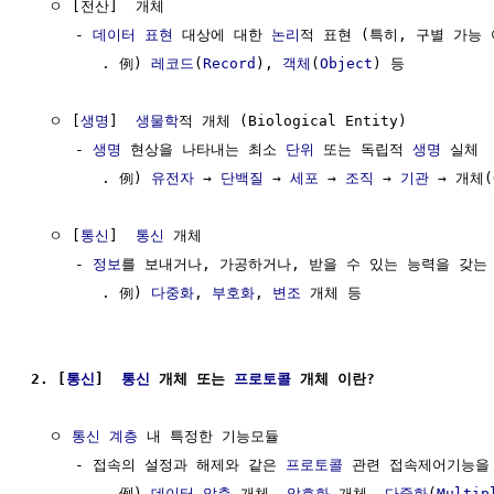
  ㅇ [전산]  개체

     - 
데이터 표현
 대상에 대한 
논리
적 표현 (특히, 구별 가능 
        . 例) 
레코드
(
Record
), 
객체
(
Object
) 등

  ㅇ [
생명
]  
생물학
적 개체 (Biological Entity)

     - 
생명
 현상을 나타내는 최소 
단위
 또는 독립적 
생명
 실체

        . 例) 
유전자
 → 
단백질
 → 
세포
 → 
조직
 → 
기관
 → 개체(O
  ㅇ [
통신
]  
통신
 개체

     - 
정보
를 보내거나, 가공하거나, 받을 수 있는 능력을 갖는
        . 例) 
다중화
, 
부호화
, 
변조
 개체 등

2. [
통신
]  
통신
 개체 또는 
프로토콜
 개체 이란?
  ㅇ 
통신 계층
 내 특정한 기능모듈

     - 접속의 설정과 해제와 같은 
프로토콜
 관련 접속제어기능을 
        . 例) 
데이터 압축
 개체, 
암호화
 개체, 
다중화
(
Multip