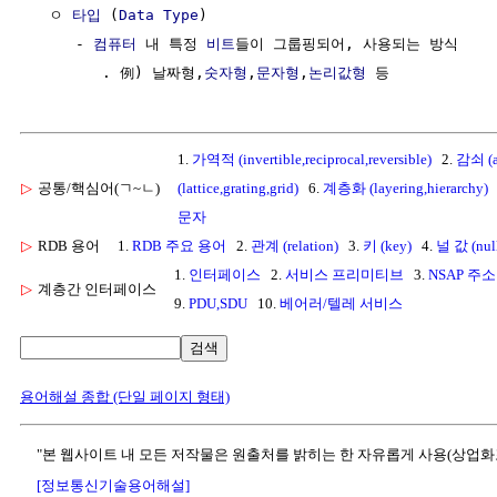
  ㅇ 
타입
 (
Data Type
)

     - 
컴퓨터
 내 특정 
비트
들이 그룹핑되어, 사용되는 방식

        . 例) 날짜형,
숫자형
,
문자형
,
논리값형
1.
가역적 (invertible,reciprocal,reversible)
2.
감쇠 (at
▷
공통/핵심어(ㄱ~ㄴ)
(lattice,grating,grid)
6.
계층화 (layering,hierarchy)
문자
▷
RDB 용어
1.
RDB 주요 용어
2.
관계 (relation)
3.
키 (key)
4.
널 값 (nul
1.
인터페이스
2.
서비스 프리미티브
3.
NSAP 주소
▷
계층간 인터페이스
9.
PDU,SDU
10.
베어러/텔레 서비스
검색
용어해설 종합 (단일 페이지 형태)
"본 웹사이트 내 모든 저작물은 원출처를 밝히는 한 자유롭게 사용(상업화
[정보통신기술용어해설]