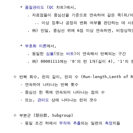
     * 
품질관리도
 (
QC
 차트)에서,

        . 자료점들이 중심선을 기준으로 연속하여 같은 쪽(위/
           .. 이상 징후나 공정의 변화 여부를 판단하는 데 사
        . 例) 만일, 중심선 위에 6점 이상 연속하면, 비정상적
     * 
부호화 이론
에서,

        . 동일한 
심볼
(또는 
비트
)이 연속해서 반복되는 구간

        . 例) 00001111에는 '0'의 런 1개(길이 4), '1'의
  ㅇ 반복 회수, 런의 길이, 런의 수 (Run-length,Lenth of Ru
     - 연속하여 나타나는 반복 횟수

     - 중심선 한 쪽에 연속되어 나타나는 점의 수

     - 또는, 
관리도
 상에 나타나는 런의 갯수

  ㅇ 부분군 (部分群, Subgroup)

     - 동일 조건 하에서 
무작위 추출
되는 일련의 
측정
치들
