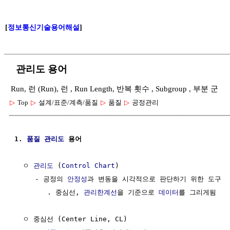
[
정보통신기술용어해설
]
관리도 용어
Run, 런 (Run), 런 , Run Length, 반복 횟수 , Subgroup , 부분 군
▷
Top
▷
설계/표준/계측/품질
▷
품질
▷
공정관리
1. 
품질 관리도
 용어
  ㅇ 
관리도
 (
Control Chart
)

     - 공정의 
안정성
과 변동을 시각적으로 판단하기 위한 도구

        . 중심선, 
관리한계선
을 기준으로 
데이터
를 그리게됨

  ㅇ 중심선 (Center Line, CL)
