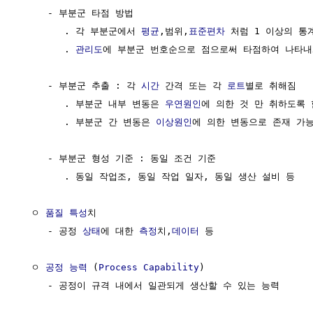
     - 부분군 타점 방법

        . 각 부분군에서 
평균
,범위,
표준편차
 처럼 1 이상의 통
        . 
관리도
에 부분군 번호순으로 점으로써 타점하여 나타내
     - 부분군 추출 : 각 
시간
 간격 또는 각 
로트
별로 취해짐

        . 부분군 내부 변동은 
우연원인
에 의한 것 만 취하도록 함
        . 부분군 간 변동은 
이상원인
에 의한 변동으로 존재 가능
     - 부분군 형성 기준 : 동일 조건 기준

        . 동일 작업조, 동일 작업 일자, 동일 생산 설비 등

  ㅇ 
품질 특성
치

     - 공정 
상태
에 대한 
측정
치,
데이터
 등

  ㅇ 
공정 능력
 (
Process Capability
)

     - 공정이 규격 내에서 일관되게 생산할 수 있는 능력
