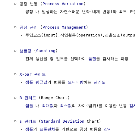
  ㅇ 공정 변동 (
Process
Variation
)

     - 공정 내 발생하는 자연스러운 변화(내재 변동)와 외부 요
  ㅇ 
공정 관리
 (
Process Management
)

     - 투입요소(input),작업활동(operation),산출요소(ou
  ㅇ 
샘플링
 (
Sampling
)

     - 전체 생산물 중 일부를 선택하여 
품질
을 검사하는 과정

  ㅇ 
X-bar 관리도
     - 
샘플
평균값
의 변화를 
모니터링
하는 
관리도
  ㅇ 
R 관리도
 (Range Chart)

     - 
샘플
 내 
최대값
과 
최소값
의 차이(범위)를 이용한 변동 
감
  ㅇ 
s 관리도
 (
Standard Deviation
 Chart)

     - 
샘플
의 
표준편차
를 기반으로 공정 변동을 
감시