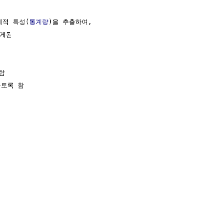
계적 특성(
통계량
)을 추출하여,

게됨



토록 함
