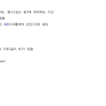
아래, 증가/감소 등)에 위치하는 구간

용됨

인 
패턴
(비통계적 요인)으로 판단

 런 1개(길이 4)가 있음

n) 
