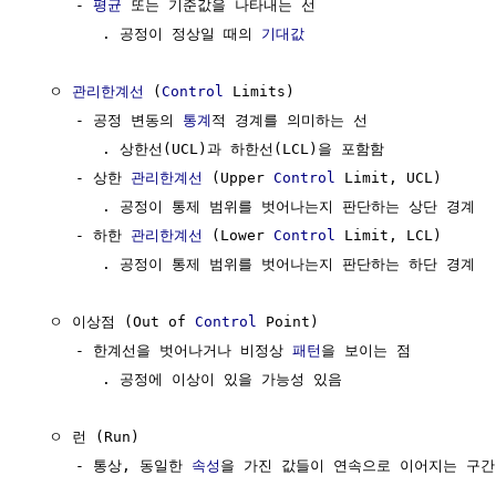
     - 
평균
 또는 기준값을 나타내는 선

        . 공정이 정상일 때의 
기대값
  ㅇ 
관리한계선
 (
Control
 Limits)

     - 공정 변동의 
통계
적 경계를 의미하는 선

        . 상한선(UCL)과 하한선(LCL)을 포함함

     - 상한 
관리한계선
 (Upper 
Control
 Limit, UCL)

        . 공정이 통제 범위를 벗어나는지 판단하는 상단 경계

     - 하한 
관리한계선
 (Lower 
Control
 Limit, LCL)

        . 공정이 통제 범위를 벗어나는지 판단하는 하단 경계

  ㅇ 이상점 (Out of 
Control
 Point)

     - 한계선을 벗어나거나 비정상 
패턴
을 보이는 점

        . 공정에 이상이 있을 가능성 있음

  ㅇ 런 (Run) 

     - 통상, 동일한 
속성
을 가진 값들이 연속으로 이어지는 구간 또