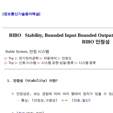
[
정보통신기술용어해설
]
BIBO Stability, Bounded Input Bounded Out
BIBO 안정성
Stable System, 안정 시스템
▷
Top
▷
전기전자공학
▷
자동제어
▷
안정도
▷
Top
▷
신호/시스템
▷
시스템 표현/성질/종류
▷
시스템 종류
1. 안정성 (Stability) 이란?
  ㅇ 안정성은, 보는 관점에 따라 여러 형태의 정의가 있을 수 있음
     - 통상, (안정성,
수렴
성)  <->  (
진동
,
발산
)
