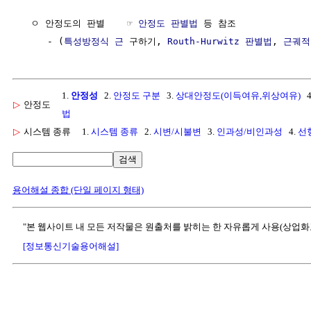
  ㅇ 안정도의 판별    ☞ 
안정도 판별법
 등 참조

     - (
특성방정식 근
 구하기, 
Routh-Hurwitz 판별법
, 
근궤적
1.
안정성
2.
안정도 구분
3.
상대안정도(이득여유,위상여유)
4
▷
안정도
법
▷
시스템 종류
1.
시스템 종류
2.
시변/시불변
3.
인과성/비인과성
4.
선
검색
용어해설 종합 (단일 페이지 형태)
"본 웹사이트 내 모든 저작물은 원출처를 밝히는 한 자유롭게 사용(상업화
[정보통신기술용어해설]