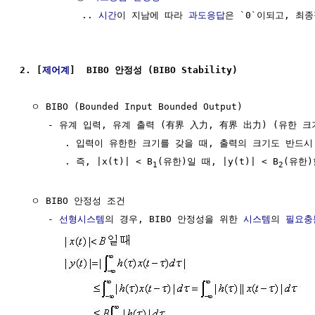
           .. 
시간
이 지남에 따라 
과도응답
은 `0`이되고, 최
2. [
제어계
]  BIBO 안정성 (BIBO Stability)
  ㅇ BIBO (Bounded Input Bounded Output)

     - 유계 입력, 유계 출력 (有界 入力, 有界 出力) (유한 크
        . 입력이 유한한 크기를 갖을 때, 출력의 크기도 반드
        . 즉, |x(t)| < B
(유한)일 때, |y(t)| < B
(유한)
1
2
  ㅇ BIBO 안정성 조건

     - 
선형시스템
의 경우, BIBO 안정성을 위한 
시스템
의 
필요충