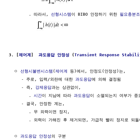
        . 따라서, 
선형시스템
이 BIBO 안정하기 위한 
필요충분조
3. [
제어계
]  
과도응답 안정성
 (
Transient Response Stabili
  ㅇ 
선형시불변시스템
(
제어계
 등)에서, 안정도(안정성)는, 

     - 주로, 입력/외란에 대한 
과도응답
에 의해 결정됨

     - 즉, 
강제응답
과는 상관없이,

        . 
시간
이 지남에 따라 
과도응답
이 소멸되는지 여부가 중요
     - 결국, 안정한 계는, 

        . 무 외력이면 정지,

        . 외력이 가해진 후 제거되면, 가급적 빨리 정지로 되돌
  ㅇ 
과도응답 안정성
의 구분
