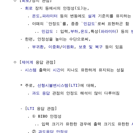
  ㅇ [
회로
/장치 관점]

     - 
회로
 장치 등에서의 안정성(도)는,

        . 
온도
,
파라미터
 등의 변동에도 
설계
 기준치를 유지하는 
        . 이때의 `안정도`를, 종종 `
민감도
`로써 표현하곤 함

           .. 
민감도
 : 입력,
부하
,
온도
,특성(
파라미터
) 등의 
     - 한편, 안정성을 높이는 수단으로써, 

        . 
부귀환
, 
이중화
/
이원화
, 
보호 및 복구
 등이 있음  

  ㅇ [
제어계
 응답 관점]

     - 
시스템
 출력이 
시간
이 지나도 유한하게 유지되는 성질

     * 주로, 
선형시불변시스템
(
LTI
)에 대해,

        . 
과도 응답
 관점의 안정도 해석이 많이 다루어짐

     - [
LTI
 응답 관점]

        . ① BIBO 안정성

           .. 입력 크기가 유한한 경우에 출력 크기도 유한한 
        . ② 
과도응답 안정성