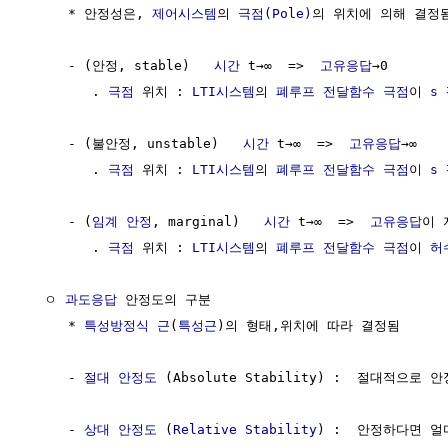
     * 안정성은, 
제어시스템
의 
극점(Pole)
의 위치에 의해 결정됨
     - (안정, stable)   
시간
 t→∞  =>  
고유응답
→0  

        . 
극점
 위치 : 
LTI시스템
의 
폐루프 전달함수
극점
이 
s
     - (불안정, unstable)   
시간
 t→∞  =>  
고유응답
→∞

        . 
극점
 위치 : 
LTI시스템
의 
폐루프 전달함수
극점
이 
s
     - (
임계 안정
, marginal)   
시간
 t→∞  =>  
고유응답
이 
        . 
극점
 위치 : 
LTI시스템
의 
폐루프 전달함수
극점
이 
허
  ㅇ 
과도응답
 안정도의 구분

     * 
특성방정식 근
(
특성근
)의 형태,위치에 따라 결정됨

     - 
절대 안정도
 (Absolute Stability) :  절대적으로 
     - 
상대 안정도
 (
Relative Stability
) :  안정하다면 얼