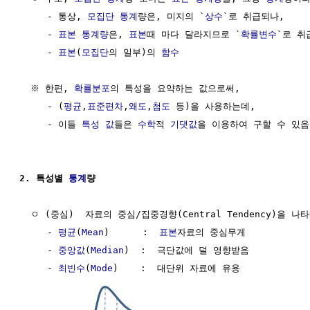
     - 통상, 
모집단
통계
량은, 미지의 `
상수
`로 취급되나,     
     - 
표본 통계량
은, 
표본
때 마다 달라지므로 `
확률변수
`로 취
     - 
표본
(
모집단
의 일부)의 
함수
  ※ 한편, 
확률분포
의 특성을 요약하는 값으로써, 

     - (
평균
,
표준편차
,
왜도
,
첨도
 등)을 사용하는데, 

     - 이들 
특성 값
들은 
수학
적 
기댓값
을 이용하여 구할 수 있음 
2. 특성별 
통계
량 
  ㅇ (중심)  자료의 중심/집중경향(Central Tendency)을 나
     - 
평균
(
Mean
)      :  
표본
자료의 중심무게

     - 
중앙값
(
Median
)  :  극단값에 덜 영향받음 

     - 
최빈수
(
Mode
)    :  대단위 자료에 유용
