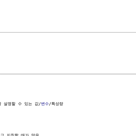
잘 설명할 수 있는 값/
변수
/특성량

고 지칭할 때가 많음
