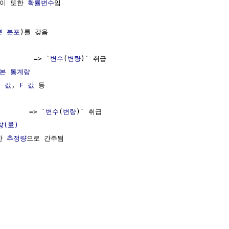
이 또한 
확률변수
임

본 분포
)를 갖음

         => `
변수
(
변량
)` 취급

본 통계량
z 값
, 
F 값
 등

        => `
변수
(
변량
)` 취급

량(量)
한 
추정량
으로 간주됨
