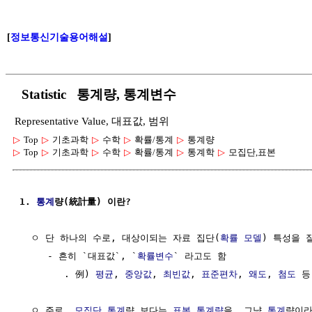
[
정보통신기술용어해설
]
Statistic 통계량, 통계변수
Representative Value, 대표값, 범위
▷
Top
▷
기초과학
▷
수학
▷
확률/통계
▷
통계량
▷
Top
▷
기초과학
▷
수학
▷
확률/통계
▷
통계학
▷
모집단,표본
1. 
통계
량(統計量) 이란?
  ㅇ 단 하나의 수로, 대상이되는 자료 집단(
확률 모델
) 특성을 
     - 흔히 `대표값`, `
확률변수
` 라고도 함

        . 例) 
평균
, 
중앙값
, 
최빈값
, 
표준편차
, 
왜도
, 
첨도
 등

  ㅇ 주로, 
모집단
통계
량 보다는 
표본 통계량
을, 그냥 
통계
량이라