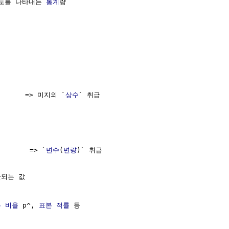
도를 나타내는 
통계
량

       => 미지의 `
상수
` 취급

        => `
변수
(
변량
)` 취급

되는 값

 비율
 p^, 
표본
적률
 등
