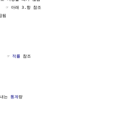
  ☞ 아래 3.항 참조

급됨

  ☞ 
적률
 참조

타내는 
통계
량
