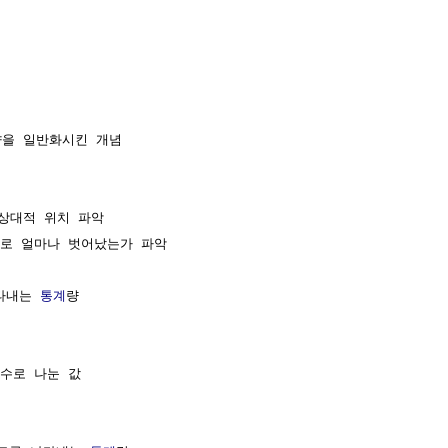
을 일반화시킨 개념

 상대적 위치 파악

로 얼마나 벗어났는가 파악

타내는 
통계
량

 수로 나눈 값
