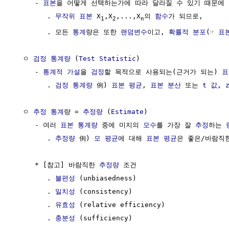
     - 
표본
을 어떻게 선택하는가에 따라 달라질 수 있기 때문에 
        . 
무작위
표본
 X
,X
,...,X
의 
함수
가 되므로,

1
2
n
        . 모든 
통계
량은 또한 
랜덤변수
이고, 
확률적 분포
(☞ 
표
  ㅇ 
검정 통계량
 (
Test Statistic
)                     
     - 
통계적 가설
을 
검정
할 목적으로 사용되는(근거가 되는) 
표
        . 
검정 통계량
 例) 
표본 평균
, 
표본 분산
 또는 
t 값
, 
  ㅇ 
추정
통계
량 = 
추정량
 (
Estimate
)                   
     - 여러 
표본 통계량
 중에 미지의 
모수
를 가장 잘 
추정
하는 
        . 
추정량
 例) 
모 평균
에 대해 
표본 평균
은 좋은/바람직
     * [참고] 바람직한 
추정량
 조건

        . 
불편성
 (unbiasedness)

        . 
일치성
 (consistency)

        . 
유효성
 (relative efficiency)

        . 
충분성