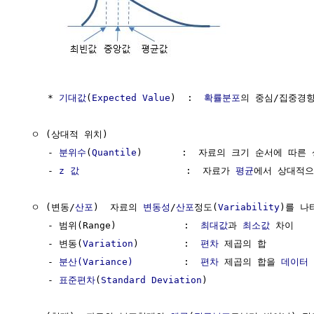
     * 
기대값
(
Expected Value
)  :  
확률분포
의 중심/집중경향
  ㅇ (상대적 위치)

     - 
분위수
(
Quantile
)       :  자료의 크기 순서에 따른
     - 
z 값
                   :  자료가 
평균
에서 상대적으
  ㅇ (변동/
산포
)  자료의 
변동성
/
산포
정도(
Variability
)를 나
     - 범위(Range)            :  
최대값
과 
최소값
 차이

     - 변동(
Variation
)        :  
편차
 제곱의 합

     - 
분산(Variance)
         :  
편차
 제곱의 합을 
데이터
     - 
표준편차
(
Standard Deviation
)
