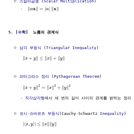
  ㅇ 
스칼라곱셈
 (
Scalar Multiplication
)

x
x
∥
∥
=
|
|
∥
∥
     -  
α
α
5. [
수학
]  노름의 관계식
  ㅇ 
삼각 부등식
 (
Triangular Inequality
) 

∥
+
∥
≤
∥
∥
+
∥
∥
x
y
x
y
  ㅇ 
피타고라스 정리
 (
Pythagorean Theorem
) 

2
2
2
∥
+
∥
=
∥
∥
+
∥
∥
x
y
x
y
     - 
직각삼각형
에서 세 변의 길이 사이의 관계를 밝히는 정리

  ㅇ 
코시-슈바르츠 부등식
(Cauchy-Schwartz 
Inequality
) 

|
⟨
,
⟩
|
≤
∥
∥
∥
∥
x
y
x
y