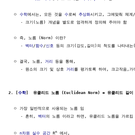
  ㅇ 
수학
에서는, 모든 것을 
수
로써 
추상화
시키고, 그에맞춰 체계/
     - 크기(노름) 개념을 별도로 엄격하게 정의해 주어야 함

  ㅇ 즉, 노름 (Norm) 이란?

     - 
벡터
/
함수
/
신호
 등의 크기(강도,길이)의 척도를 나타내는(
  ㅇ 결국, 노름, 
거리
 등을 통해,

     - 원소의 크기 및 상호 
거리
를 평가토록 하여, 크고작음,가
2. [
수학
]  유클리드 노름 (Euclidean Norm) = 유클리드 길이 (
  ㅇ 가장 일반적으로 사용되는 노름 임

     - 흔히, 
벡터
의 노름 이라고 하면, 유클리드 노름을 가르킴

n
  ㅇ 
n차원 실수 공간
 R
 에서,
