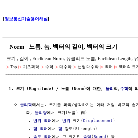
[
정보통신기술용어해설
]
Norm 노름, 놈, 벡터의 길이, 벡터의 크기
크기 , 길이 , Euclidean Norm, 유클리드 노름, Euclidean Lengt
▷
Top
▷
기초과학
▷
수학
▷
대수학
▷
선형 대수학
▷
벡터
▷
벡터의 크기
1. 크기 (Magnitude) / 노름 (Norm)에 대한, 
물리
적,
수학
적 
  ㅇ 
물리학
에서는, 크기를 파악/생각하기는 아래 처럼 비교적 쉽지
     - 즉, 
물리량
에서 크기(노름) 例)

        . 
변위 벡터
에서 
변위
 크기(
Displacement
)

        . 
힘
벡터
에서 
힘
 강도(Strength)

        . 
속도 벡터
에서 그 크기인 
속력
(
Speed
) 등
