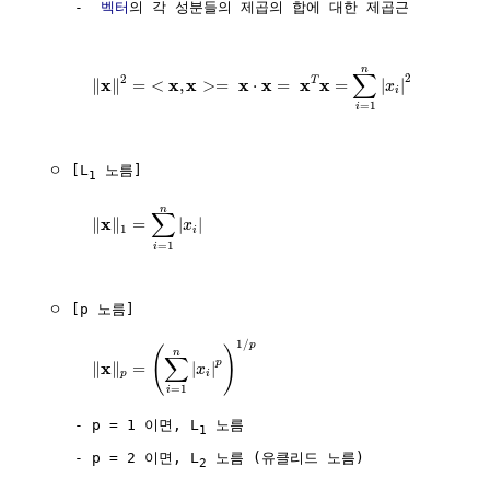
     -  
벡터
의 각 성분들의 제곱의 합에 대한 제곱근

n
∑
2
2
x
x
x
x
x
x
x
T
∥
∥
=
<
,
>
=
⋅
=
=
|
|
x
i
=
1
i
  ㅇ [L
 노름]

1
n
∑
x
∥
∥
=
|
|
x
1
i
=
1
i
  ㅇ [p 노름]

1
/
p
(
)
n
∑
p
x
∥
∥
=
|
|
x
p
i
=
1
i
     - p = 1 이면, L
 노름

1
     - p = 2 이면, L
 노름 (유클리드 노름)

2