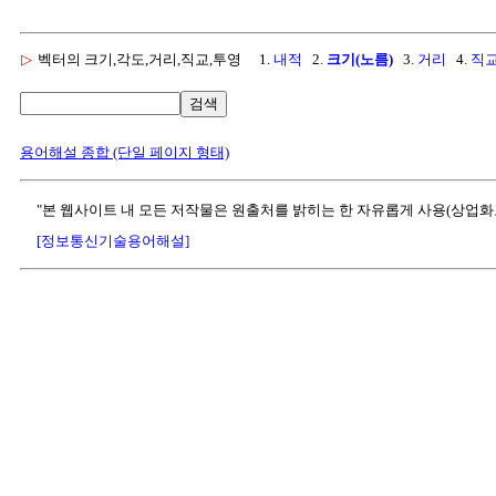
▷
벡터의 크기,각도,거리,직교,투영
1.
내적
2.
크기(노름)
3.
거리
4.
직
검색
용어해설 종합 (단일 페이지 형태)
"본 웹사이트 내 모든 저작물은 원출처를 밝히는 한 자유롭게 사용(상업화
[정보통신기술용어해설]