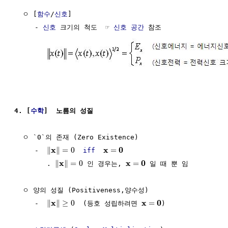
  ㅇ [
함수
/
신호
]

     - 
신호
 크기의 척도  ☞ 
신호 공간
 참조

4. [
수학
]  노름의 성질
  ㅇ `0`의 존재 (Zero Existence)

x
x
0
∥
∥
=
0
=
     -  
iff
x
x
0
∥
∥
=
0
=
        . 
 인 경우는, 
 일 때 뿐 임 

  ㅇ 양의 성질 (Positiveness,양수성) 

x
x
0
∥
∥
≥
0
=
     -  
  (등호 성립하려면 
)
