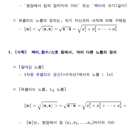
     - `원점에서 임의 점까지의 거리` 또는 `
벡터
의 크기(길이)`
  ㅇ 유클리드 노름의 정의는, 자기 자신과의 
내적
에 의해 구해짐

√
2
2
2
x
x
x
x
x
√
∥
∥
=
⟨
,
⟩
=
⋅
=
+
+
⋯
+
√
     - 
x
x
x
n
1
2
3. [
수학
]  
벡터
,
함수
/
신호
 등에서, 여러 다른 노름의 정의
  ㅇ [
절대값
 노름]

     - 
1차원
유클리드 공간
(=수직선)에서의 노름 : |x|

  ㅇ [유클리드 노름, L
 노름]

2
√
√
2
2
2
x
x
x
x
x
∥
∥
=
⟨
,
⟩
>
=
⋅
=
+
+
⋯
+
=
√
x
x
x
n
1
2
x
∥
∥
(
,
,
.
.
.
,
)
     -  
는, 원점에서 점 
까지의 거리

x
x
x
1
2
n