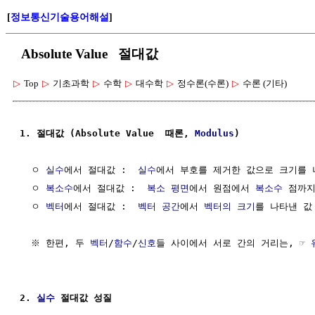
[
정보통신기술용어해설
]
Absolute Value 절대값
▷
Top
▷
기초과학
▷
수학
▷
대수학
▷
정수론(수론)
▷
수론 (기타)
1. 절대값 (Absolute Value  때론, 
Modulus
)
  ㅇ 
실수
에서 절대값 :  
실수
에서 부호를 제거한 값으로 크기를 
  ㅇ 
복소수
에서 절대값 :  
복소 평면
에서 원점에서 
복소수
 점까지
  ㅇ 
벡터
에서 절대값 :  
벡터 공간
에서 
벡터의 크기
를 나타낸 값  
  ※ 한편, 두 
벡터
/
함수
/
신호
들 사이에서 서로 간의 거리는, ☞ 
2. 
실수
 절대값 성질