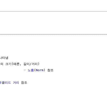
나타냄

의 크기(때론, 길이/거리)

           ☞ 
노름
(
Norm
) 참조

유클리드 거리
 참조 
