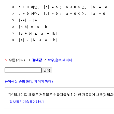
  ㅇ  a ≥ 0 이면,  |a| = a ;  a < 0 이면,  |a| = -a

  ㅇ  a ≠ 0 이면,  |a| > 0 ;  a = 0 이면,  |a| = 0

  ㅇ  |-a| = |a|

  ㅇ  |a b| = |a| |b|

  ㅇ  |a + b| ≤ |a| + |b|

▷
수론 (기타)
1.
절대값
2.
짝수,홀수,패리티
검색
용어해설 종합 (단일 페이지 형태)
"본 웹사이트 내 모든 저작물은 원출처를 밝히는 한 자유롭게 사용(상업화
[정보통신기술용어해설]