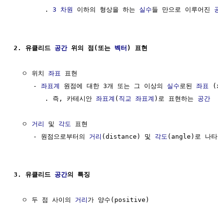
        . 
3 차원
 이하의 형상을 하는 
실수
들 만으로 이루어진 
2. 유클리드 
공간
 위의 점(또는 
벡터
) 표현
  ㅇ 위치 
좌표
 표현

     - 
좌표계
 원점에 대한 3개 또는 그 이상의 
실수
로된 
좌표
 (
        . 즉, 카테시안 
좌표계
(
직교 좌표계
)로 표현하는 
공간
  ㅇ 
거리
 및 
각도
 표현

     - 원점으로부터의 
거리
(distance) 및 
각도
(angle)로 나
3. 유클리드 
공간
의 특징
  ㅇ 두 점 사이의 
거리
가 양수(positive)
