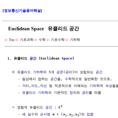
[
정보통신기술용어해설
]
Euclidean Space 유클리드 공간
▷
Top
▷
기초과학
▷
수학
▷
기초수학
▷
기하학
1. 유클리드 
공간
 (Euclidean 
Space
)
  ※ 
유클리드 기하학
의 5개 
공준
(
공리
)이 성립되는 
공간
     - 일상에서 접하는 
공간
을, 
수학
적으로 일반화한 것으로,

     - 
거리
,
각도
,
직선
 등 직관적으로 이해되는 
기하학
적 
속성
들을
     - 
유클리드 기하학
의 기본적인 
정의
와 
공리
를 따름

3
  ㅇ 경험적 유클리드 
공간
 : E
     - 세 
실수
의 
순서쌍
a
 = (a
,a
,a
)의 
집합
1
2
3