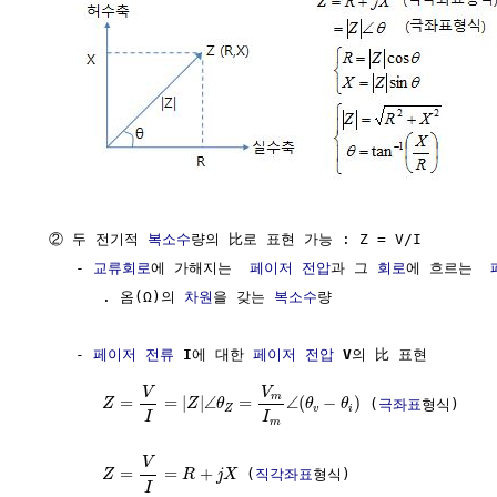
  ② 두 전기적 
복소수
량의 比로 표현 가능 : Z = V/I

     - 
교류회로
에 가해지는  
페이저
전압
과 그 
회로
에 흐르는  
        . 옴(Ω)의 
차원
을 갖는 
복소수
량 

     - 
페이저
전류
I
에 대한 
페이저
전압
V
의 比 표현

V
V
m
=
=
|
|
∠
=
∠
(
−
)
 (
극좌표
형식)

Z
Z
θ
θ
θ
Z
v
i
I
I
m
V
=
=
+
 (
직각좌표
형식)

Z
R
j
X
I