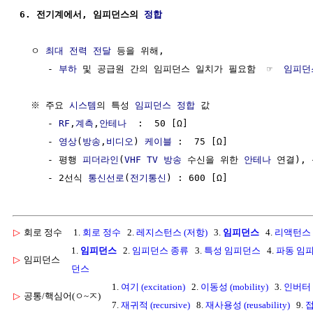
6. 전기계에서, 임피던스의 
정합
  ㅇ 
최대 전력 전달
 등을 위해,

     - 
부하
 및 공급원 간의 임피던스 일치가 필요함  ☞  
임피던
  ※ 주요 
시스템
의 특성 
임피던스 정합
 값

     - 
RF
,
계측
,
안테나
  :  50 [Ω]

     - 
영상
(
방송
,
비디오
) 
케이블
 :  75 [Ω]

     - 평행 
피더라인
(
VHF
TV 방송
 수신을 위한 
안테나
 연결), 
     - 2선식 
통신선로
(
전기통신
▷
회로 정수
1.
회로 정수
2.
레지스턴스 (저항)
3.
임피던스
4.
리액턴스
1.
임피던스
2.
임피던스 종류
3.
특성 임피던스
4.
파동 임
▷
임피던스
던스
1.
여기 (excitation)
2.
이동성 (mobility)
3.
인버터 (i
▷
공통/핵심어(ㅇ~ㅈ)
7.
재귀적 (recursive)
8.
재사용성 (reusability)
9.
접