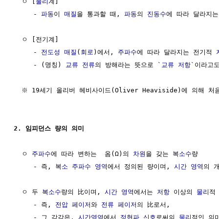
  ㅇ [
물리
계]

     - 
파동
이 
매질
을 통과할 때, 
파동
의 
진동수
에 따라 달라지는
  ㅇ [전기계] 

     - 
전도성
매질
(
회로
)에서, 
주파수
에 따라 달라지는 전기적 
     - (명칭) 
교류
전류
의 방해라는 뜻으로 `
교류 저항
`이라고도
  ※ 19세기 올리버 헤비사이드(Oliver Heaviside)에 의해 
2. 임피던스 량의 의미
  ㅇ 
주파수
에 따라 변하는  옴(Ω)의 
차원
을 갖는 
복소수
량

     - 즉, 
복소 주파수 영역
에서 정의된 량이며, 
시간 영역
의 개
  ㅇ 두 
복소수
량의 比이며, 
시간 영역
에서는 
저항
 이상의 
물리
적
     - 즉, 
전압
페이저
와 
전류
페이저
의 比로서, 

     - 그 각각은, 
시간영역
에서 
정현파 신호
로써의 
물리
적인 의미