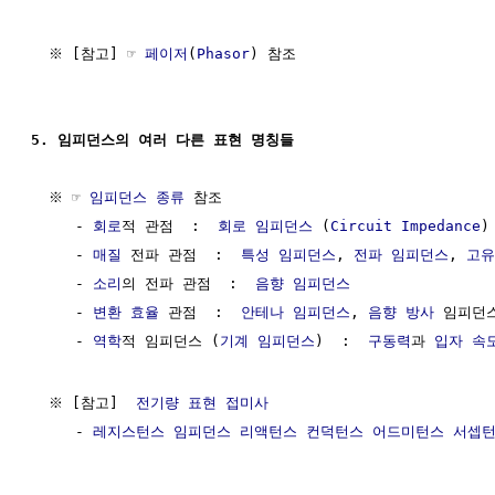
  ※ [참고] ☞ 
페이저
(
Phasor
) 참조

5. 임피던스의 여러 다른 표현 명칭들
  ※ ☞ 
임피던스 종류
 참조

     - 
회로
적 관점  :  
회로 임피던스
 (
Circuit Impedance
)

     - 
매질
 전파 관점  :  
특성 임피던스
, 
전파 임피던스
, 
고유
     - 
소리
의 전파 관점  :  
음향 임피던스
     - 
변환 효율
 관점  :  
안테나 임피던스
, 
음향
방사
 임피던스
     - 
역학
적 임피던스 (
기계 임피던스
)  :  
구동력
과 
입자
속
  ※ [참고]  
전기량 표현 접미사
     - 
레지스턴스 임피던스 리액턴스 컨덕턴스 어드미턴스 서셉턴