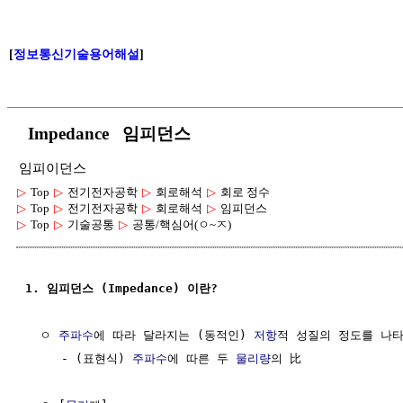
[
정보통신기술용어해설
]
Impedance 임피던스
임피이던스
▷
Top
▷
전기전자공학
▷
회로해석
▷
회로 정수
▷
Top
▷
전기전자공학
▷
회로해석
▷
임피던스
▷
Top
▷
기술공통
▷
공통/핵심어(ㅇ~ㅈ)
1. 임피던스 (Impedance) 이란?
  ㅇ 
주파수
에 따라 달라지는 (동적인) 
저항
적 성질의 정도를 나타
     - (표현식) 
주파수
에 따른 두 
물리량
의 比 
