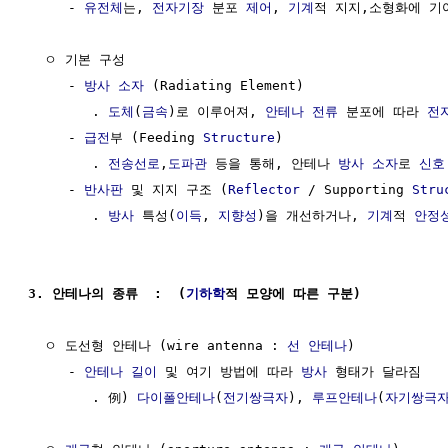
     - 
유전체
는, 
전자기장
 분포 
제어
, 
기계
적 지지,소형화에 기여
  ㅇ 기본 구성

     - 
방사
소자
 (Radiating Element)

        . 
도체
(
금속
)로 이루어져, 
안테나 전류
 분포에 따라 
전
     - 
급전
부 (Feeding 
Structure
)                    
        . 
전송선로
,
도파관
 등을 통해, 안테나 
방사
소자
로 
신호
     - 
반사판
 및 지지 구조 (
Reflector
 / Supporting 
Stru
        . 
방사
 특성(
이득
, 
지향성
)을 개선하거나, 
기계
적 
안정
3. 안테나의 종류  :  (
기하학
적 모양에 따른 구분)
  ㅇ 도선형 안테나 (wire antenna : 
선 안테나
)

     - 
안테나 길이
 및 여기 방법에 따라 
방사
 형태가 달라짐

        . 例) 
다이폴안테나
(
전기쌍극자
), 
루프안테나
(
자기쌍극