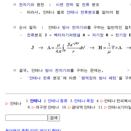
  ㅇ 
전자기파
 원천  :  
시변
전하
 및 
전류
 분포             
     -  따라서, 안테나 별로 
안테나 전류분포
를 알아야 함

  ㅇ 순서 절차  :  안테나 
방사
전자기파
를 구하는 일반적인 절차
     -  
전류
분포 
J
 → 
벡터자기퍼텐셜
A
 → 
자기장
H
 → 
전기장
  ㅇ 결국, 안테나 
방사
전자기파
를 구하는 문제는,          ☞
     -  `
안테나 전류
 분포`에 따른 `
원역장
의 
방사 패턴
1.
안테나
2.
안테나 종류
3.
안테나 측정
4.
▷
안테나 전파복
▷
안테나
9.
▷
개구면 안테나
10.
▷
광대역 안테나
11.
▷
안테나(기타일
검색
용어해설 종합 (단일 페이지 형태)