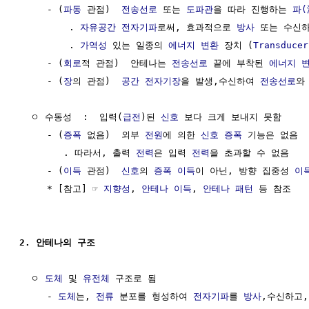
     - (
파동
 관점)  
전송선로
 또는 
도파관
을 따라 진행하는 
파(
         . 
자유공간
전자기파
로써, 효과적으로 
방사
 또는 수신하
         . 
가역성
 있는 일종의 
에너지 변환
 장치 (
Transducer
     - (
회로
적 관점)  안테나는 
전송선로
 끝에 부착된 
에너지 
     - (
장
의 관점)  
공간
전자기장
을 발생,수신하여 
전송선로
와
  ㅇ 수동성  :  입력(
급전
)된 
신호
 보다 크게 보내지 못함

     - (
증폭
 없음)  외부 
전원
에 의한 
신호
증폭
 기능은 없음

        . 따라서, 출력 
전력
은 입력 
전력
을 초과할 수 없음

     - (
이득
 관점)  
신호
의 
증폭
이득
이 아닌, 방향 집중성 
이
     * [참고] ☞ 
지향성
, 
안테나 이득
, 
안테나 패턴
 등 참조

2. 안테나의 구조
  ㅇ 
도체
 및 
유전체
 구조로 됨

     - 
도체
는, 
전류
 분포를 형성하여 
전자기파
를 
방사
,수신하고,
