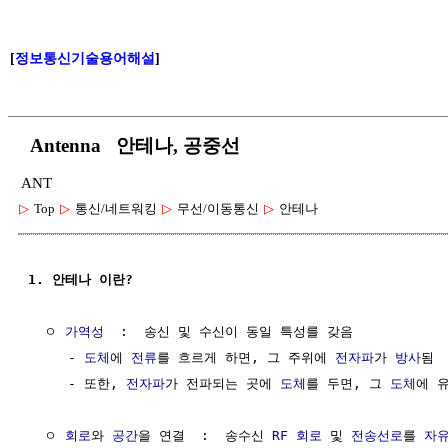
[
정보통신기술용어해설
]
Antenna 안테나, 공중선
ANT
▷
Top
▷
통신/네트워킹
▷
무선/이동통신
▷
안테나
1. 안테나 이란?
  ㅇ 
가역성
  :  송신 및 수신이 동일 특성를 갖음

     - 
도체
에 
전류
를 흐르게 하면, 그 주위에 
전자파
가 
방사
됨  
     - 또한, 
전자파
가 전파되는 곳에 
도체
를 두면, 그 
도체
에 
  ㅇ 
회로
와 
공간
을 연결  :  송수신 
RF 회로
 및 
전송선로
를 
자