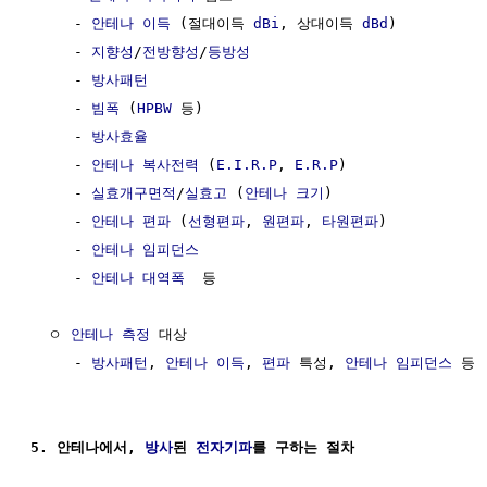
     - 
안테나 이득
 (절대이득 
dBi
, 상대이득 
dBd
)

     - 
지향성
/
전방향성
/
등방성
     - 
방사패턴
     - 
빔폭
 (
HPBW
 등)

     - 
방사효율
     - 
안테나 복사전력
 (
E.I.R.P
, 
E.R.P
)

     - 
실효개구면적
/
실효고
 (
안테나 크기
)

     - 
안테나 편파
 (
선형편파
, 
원편파
, 
타원편파
)

     - 
안테나 임피던스
     - 
안테나 대역폭
  등

  ㅇ 
안테나 측정
 대상

     - 
방사패턴
, 
안테나 이득
, 
편파
 특성, 
안테나 임피던스
 등

5. 안테나에서, 
방사
된 
전자기파
를 구하는 절차