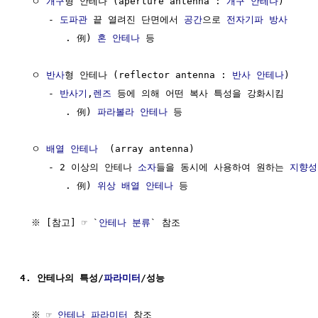
  ㅇ 
개구
형 안테나 (aperture antenna : 
개구 안테나
)

     - 
도파관
 끝 열려진 단면에서 
공간
으로 
전자기파
방사
        . 例) 
혼 안테나
 등

  ㅇ 
반사
형 안테나 (reflector antenna : 
반사 안테나
)

     - 
반사기
,
렌즈
 등에 의해 어떤 복사 특성을 강화시킴 

        . 例) 
파라볼라 안테나
 등

  ㅇ 
배열 안테나
  (array antenna)

     - 2 이상의 안테나 
소자
들을 동시에 사용하여 원하는 
지향성
        . 例) 
위상 배열 안테나
 등

  ※ [참고] ☞ `
안테나 분류
` 참조

4. 안테나의 특성/
파라미터
/성능
  ※ ☞ 
안테나 파라미터
 참조
