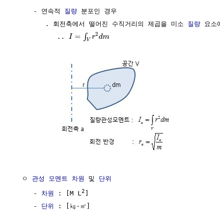
     - 연속적 
질량
 분포인 경우

        . 회전축에서 떨어진 수직거리의 제곱을 미소 
질량
 요소
2
=
∫
           .. 
I
r
d
m
V
  ㅇ 
관성
모멘트
차원
 및 
단위
2
     - 
차원
 : [M L
]

     - 
단위
 : [㎏·㎡]
