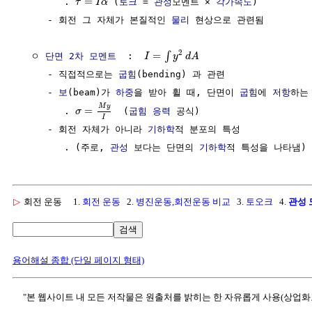
=
        . 
 (
토크
 = 
관성
모멘트 × 
각가속도
)

τ
I
α
     - 회전 그 자체가 본질적인 
물리
 현상으로 관련됨

2
=
∫
  ㅇ 
단면 2차 모멘트
  :  
I
y
d
A
     - 직접적으로는 
굽힘
(bending) 과 관련

     - 
보
(beam)가 
하중
을 받아 휠 때, 단면이 
굽힘
에 
저항
하는 
M
y
=
        . 
  (
굽힘
응력
 공식)

σ
I
     - 회전 자체가 아니라 
기하학
적 분포의 특성

        . (주로, 
관성
 보다는 단면의 
기하학
▷
회전 운동
1.
회전 운동
2.
병진운동,회전운동 비교
3.
토오크
4.
관성 
검색
용어해설 종합 (단일 페이지 형태)
"본 웹사이트 내 모든 저작물은 원출처를 밝히는 한 자유롭게 사용(상업화