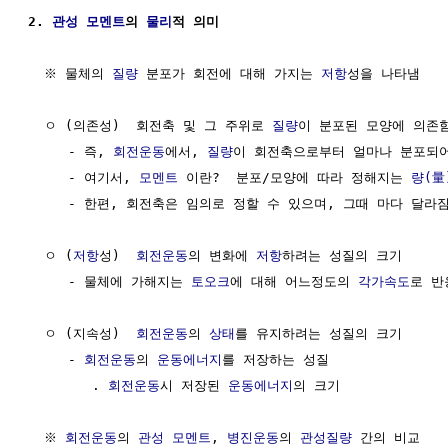
2. 
관성
모멘트
의 
물리
적 의미
  ※ 물체의 
질량
 분포가 회전에 대해 가지는 
저항
성을 나타냄

  ㅇ (의존성)  회전축 및 그 주위로 
질량
이 분포된 모양에 의존함
     - 즉, 
회전운동
에서, 
질량
이 회전축으로부터 얼마나 분포되어
     - 여기서, 
모멘트
 이란?  분포/모양에 따라 정해지는 
량(量
     - 한편, 회전축은 임의로 정할 수 있으며, 그때 마다 달라짐
  ㅇ (
저항
성)  
회전운동
의 변화에 
저항
하려는 성질의 크기

     - 물체에 가해지는 
토오크
에 대해 어느정도의 
각가속도
로 반
  ㅇ (지속성)  
회전운동
의 
상태
를 유지하려는 성질의 크기

     - 
회전운동
의 
운동에너지
를 저장하는 성질

        . 
회전운동
시 저장된 
운동에너지
의 크기

  ※ 
회전운동
의 
관성
모멘트
, 
병진운동
의 
관성질량
 간의 비교    