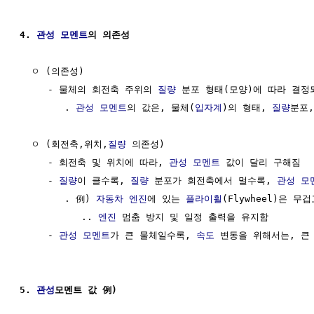
4. 
관성
모멘트
의 의존성
  ㅇ (의존성)

     - 물체의 회전축 주위의 
질량
 분포 형태(모양)에 따라 결정
        . 
관성
모멘트
의 값은, 물체(
입자계
)의 형태, 
질량
분포,
  ㅇ (회전축,위치,
질량
 의존성)

     - 회전축 및 위치에 따라, 
관성
모멘트
 값이 달리 구해짐

     - 
질량
이 클수록, 
질량
 분포가 회전축에서 멀수록, 
관성
모
        . 例) 
자동차
엔진
에 있는 
플라이휠
(Flywheel)은 무겁
           .. 
엔진
 멈춤 방지 및 일정 출력을 유지함

     - 
관성
모멘트
가 큰 물체일수록, 
속도
 변동을 위해서는, 큰
5. 
관성
모멘트 값 例)