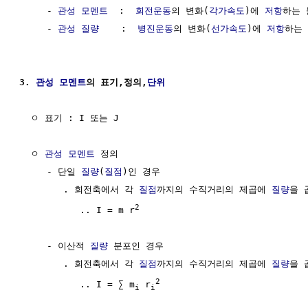
     - 
관성
모멘트
  :  
회전운동
의 변화(
각가속도
)에 
저항
하는 
     - 
관성 질량
    :  
병진운동
의 변화(
선가속도
)에 
저항
하는 
3. 
관성
모멘트
의 표기,정의,
단위
  ㅇ 표기 : I 또는 J

  ㅇ 
관성
모멘트
 정의

     - 단일 
질량
(
질점
)인 경우

        . 회전축에서 각 
질점
까지의 수직거리의 제곱에 
질량
을 
2
           .. I = m r
     - 이산적 
질량
 분포인 경우

        . 회전축에서 각 
질점
까지의 수직거리의 제곱에 
질량
을 
2
           .. I = ∑ m
 r
i
i