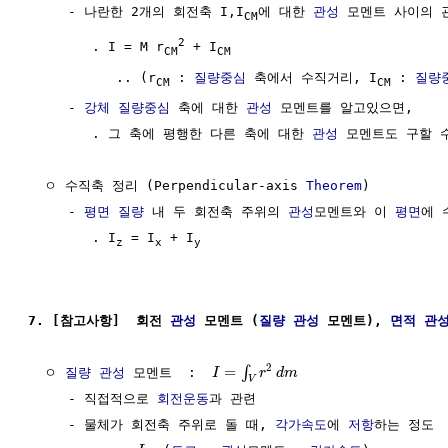
     - 나란한 2개의 회전축 I,I
에 대한 
관성
 모멘트 사이의 관
CM
2
        . I = M r
 + I
CM
CM
           .. (r
 : 
질량중심
 축에서 수직거리, I
 : 
질량
CM
CM
     - 
강체
질량중심
 축에 대한 
관성
 모멘트를 알고있으면, 

        . 그 축에 평행한 다른 축에 대한 
관성
 모멘트도 구할 수
  ㅇ 수직축 정리 (Perpendicular-axis 
Theorem
)

     - 
평면
질량
 내 두 회전축 주위의 
관성
모멘트와 이 
평면
에 
        . I
 = I
 + I
z
x
y
7. [참고사항]  회전 
관성
 모멘트 (
질량
관성
 모멘트), 
면적 관
2
=
∫
  ㅇ 
질량
관성
 모멘트  :  
I
r
d
m
V
     - 직접적으로 
회전운동
과 관련

     - 물체가 회전축 주위로 돌 때, 
각가속도
에 
저항
하는 정도
