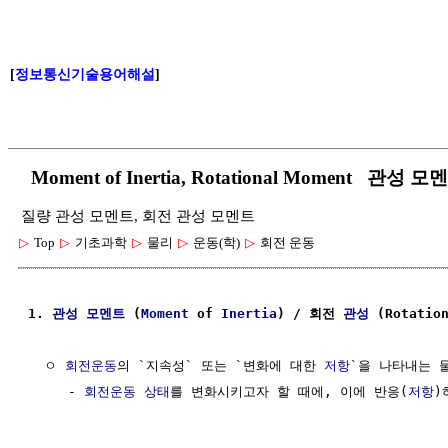
[
정보통신기술용어해설
]
Moment of Inertia, Rotational Moment 관
질량 관성 모멘트, 회전 관성 모멘트
▷
Top
▷
기초과학
▷
물리
▷
운동(학)
▷
회전 운동
1. 
관성
모멘트
 (
Moment
 of 
Inertia
) / 회전 
관성
 (Rotatio
  ㅇ 
회전운동
의 `지속성` 또는 `변화에 대한 
저항
`을 나타내는 물
     - 
회전운동
상태
를 변화시키고자 할 때에, 이에 반응(
저항
)