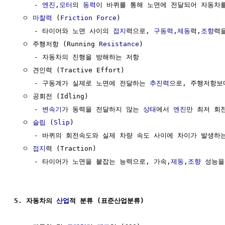
     - 
엔진
,
모터
의 
동력
이 바퀴를 통해 노면에 전달되어 자동차
  ㅇ 
마찰력
 (
Friction
Force
)

     - 타이어와 노면 사이의 
접지
력으로, 
구동력
,
제동
력,
조향
력
  ㅇ 주행저항 (Running 
Resistance
)

     - 자동차의 진행을 방해하는 저항

  ㅇ 견인력 (Tractive Effort)

     - 구동계가 실제로 노면에 전달하는 
추진력
으로, 주행저항보다
  ㅇ 공회전 (Idling)

     - 
변속기
가 동력을 전달하지 않는 
상태
에서 
엔진
만 최저 회
  ㅇ 
슬립
 (
Slip
)

     - 바퀴의 회전속도와 실제 차량 속도 사이에 차이가 발생하는
  ㅇ 
접지
력 (Traction)

     - 타이어가 노면을 붙잡는 능력으로, 가속,
제동
,
조향
 성능을
5. 자동차의 
산업
적 분류 (표준산업분류)