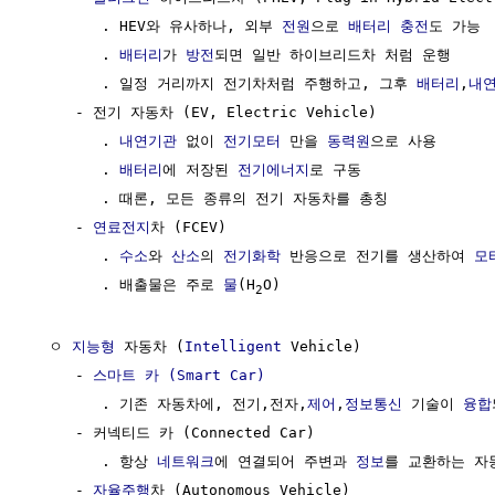
        . HEV와 유사하나, 외부 
전원
으로 
배터리
충전
도 가능

        . 
배터리
가 
방전
되면 일반 하이브리드차 처럼 운행

        . 일정 거리까지 전기차처럼 주행하고, 그후 
배터리
,
내
     - 전기 자동차 (EV, Electric Vehicle)

        . 
내연기관
 없이 
전기모터
 만을 
동력원
으로 사용

        . 
배터리
에 저장된 
전기에너지
로 구동

        . 때론, 모든 종류의 전기 자동차를 총칭

     - 
연료전지
차 (FCEV)

        . 
수소
와 
산소
의 
전기화학
 반응으로 전기를 생산하여 
모
        . 배출물은 주로 
물
(H
O)

2
  ㅇ 
지능형
 자동차 (
Intelligent
 Vehicle)

     - 
스마트 카 (Smart Car)
        . 기존 자동차에, 전기,전자,
제어
,
정보통신
 기술이 
융합
     - 커넥티드 카 (Connected Car)

        . 항상 
네트워크
에 연결되어 주변과 
정보
를 교환하는 자동
     - 
자율주행
차 (Autonomous Vehicle)
