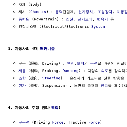
  ㅇ 차체 (Body)

  ㅇ 섀시 (
Chassis
) : 
동력
전달계, 
현가장치
, 
조향장치
, 
제동
  ㅇ 
동력원
 (Powertrain) : 
엔진
, 
전기모터
, 
변속기
 등

  ㅇ 전장시스템 (Electrical/Electronic 
System
)

3. 자동차의 4대 
매커니즘
  ㅇ 구동 (驅動, Driving) : 
엔진
,
모터
의 
동력
을 바퀴에 전달하
  ㅇ 
제동
 (制動, Braking, 
Damping
) : 차량의 
속도
를 감속하거
  ㅇ 
조향
 (操向, 
Steering
) : 운전자의 의도대로 진행 방향을 
  ㅇ 
현가
 (懸架, Suspension) : 노면의 충격과 
진동
을 흡수하
4. 자동차의 주행 원리(
역학
)
  ㅇ 
구동력
 (Driving 
Force
, Tractive 
Force
)
