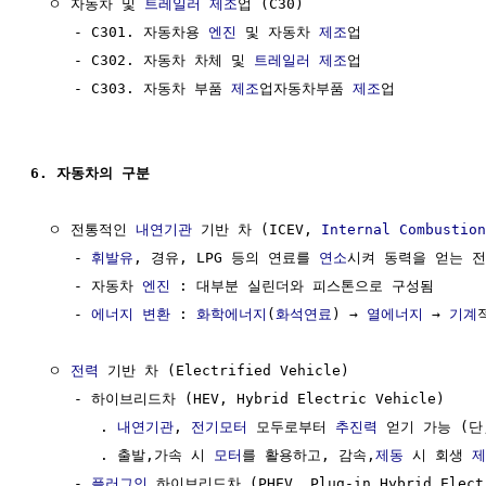
  ㅇ 자동차 및 
트레일러
제조
업 (C30)

     - C301. 자동차용 
엔진
 및 자동차 
제조
업

     - C302. 자동차 차체 및 
트레일러
제조
업

     - C303. 자동차 부품 
제조
업자동차부품 
제조
업

6. 자동차의 구분
  ㅇ 전통적인 
내연기관
 기반 차 (ICEV, 
Internal Combustion
     - 
휘발유
, 경유, LPG 등의 연료를 
연소
시켜 동력을 얻는 전
     - 자동차 
엔진
 : 대부분 실린더와 피스톤으로 구성됨

     - 
에너지 변환
 : 
화학에너지
(
화석연료
) → 
열에너지
 → 
기계
  ㅇ 
전력
 기반 차 (Electrified Vehicle)

     - 하이브리드차 (HEV, Hybrid Electric Vehicle) 

        . 
내연기관
, 
전기모터
 모두로부터 
추진력
 얻기 가능 (단
        . 출발,가속 시 
모터
를 활용하고, 감속,
제동
 시 회생 
제
     - 
플러그인
 하이브리드차 (PHEV, Plug-in Hybrid Electr