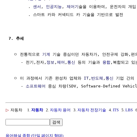
        . 
센서
, 
인공지능
, 
제어기
술을 이용하여, 운전자의 개입
        . 스마트 카와 커넥티드 카 기술을 기반으로 발전

7. 추세
  ㅇ 전통적으로 
기계
 기술 중심이던 자동차가, 안전규제 강화,편의
     - 전기,전자,
정보
,
제어
,
통신
 등의 기술과 
융합
,복합되고 있는
  ㅇ 이 과정에서 기존 완성차 업체와 
IT
,
반도체
,
통신
 기업 간의 
     - 
소프트웨어
▷
자동차
1.
자동차
2.
자동차 용어
3.
자동차 전장기술
4.
ITS
5.
LBS
6
검색
용어해설 종합 (단일 페이지 형태)