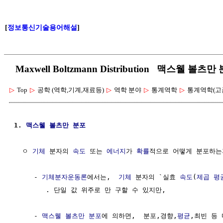
[
정보통신기술용어해설
]
Maxwell Boltzmann Distribution 맥스웰 볼
▷
Top
▷
공학 (역학,기계,재료등)
▷
역학 분야
▷
통계역학
▷
통계역학(고
1. 
맥스웰
볼츠만 분포
  ㅇ 
기체
 분자의 
속도
 또는 
에너지
가 
확률
적으로 어떻게 분포하는
     - 
기체분자운동론
에서는,  
기체
 분자의 `실효 
속도
(
제곱 평
        . 단일 값 위주로 만 구할 수 있지만,

     - 
맥스웰
볼츠만 분포
에 의하면,  분포,경향,
평균
,최빈 등 