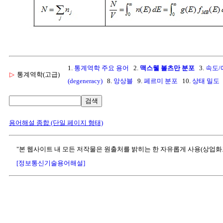
1.
통계역학 주요 용어
2.
맥스웰 볼츠만 분포
3.
속도/
▷
통계역학(고급)
(degeneracy)
8.
앙상블
9.
페르미 분포
10.
상태 밀도
검색
용어해설 종합 (단일 페이지 형태)
"본 웹사이트 내 모든 저작물은 원출처를 밝히는 한 자유롭게 사용(상업화
[정보통신기술용어해설]