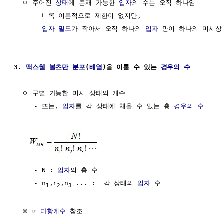
  ㅇ 주어진 
상태
에 존재 가능한 
입자
의 수는 오직 하나임

     - 비록 이론적으로 제한이 없지만,

     - 
입자
밀도
가 작아서 오직 하나의 
입자
 만이 하나의 미시상
3. 
맥스웰
볼츠만 분포
(
배열
)을 이룰 수 있는 
경우의 수
  ㅇ 구별 가능한 미시 상태의 개수

     - 또는, 
입자
를 각 상태에 채울 수 있는 총 
경우의 수
     - N : 
입자
의 총 수

     - n
,n
,n
 ... :  각 상태의 
입자
 수

1
2
3
  ※ ☞ 
다항계수
 참조
