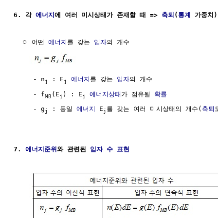
6. 각 
에너지
에 여러 미시상태가 존재할 때 => 
축퇴
(
통계
 가중치)
  ㅇ 어떤 
에너지
를 갖는 
입자
의 개수 

     - n
 : E
에너지
를 갖는 
입자
의 개수

j
j
     - f
(E
) : E
에너지상태
가 점유될 
확률
MB
j
j
     - g
 : 동일 
에너지
 E
를 갖는 여러 미시상태의 개수(
축퇴
도
j
j
7. 
에너지준위
와 관련된 
입자
수 표현
                      