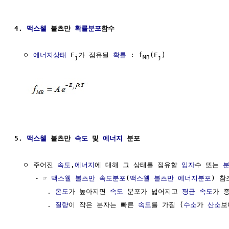
4. 
맥스웰
 볼츠만 
확률분포
함수
  ㅇ 
에너지상태
 E
가 점유될 
확률
 : f
(E
)

j
MB
j
5. 
맥스웰
 볼츠만 
속도
 및 
에너지
 분포
  ㅇ 주어진 
속도
,
에너지
에 대해 그 상태를 점유할 
입자
수 또는 
     - ☞ 
맥스웰 볼츠만 속도분포
(
맥스웰 볼츠만 에너지분포
) 참조
        . 
온도
가 높아지면 
속도
 분포가 넓어지고 
평균 속도
가 증
        . 
질량
이 작은 분자는 빠른 
속도
를 가짐 (
수소
가 
산소
보