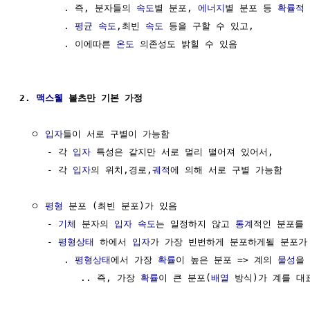
        . 즉, 분자들의 
속도
별 분포, 
에너지
별 분포 등 
확률적
        . 
평균 속도
,최빈 
속도
 등을 구할 수 있고, 

        . 이에따른 
온도
 의존성도 밝힐 수 있음

2. 
맥스웰
 볼츠만 기본 가정
  ㅇ 
입자
들이 서로 구별이 가능함

     - 각 
입자
 특성은 같지만 서로 멀리 떨어져 있어서,

     - 각 
입자
의 위치,경로,
궤적
에 의해 서로 구별 가능함

  ㅇ 
평형
 분포 (최빈 분포)가 있음

     - 
기체
 분자의 
입자
속도
는 일정하지 않고 
통계
적인 분포를 
     - 
평형상태
 하에서 
입자
가 가장 빈번하게 분포하게될 분포가 
        . 
평형상태
에서 가장 
확률
이 높은 분포 => 계의 
물성
을 
           .. 즉, 가장 
확률
이 큰 분포(
배열
 방식)가 계를 대표