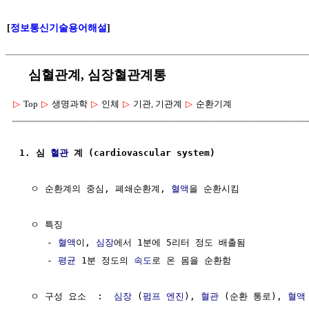
[
정보통신기술용어해설
]
심혈관계, 심장혈관계통
▷
Top
▷
생명과학
▷
인체
▷
기관, 기관계
▷
순환기계
1. 심 
혈관
 계 (cardiovascular system)
  ㅇ 순환계의 중심, 폐쇄순환계, 
혈액
을 순환시킴

  ㅇ 특징

     - 
혈액
이, 
심장
에서 1분에 5리터 정도 배출됨

     - 
평균
 1분 정도의 
속도
로 온 몸을 순환함

  ㅇ 구성 요소  :  
심장
 (
펌프
엔진
), 
혈관
 (순환 통로), 
혈액