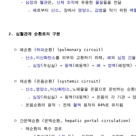
     - 
심장
과 
혈관
은, 
신체
조직
에 유용한 
물질
들을 전달

        . 
폐
로부터 
산소
, 장에서 
영양소
, 
감염
을 막기 위한 
백
2. 심혈관계 순환로의 구분
  ㅇ 폐순환 (
허파
순환) (pulmonary circuit)

     - 
산소
,
이산화탄소
를 외부와 교환하기 위해, 
폐
와 
심장
간
을
        . 
심장
(우심실) → 
동맥
(폐동맥) → 
폐
 → 
정맥
(폐정맥) 
  ㅇ 체순환 (온몸순환) (systemic circuit)

     - 
산소
,
영양소
,
이산화탄소
,노폐물을 온몸으로 운반하는 순환로
        . 
심장
(좌심실) → 동맥(대동맥) → 온몸의 각 기관 → 정
     - 온몸순환의 용적 : 전체 
혈액
 용적의 84%로 유지됨

  ㅇ 간문맥순환 (문맥순환, hepatic portal circulation)

     - 체순환의 특수 경로
