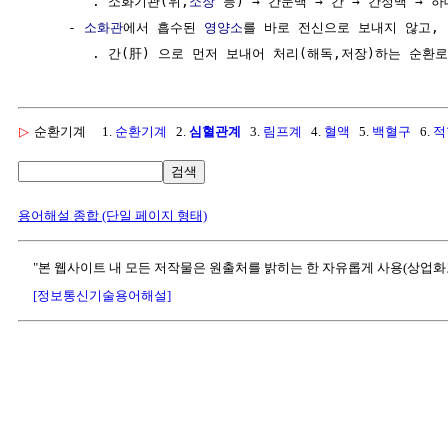
        . 소화기관(위,
소장
 등) → 간문맥 → 간 → 간정맥 → 하
     - 
소화관
에서 흡수된 
영양소
를 바로 전신으로 보내지 않고,

▷
순환기계
1.
순환기계
2.
심혈관계
3.
림프계
4.
혈액
5.
백혈구
6.
적
검색
용어해설 종합 (단일 페이지 형태)
"본 웹사이트 내 모든 저작물은 원출처를 밝히는 한 자유롭게 사용(상업화
[정보통신기술용어해설]