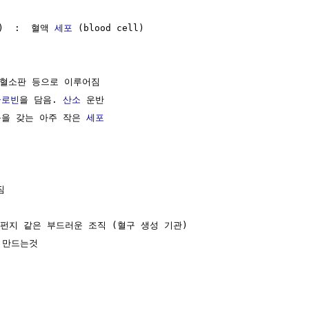
球)  :  혈액 
세포
 (blood cell)

 혈소판 등으로 이루어짐

글로빈
을 담음. 
산소
 운반

능을 갖는 아주 작은 
세포


펀지 같은 부드러운 조직 (혈구 생성 기관)

 만드는것
