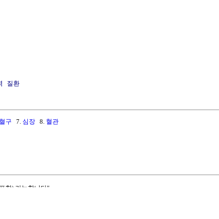
역
질환
혈구
7.
심장
8.
혈관
포함) 가능합니다"