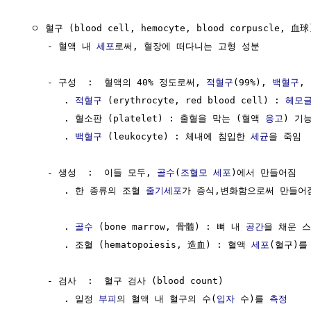
  ㅇ 혈구 (blood cell, hemocyte, blood corpuscle, 血
     - 혈액 내 
세포
로써, 혈장에 떠다니는 고형 성분

     - 구성  :  혈액의 40% 정도로써, 
적혈구
(99%), 
백혈구
,
        . 
적혈구
 (erythrocyte, red blood cell) : 
헤모
        . 혈소판 (platelet) : 출혈을 막는 (혈액 
응고
) 기
        . 
백혈구
 (leukocyte) : 체내에 침입한 
세균
을 죽임 

     - 생성  :  이들 모두, 
골수
(
조혈모 세포
)에서 만들어짐 

        . 한 종류의 조혈 
줄기세포
가 증식,변화함으로써 만들어짐
        . 
골수
 (bone marrow, 骨髓) : 뼈 내 
공간
을 채운 스
        . 조혈 (hematopoiesis, 造血) : 혈액 
세포
(혈구)를
     - 검사  :  혈구 검사 (blood count)

        . 일정 
부피
의 혈액 내 혈구의 수(
입자
 수)를 
측정