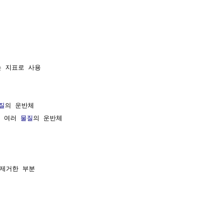
 지표로 사용

    

질
의 운반체

, 여러 
물질
의 운반체

제거한 부분


