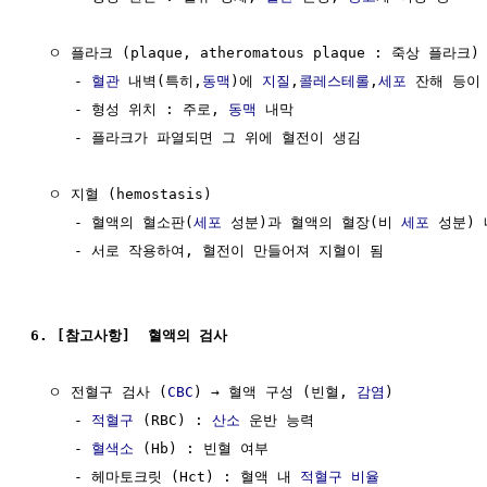
  ㅇ 플라크 (plaque, atheromatous plaque : 죽상 플라크) 
     - 
혈관
 내벽(특히,
동맥
)에 
지질
,
콜레스테롤
,
세포
 잔해 등이
     - 형성 위치 : 주로, 
동맥
 내막

     - 플라크가 파열되면 그 위에 혈전이 생김

  ㅇ 지혈 (hemostasis)

     - 혈액의 혈소판(
세포
 성분)과 혈액의 혈장(비 
세포
 성분)
     - 서로 작용하여, 혈전이 만들어져 지혈이 됨

6. [참고사항]  혈액의 검사
  ㅇ 전혈구 검사 (
CBC
) → 혈액 구성 (빈혈, 
감염
)

     - 
적혈구
 (RBC) : 
산소
 운반 능력

     - 
혈색소
 (Hb) : 빈혈 여부

     - 헤마토크릿 (Hct) : 혈액 내 
적혈구
비율