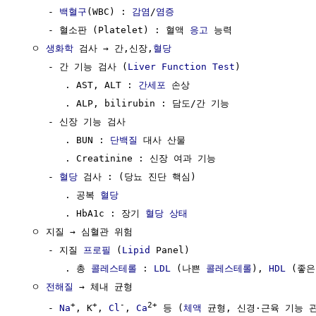
     - 
백혈구
(WBC) : 
감염
/
염증
     - 혈소판 (Platelet) : 혈액 
응고
 능력

  ㅇ 
생화학
 검사 → 간,신장,
혈당
     - 간 기능 검사 (
Liver
Function
Test
)

        . AST, ALT : 
간세포
 손상

        . ALP, bilirubin : 담도/간 기능

     - 신장 기능 검사

        . BUN : 
단백질
 대사 산물

        . Creatinine : 신장 여과 기능

     - 
혈당
 검사 : (당뇨 진단 핵심)

        . 공복 
혈당
        . HbA1c : 장기 
혈당
상태
  ㅇ 지질 → 심혈관 위험

     - 지질 
프로필
 (
Lipid
 Panel)

        . 총 
콜레스테롤
 : 
LDL
 (나쁜 
콜레스테롤
), 
HDL
 (좋은
  ㅇ 
전해질
 → 체내 균형

+
+
-
2+
     - 
Na
, K
, 
Cl
, 
Ca
 등 (
체액
 균형, 신경·근육 기능 관