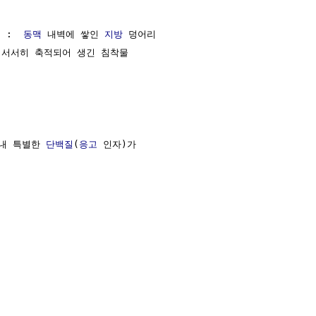
 :  
동맥
 내벽에 쌓인 
지방
 덩어리

 서서히 축적되어 생긴 침착물

 내 특별한 
단백질
(
응고
 인자)가
