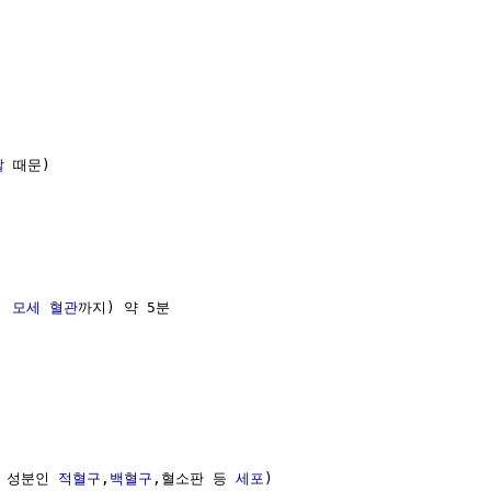
깔
 때문)

: 
모세 혈관
까지) 약 5분 

 성분인 
적혈구
,
백혈구
,혈소판 등 
세포
) 
