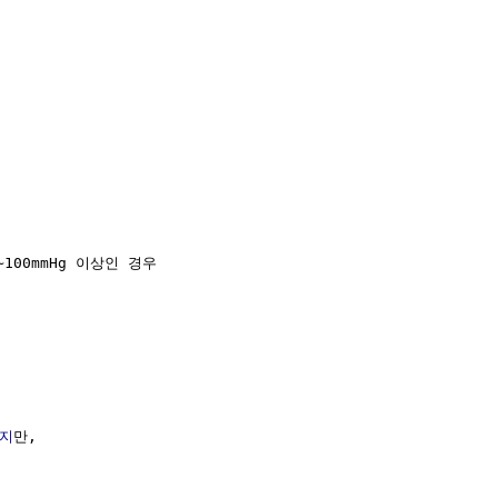
100mmHg 이상인 경우

지
만,
