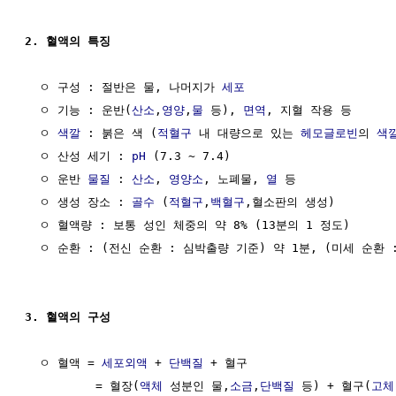
2. 혈액의 특징
  ㅇ 구성 : 절반은 물, 나머지가 
세포
  ㅇ 기능 : 운반(
산소
,
영양
,
물
 등), 
면역
, 지혈 작용 등

  ㅇ 
색깔
 : 붉은 색 (
적혈구
 내 대량으로 있는 
헤모글로빈
의 
색
  ㅇ 산성 세기 : 
pH
 (7.3 ~ 7.4)

  ㅇ 운반 
물질
 : 
산소
, 
영양소
, 노폐물, 
열
 등

  ㅇ 생성 장소 : 
골수
 (
적혈구
,
백혈구
,혈소판의 생성)

  ㅇ 혈액량 : 보통 성인 체중의 약 8% (13분의 1 정도)

  ㅇ 순환 : (전신 순환 : 심박출량 기준) 약 1분, (미세 순환 
3. 혈액의 구성
  ㅇ 혈액 = 
세포외액
 + 
단백질
 + 혈구

          = 혈장(
액체
 성분인 물,
소금
,
단백질
 등) + 혈구(
고체