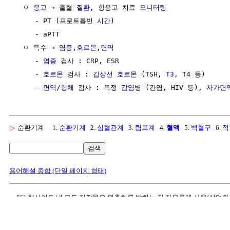
  ㅇ 
응고
 → 출혈 
질환
, 항응고 치료 
모니터링
     - PT (프로트롬빈 
시간
)

     - aPTT

  ㅇ 특수 → 
염증
,
호르몬
,
면역
     - 
염증
 검사 : CRP, ESR

     - 
호르몬
 검사 : 
갑상선 호르몬
 (TSH, 
T3
, T4 등)

     - 
면역
/
항체
 검사 : 특정 
감염
병 (간염, HIV 등), 
자가면
▷
순환기계
1.
순환기계
2.
심혈관계
3.
림프계
4.
혈액
5.
백혈구
6.
적
검색
용어해설 종합 (단일 페이지 형태)
"본 웹사이트 내 모든 저작물은 원출처를 밝히는 한 자유롭게 사용(상업화
[정보통신기술용어해설]