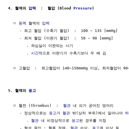
4. 혈액의 
압력
  :  혈압 (Blood 
Pressure
)
  ㅇ 
동맥
 혈액의 
압력
     - 최고 혈압 (수축기 혈압)  :  100 ~ 135 [mmHg]

     - 최저 혈압 (이완기 혈압)  :  50 ~ 90 [mmHg]

        . 좌심실이 이완되는 시기

        . 
시간
적으로 이완기가 수축기보다 두 배 김

  ㅇ 고혈압  :  최고혈압이 140∼150mmHg 이상, 최저혈압이 90~
5. 혈액의 
응고
  ㅇ 혈전 (thrombus)  :  
혈관
 내 피가 굳어진 덩어리

     - 정상적으로는 
응고
가 
혈관
 밖(상처 부위)에서 일어나야 
하
        . 
혈관
 내 비정상적으로 
응고
된 경우를 지칭

     - 형성 원인 : 혈류 정체, 
혈관
 손상, 
응고
계 이상 등
