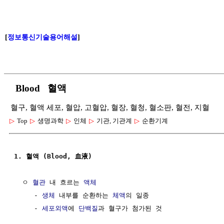
[
정보통신기술용어해설
]
Blood 혈액
혈구, 혈액 세포, 혈압, 고혈압, 혈장, 혈청, 혈소판, 혈전, 지혈
▷
Top
▷
생명과학
▷
인체
▷
기관, 기관계
▷
순환기계
1. 혈액 (Blood, 血液)
  ㅇ 
혈관
 내 흐르는 
액체
     - 
생체
 내부를 순환하는 
체액
의 일종

     - 
세포외액
에 
단백질
과 혈구가 첨가된 것
