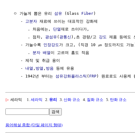
  ㅇ 가늘게 뽑은 유리 
섬유
 (Glass 
Fiber
)

     - 
고분자
 재료에 쓰이는 대표적인 강화제

        . 처음에는, 
단열
재로 쓰이다가, 

        . 점차, 
광섬유
(
광통신
),초 경량/고 
강도
 제품 등에도 
     - 가늘수록 
인장강도
가 크고, (직경 10 ㎛ 정도까지도 가능)
        . 
분자
배열
이 고르며 흠도 적음 

     - 제작 및 취급 용이

     - 
내열
,
방열
,
방음
 등에 유용

     - 1942년 부터는 
섬유강화플라스틱
(
FRP
▷
세라믹
1.
세라믹
2.
유리
3.
산화 규소
4.
질화 규소
5.
탄화 규소
검색
용어해설 종합 (단일 페이지 형태)