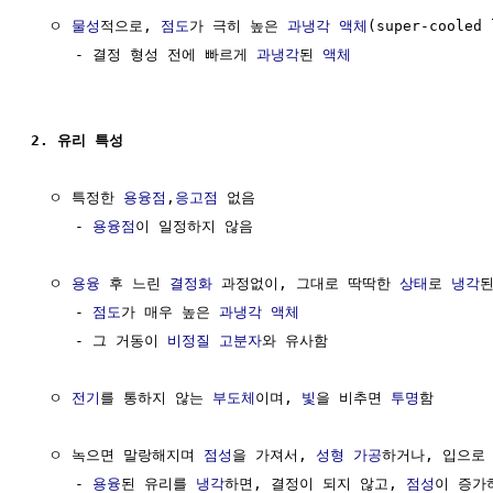
  ㅇ 
물성
적으로, 
점도
가 극히 높은 
과냉각 액체
(super-cooled 
     - 결정 형성 전에 빠르게 
과냉각
된 
액체
2. 유리 특성
  ㅇ 특정한 
용융점
,
응고점
 없음

     - 
용융점
이 일정하지 않음

  ㅇ 
용융
 후 느린 
결정화
 과정없이, 그대로 딱딱한 
상태
로 
냉각
된
     - 
점도
가 매우 높은 
과냉각 액체
     - 그 거동이 
비정질
고분자
와 유사함

  ㅇ 
전기
를 통하지 않는 
부도체
이며, 
빛
을 비추면 
투명
함

  ㅇ 녹으면 말랑해지며 
점성
을 가져서, 
성형
가공
하거나, 입으로
     - 
용융
된 유리를 
냉각
하면, 결정이 되지 않고, 
점성
이 증가