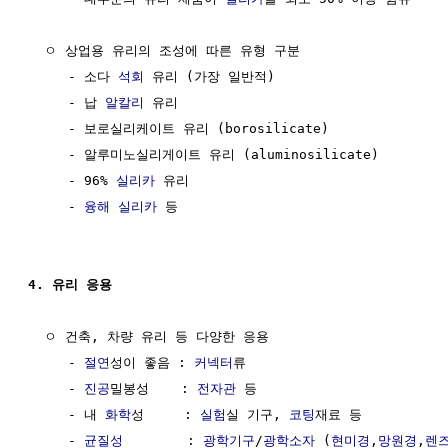
  ㅇ 상업용 유리의 조성에 따른 유형 구분

     - 소다 
석회
 유리 (가장 일반적)

     - 납 
알칼리
 유리

     - 보로실리케이트 유리 (borosilicate)

     - 알루미노실리게이트 유리 (aluminosilicate)

     - 96% 
실리카
 유리

     - 
융해
실리카
 등

4. 유리 응용
  ㅇ 건축, 차량 유리 등 다양한 응용

     - 
절연
성이 좋음 : 
커넥터
류

     - 
진공
밀봉성    : 
전자관
 등

     - 내 
화학
성     : 
실험
실 기구, 
코팅
재료 등

     - 
균질성
        : 
광학기구
/
광학소자
 (
현미경
,
망원경
,
렌