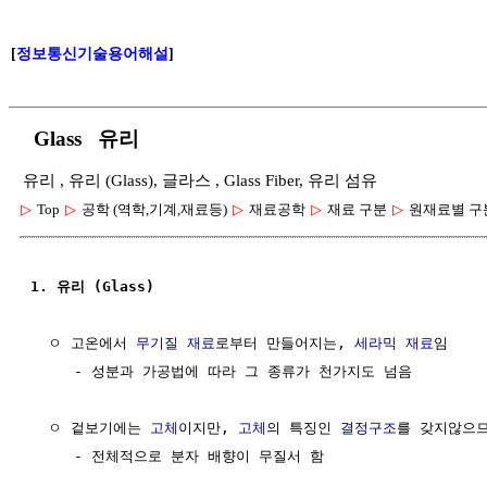
[
정보통신기술용어해설
]
Glass 유리
유리 , 유리 (Glass), 글라스 , Glass Fiber, 유리 섬유
▷
Top
▷
공학 (역학,기계,재료등)
▷
재료공학
▷
재료 구분
▷
원재료별 구
1. 유리 (Glass)
  ㅇ 고온에서 
무기질
재료
로부터 만들어지는, 
세라믹
재료
임

     - 성분과 가공법에 따라 그 종류가 천가지도 넘음

  ㅇ 겉보기에는 
고체
이지만, 
고체
의 특징인 
결정구조
를 갖지않으므
     - 전체적으로 분자 배향이 무질서 함
