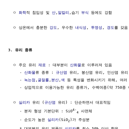
  ㅇ 
화학
적 침입성 및 
산
,
알칼리
,습기 
부식
 등에도 강함

  ㅇ 상온에서 충분한 
강도
, 우수한 
내식성
, 
투명성
, 
경도
를 갖음

3. 유리 종류
  ㅇ 주요 유리 
재료
 : 대부분이 
산화물
로 이루러져 있음

     - 
산화물
류 종류 : 
규산염
 유리, 붕산염 유리, 인산염 유리 
     - 
녹는점
,
굴절률
,
분산
,
색
 등 특성을 변화시키기 위해, 여러
     - 상업적으로 이용가능한 유리 종류가, 수백여종(약 750종 
  ㅇ 
실리카
 유리 (
규산염
 유리) : 단순하면서 대표적임

4-
     - 분자 형성 기본단위 : SiO
 사면체

4
     - 순도가 높은 
실리카
(SiO
)가 주성분

2
     * 대부분의 유리 제품이 
실리카
를 최소 50% 이상 함유
