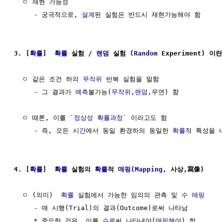
  ㅇ 재현 가능성

     - 궁극적으로, 
설계
된 실험은 반드시 재현가능해야 함

3. [
확률
]  
확률
 실험 / 
랜덤
 실험 (
Random
 Experiment) 이란
  ㅇ 같은 조건 하의 
무작위
 반복 실험을 말함

     - 그 결과가 
예측
불가능(
무작위
,
랜덤
,우연) 함

  ㅇ 때론, 이를 `
정상성
확률과정
` 이라고도 함

     - 즉, 모든 
시간
에서 동일 환경하의 동일한 
확률
적 특성을 
4. [
확률
]  
확률
 실험의 
확률
적 
매핑
(
Mapping
, 사상,寫像) 
  ㅇ (의미)  
확률
 실험에서 가능한 임의의 관측 및 
수
매핑
     - 매 시행(Trial)의 결과(Outcome)로써 나타남

     * 중요한 것은, 이를 
수
로써 나타내야(
매핑
해야) 함
