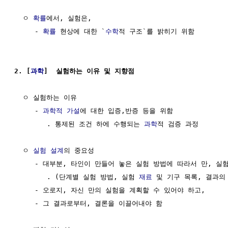
  ㅇ 
확률
에서, 실험은,

     - 
확률
 현상에 대한 `
수학
적 구조`를 밝히기 위함 

2. [
과학
]  실험하는 이유 및 지향점
  ㅇ 실험하는 이유

     - 
과학적 가설
에 대한 입증,반증 등을 위함

        . 통제된 조건 하에 수행되는 
과학
적 검증 과정

  ㅇ 
실험 설계
의 중요성

     - 대부분, 타인이 만들어 놓은 실험 방법에 따라서 만, 실험
        . (단계별 실험 방법, 실험 
재료
 및 기구 목록, 결과의 
     - 오로지, 자신 만의 실험을 계획할 수 있어야 하고,

     - 그 결과로부터, 결론을 이끌어내야 함
