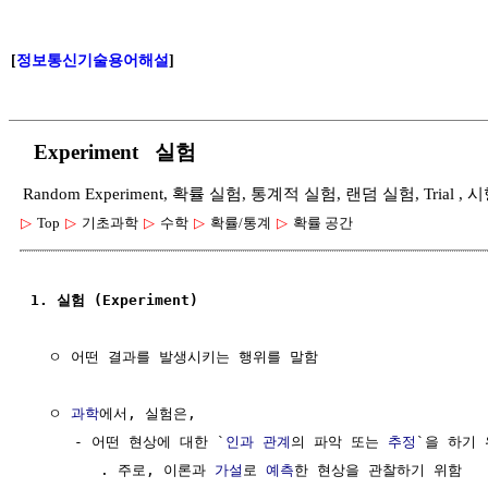
[
정보통신기술용어해설
]
Experiment 실험
Random Experiment, 확률 실험, 통계적 실험, 랜덤 실험, Trial
▷
Top
▷
기초과학
▷
수학
▷
확률/통계
▷
확률 공간
1. 실험 (Experiment)
  ㅇ 어떤 결과를 발생시키는 행위를 말함

  ㅇ 
과학
에서, 실험은,

     - 어떤 현상에 대한 `
인과 관계
의 파악 또는 
추정
`을 하기 
        . 주로, 이론과 
가설
로 
예측
한 현상을 관찰하기 위함
