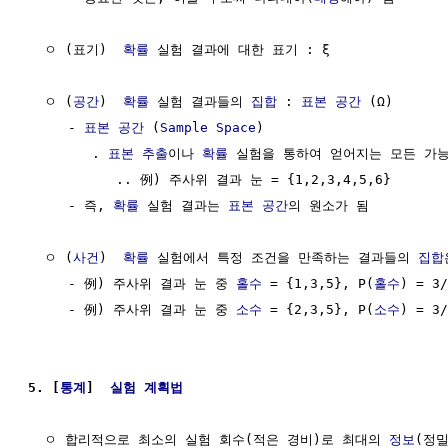
  ㅇ (표기)  
확률
 실험 결과에 대한 표기 : ξ

  ㅇ (
공간
)  
확률
 실험 결과들의 
집합
 : 
표본 공간
 (Ω)

     - 
표본 공간
 (
Sample Space
)

        . 
표본 추출
이나 
확률
 실험을 통하여 얻어지는 모든 가능
           .. 例) 주사위 결과 눈 = {1,2,3,4,5,6}

     - 즉, 
확률
 실험 결과는 
표본 공간
의 원소가 됨

  ㅇ (
사건
)  
확률
 실험에서 특정 조건을 만족하는 결과들의 
집합
     - 例) 주사위 결과 눈 중 
홀수
 = {1,3,5}, P(
홀수
) = 3/
     - 例) 주사위 결과 눈 중 
소수
 = {2,3,5}, P(
소수
) = 3/
5. [
통계
]  
실험 계획법
  ㅇ 합리적으로 최소의 실험 회수(적은 경비)로 최대의 
정보
(정밀