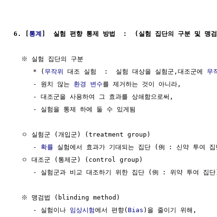
6. [
통계
]  실험 편향 통제 방법  :  (실험 집단의 구분 및 맹검
  ※ 실험 집단의 구분

     * (
무작위
 대조 실험  :  실험 대상을 실험군,대조군에 
무
     - 원치 않는 
환경 변수
를 제거하는 것이 아니라,

     - 대조군을 사용하여 그 효과를 상쇄함으로써,

     - 실험을 통제 하에 둘 수 있게됨

  ㅇ 실험군 (개입군) (treatment group)

     - 
확률
 실험에서 효과가 기대되는 집단 (例 : 신약 투여 집단
  ㅇ 대조군 (통제군) (control group)

     - 실험군과 비교 대조하기 위한 집단 (例 : 위약 투여 집단)
  ※ 맹검법 (blinding method)

     - 실험이나 
임상시험
에서 편향(
Bias
)을 줄이기 위해,
