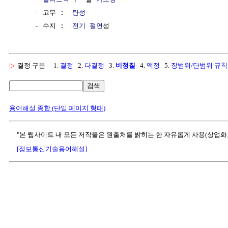
     - 고무 :  
탄성
     - 수지 :  
전기 절연
▷
결정 구분
1.
결정
2.
다결정
3.
비정질
4.
액정
5.
장범위/단범위 규칙
검색
용어해설 종합 (단일 페이지 형태)
"본 웹사이트 내 모든 저작물은 원출처를 밝히는 한 자유롭게 사용(상업화
[정보통신기술용어해설]