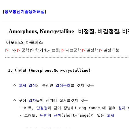
[
정보통신기술용어해설
]
Amorphous, Noncrystalline 비정질, 비결정질,
아모퍼스, 아몰퍼스
▷
Top
▷
공학 (역학,기계,재료등)
▷
재료공학
▷
결정학
▷
결정 구분
1. 비정질 (Amorphous,Non-crystalline)
  ㅇ 
고체
결정
의 특징인 
결정구조
를 갖지 않음

  ㅇ 구성 
입자
들이 장거리 질서를갖지 않음

     - 비록, 
단결정
과 같이 장범위(long-range)에 걸쳐 
원자
 
     - 그래도, 
단범위 규칙
(short-range)이 있는 
고체