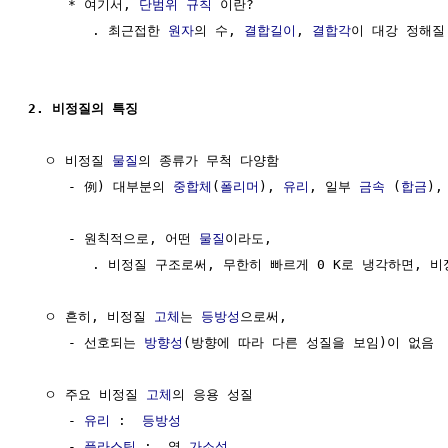
     * 여기서, 
단범위 규칙
 이란?

        . 최근접한 
원자
의 수, 
결합길이
, 
결합각
이 대강 정해질 
2. 비정질의 특징
  ㅇ 비정질 
물질
의 종류가 무척 다양함

     - 例) 대부분의 
중합체
(
폴리머
), 
유리
, 일부 
금속
 (
합금
),
     - 원칙적으로, 어떤 
물질
이라도,

        . 비정질 구조로써, 무한히 빠르게 0 K로 냉각하면, 비
  ㅇ 흔히, 비정질 
고체
는 
등방성
으로써,

     - 선호되는 
방향성
(방향에 따라 다른 성질을 보임)이 없음

  ㅇ 주요 비정질 
고체
의 응용 성질

     - 
유리
 :  
등방성
     - 
플라스틱
 :  열 
가소성