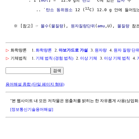
        . 1 [
mol
] = `12.0 g의 
탄소
C에 있는 
입자
 수`

12
           .. `
탄소
동위원소
 12 (
C) 12.0 g 안에 들어있
  ※ [참고] ☞ 
몰수
(
물질량
), 
원자질량단위
(
amu
,U), 
몰질량
▷
화학량론
1.
화학량론
2.
아보가드로 가설
3.
원자량
4.
원자 질량 단위 
▷
기체법칙
1.
기체 법칙 (경험 법칙)
2.
이상 기체
3.
이상 기체 법칙
4.
검색
용어해설 종합 (단일 페이지 형태)
"본 웹사이트 내 모든 저작물은 원출처를 밝히는 한 자유롭게 사용(상업화
[정보통신기술용어해설]