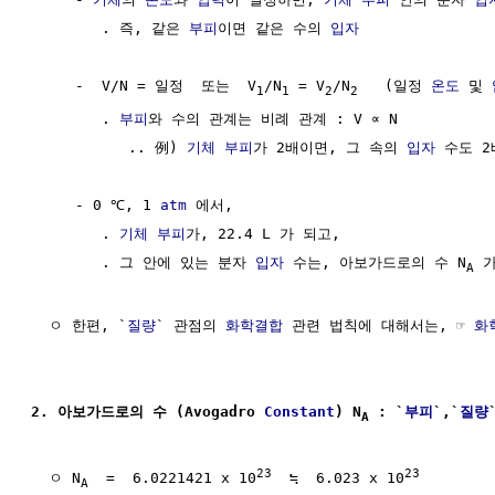
        . 즉, 같은 
부피
이면 같은 수의 
입자
     -  V/N = 일정  또는  V
/N
 = V
/N
   (일정 
온도
 및 
1
1
2
2
        . 
부피
와 수의 관계는 비례 관계 : V ∝ N

           .. 例) 
기체
부피
가 2배이면, 그 속의 
입자
 수도 2
     - 0 ℃, 1 
atm
 에서,

        . 
기체
부피
가, 22.4 L 가 되고,

        . 그 안에 있는 분자 
입자
 수는, 아보가드로의 수 N
 가
A
  ㅇ 한편, `
질량
` 관점의 
화학결합
 관련 법칙에 대해서는, ☞ 
화
2. 아보가드로의 수 (Avogadro 
Constant
) N
 : `
부피
`,`
질량
A
23
23
  ㅇ N
  =  6.0221421 x 10
  ≒  6.023 x 10
A