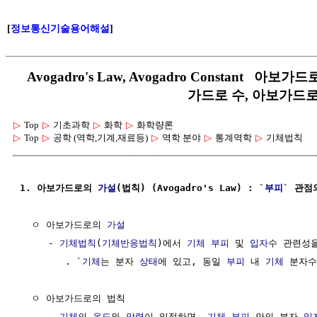
[
정보통신기술용어해설
]
Avogadro's Law, Avogadro Constant 
가드로 수, 아보가드
▷
Top
▷
기초과학
▷
화학
▷
화학량론
▷
Top
▷
공학 (역학,기계,재료등)
▷
역학 분야
▷
통계역학
▷
기체법칙
1. 아보가드로의 
가설
(법칙) (Avogadro's Law) : `
부피
` 관점
  ㅇ 아보가드로의 
가설
     - 
기체법칙
(
기체반응법칙
)에서 
기체
부피
 및 
입자
수 관련성을
        . `
기체
는 분자 
상태
에 있고, 동일 
부피
 내 
기체
 분자수
  ㅇ 아보가드로의 법칙

     - 
기체
의 
온도
와 
압력
이 일정하면, 
기체
부피
 안의 분자 
입