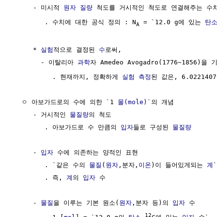
     - 미시적 
원자 질량
 척도를 거시적인 척도로 연결해주는 수치
        . 수치에 대한 공식 정의 : N
 = `12.0 g에 있는 
탄
A
     * 
실험
적으로 결정된 
수
로써, 

       - 이탈리아 
과학
자 Amedeo Avogadro(1776~1856)을
          . 현재까지, 정확하게 
실험
측정
된 값은, 6.0221407
  ㅇ 아보가드로의 수에 의한 `1 
몰(mole)
`의 개념

     - 거시적인 
물질량
의 척도

        . 아보가드로 수 만큼의 
입자
들로 구성된 
물질량
     - 
입자
 수에 의존하는 양적인 표현

        . `같은 수의 
물질
(
원자
,분자,
이온
)이 들어있게되는 
계
        . 즉, 
계
의 
입자
 수

     - 
물질
을 이루는 기본 원소(
원자
,분자 등)의 
입자
 수

12