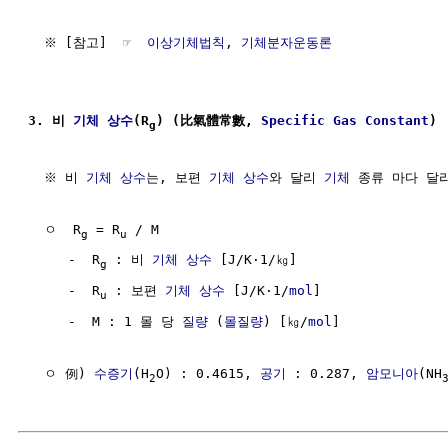
  ※ [참고]  ☞  
이상기체법칙
, 
기체분자운동론
3. 비 
기체
상수
(R
) (比氣體常數, 
Specific
Gas
Constant
)
g
  ※ 비 
기체
상수
는, 보편 
기체
상수
와 달리 
기체
 종류 마다 달
  ㅇ  R
 = R
 / M

g
u
     -  R
 : 비 
기체
상수
 [J/K·1/㎏]

g
     -  R
 : 보편 
기체
상수
 [J/K·1/
mol
]

u
     -  M : 1 몰 당 
질량
 (
몰질량
) [㎏/
mol
]

  ㅇ 例) 
수증기
(H
O) : 0.4615, 
공기
 : 0.287, 
암모니아
(NH
2