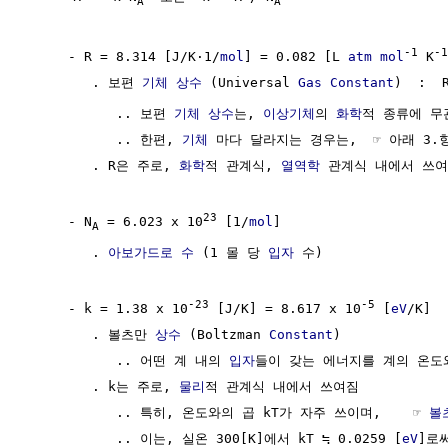
A
A
-1
-1
     - R = 8.314 [J/K·1/
mol
] = 0.082 [L 
atm
mol
 K
        . 보편 
기체
상수
 (Universal 
Gas
Constant
)  :  
           .. 보편 
기체
상수
는, 
이상기체
의 
화학
적 종류에 무관
           .. 한편, 
기체
 마다 달라지는 경우는,  ☞ 아래 3.항
        . R은 주로, 
화학
적 관계식, 
열역학
 관계식 내에서 쓰여
23
     - N
 = 6.023 x 10
 [1/
mol
] 

A
        . 
아보가드로 수
 (1 몰 당 
입자
 수)

-23
-5
     - k = 1.38 x 10
 [J/K] = 8.617 x 10
 [
eV
/K] 

        . 볼츠만 
상수
 (Boltzman 
Constant
)

           .. 어떤 계 내의 
입자
들이 갖는 에너지를 계의 온도
        . k는 주로, 
물리
적 관계식 내에서 쓰여짐

           .. 특히, 온도와의 곱 kT가 자주 쓰이며,    ☞ 
볼
           .. 이는, 실온 300[K]에서 kT ≒ 0.0259 [
eV
]로써