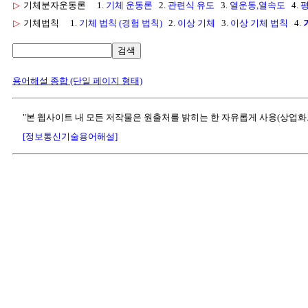
▷
기체분자운동론
1.
기체 운동론
2.
관련식 유도
3.
열운동,열속도
4.
▷
기체법칙
1.
기체 법칙 (경험 법칙)
2.
이상 기체
3.
이상 기체 법칙
4.
검색
용어해설 종합 (단일 페이지 형태)
"본 웹사이트 내 모든 저작물은 원출처를 밝히는 한 자유롭게 사용(상업화
[정보통신기술용어해설]