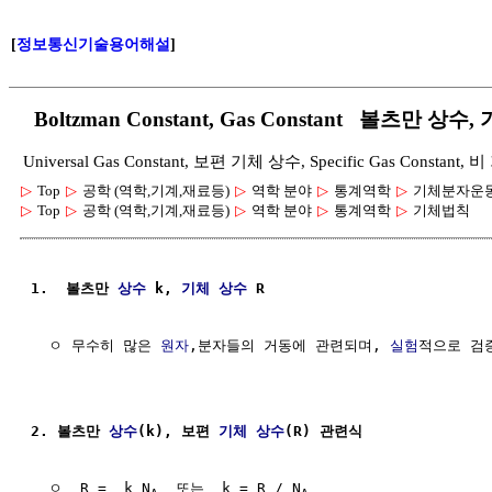
[
정보통신기술용어해설
]
Boltzman Constant, Gas Constant 볼츠만 상수
Universal Gas Constant, 보편 기체 상수, Specific Gas Constant
▷
Top
▷
공학 (역학,기계,재료등)
▷
역학 분야
▷
통계역학
▷
기체분자운
▷
Top
▷
공학 (역학,기계,재료등)
▷
역학 분야
▷
통계역학
▷
기체법칙
1.  볼츠만 
상수
 k, 
기체
상수
 R
  ㅇ 무수히 많은 
원자
,분자들의 거동에 관련되며, 
실험
적으로 검
2. 볼츠만 
상수
(k), 보편 
기체
상수
(R) 관련식
  ㅇ  R =  k N
  또는  k = R / N