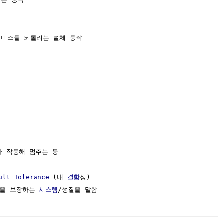
서비스를 되돌리는 절체 동작

가 작동해 멈추는 등

ult
Tolerance
 (내 
결함
성)

을 보장하는 
시스템