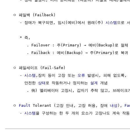
  ㅇ 페일백 (Failback)

     - 장애가 복구되면, 임시(예비)에서 원래(주) 
시스템
으로 
     * 즉,

        . Failover : 주(Primary) → 예비(Backup)로 절체

        . Failback : 예비(Backup) → 주(Primary)로 복귀

  ㅇ 페일세이프 (Fail-Safe)

     - 
시스템
,장치 등이 고장 또는 
오류
 발생시, 피해 없도록, 

       안전한 
상태
로 작동하거나 정지하는 
설계
 개념 

        . 例) 엘리베이터 고장시, 갑자기 추락 않고, 브레이크
  ㅇ 
Fault
 Tolerant (고장 인내, 고장 허용, 장애 
내성
), 
Fa
     - 
시스템
을 구성하는 한 두 개의 요소가 고장나도 계속 작동