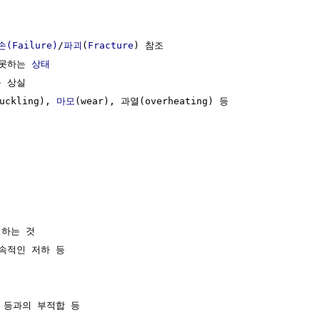
손(Failure)
/
파괴
(
Fracture
) 참조

못하는 
상태
 상실

uckling), 
마모
(wear), 과열(overheating) 등

하는 것

속적인 저하 등

 등과의 부적합 등
