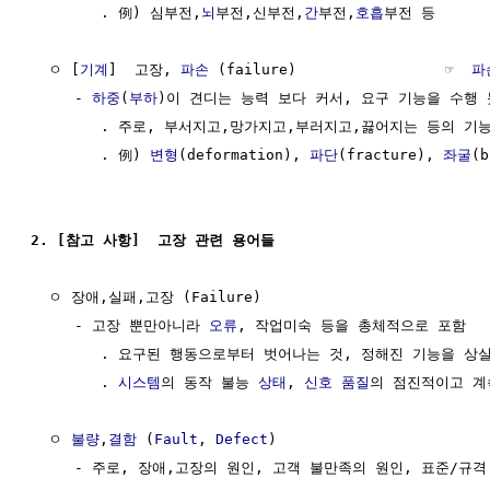
        . 例) 심부전,
뇌
부전,신부전,
간
부전,
호흡
부전 등

  ㅇ [
기계
]  고장, 
파손
 (failure)                 ☞  
파
     - 
하중
(
부하
)이 견디는 능력 보다 커서, 요구 기능을 수행 
        . 주로, 부서지고,망가지고,부러지고,끓어지는 등의 기능
        . 例) 
변형
(deformation), 
파단
(fracture), 
좌굴
(b
2. [참고 사항]  고장 관련 용어들
  ㅇ 장애,실패,고장 (Failure)

     - 고장 뿐만아니라 
오류
, 작업미숙 등을 총체적으로 포함

        . 요구된 행동으로부터 벗어나는 것, 정해진 기능을 상실
        . 
시스템
의 동작 불능 
상태
, 
신호
품질
의 점진적이고 계
  ㅇ 
불량
,
결함
 (
Fault
, 
Defect
)

     - 주로, 장애,고장의 원인, 고객 불만족의 원인, 표준/규격