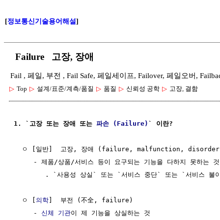
[
정보통신기술용어해설
]
Failure 고장, 장애
Fail , 페일, 부전 , Fail Safe, 페일세이프, Failover, 페일오버, 
▷
Top
▷
설계/표준/계측/품질
▷
품질
▷
신뢰성 공학
▷
고장, 결함
1. `고장 또는 장애 또는 
파손 (Failure)
` 이란?
  ㅇ [일반]  고장, 장애 (failure, malfunction, disorder)
     - 제품/상품/서비스 등이 요구되는 기능을 다하지 못하는 것 
        . `사용성 상실` 또는 `서비스 중단` 또는 `서비스 불이
  ㅇ [
의학
]  부전 (不全, failure)

     - 
신체
기관
이 제 기능을 상실하는 것
