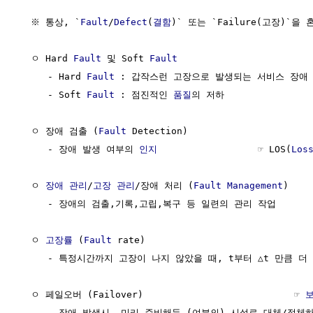
  ※ 통상, `
Fault
/
Defect
(
결함
)` 또는 `Failure(고장)`을
  ㅇ Hard 
Fault
 및 Soft 
Fault
     - Hard 
Fault
 : 갑작스런 고장으로 발생되는 서비스 장애

     - Soft 
Fault
 : 점진적인 
품질
의 저하

  ㅇ 장애 검출 (
Fault
 Detection)

     - 장애 발생 여부의 
인지
                  ☞ LOS(
Los
  ㅇ 
장애 관리
/
고장 관리
/장애 처리 (
Fault Management
)    
     - 장애의 검출,기록,고립,복구 등 일련의 관리 작업

  ㅇ 
고장률
 (
Fault
 rate)                              
     - 특정시간까지 고장이 나지 않았을 때, t부터 △t 만큼 더
  ㅇ 페일오버 (Failover)                           ☞ 
     - 장애 발생시, 미리 준비해둔 (여분의) 시설로 대체/절체하