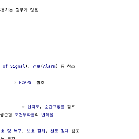
 혼용하는 경우가 많음

s of Signal
), 
경보
(
Alarm
) 등 참조

      ☞ 
FCAPS
  참조

         ☞ 
신뢰도
, 
순간고장률
 참조

 생존할 
조건부확률
의 
변화율
보호 및 복구
, 
보호 절체
, 
선로 절체
 참조

는 동작
