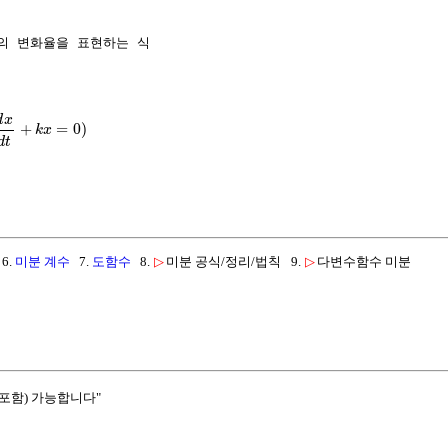
의 변화율을 표현하는 식 

d
x
+
=
0
)
k
x
d
t
6.
미분 계수
7.
도함수
8.
▷
미분 공식/정리/법칙
9.
▷
다변수함수 미분
포함) 가능합니다"