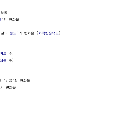
화율

도
`의 변화율

물
질의 
농도
`의 변화율 (
화학반응속도
)

비트
 수)

심볼
 수)

한 `비용`의 변화율

`의 변화율
