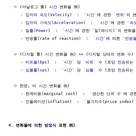
  ㅇ (아날로그 量) 
시간
 변화율 例)

     - 
입자
의 
속도
(
Velocity
)  :  `
시간
`에 관한 `
변위
`의 변
     - 
입자
의 
가속도
(
Acceleration
)  :  `
시간
`에 관한 `
속
     - 
일률
(
Power
)  :  `
시간
`에 관한 `일(
에너지
)`의 변화율

     - 반응률(rate of reaction)  :  `
시간
`에 따른 `
반응
  ㅇ (디지털 量) 
시간
 변화율 例) => (디지털 
상태
의 변화 수)

     - 
비트율
(
bps
)  :  `
시간
` 당 `
비트
` 수 (초당 
전송
되는 
     - 
심볼률
(
sps
)  :  `
시간
` 당 `
심볼
` 수 (초당 
전송
되는 
  ㅇ 한편, 비 
시간
 변화율 例)

     - 한계비용(marginal cost)  :  `생산한 
단위
 수`에 관
     - 인플레이션(inflation)  :  `물가지수(price index)
4. 변화율에 의한 
방정식
 표현 例)  