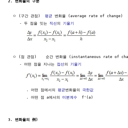
2. 변화율의 구분
  ㅇ (구간 관점)  
평균
 변화율 (average rate of change)

     - 두 점을 잇는 
직선
의 
기울기
  ㅇ (점 관점)    순간 변화율 (instantaneous rate of chan
     - 어떤 점을 지나는 
접선
의 
기울기
        . 어떤 점에서의 
평균
변화율의 
극한값
        . 어떤 점 a에서의 
미분계수
  f'(a)

3. 변화율의 例)