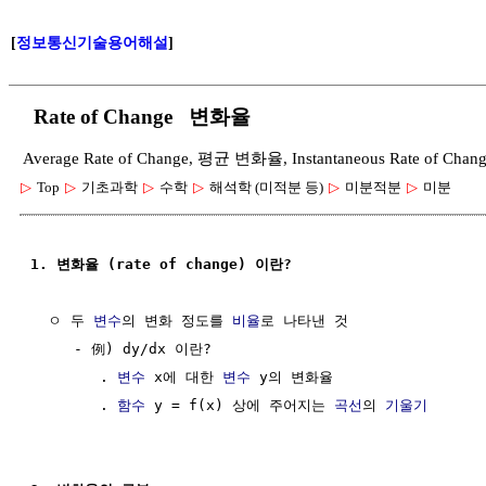
[
정보통신기술용어해설
]
Rate of Change 변화율
Average Rate of Change, 평균 변화율, Instantaneous Rate o
▷
Top
▷
기초과학
▷
수학
▷
해석학 (미적분 등)
▷
미분적분
▷
미분
1. 변화율 (rate of change) 이란?
  ㅇ 두 
변수
의 변화 정도를 
비율
로 나타낸 것

     - 例) dy/dx 이란?

        . 
변수
 x에 대한 
변수
 y의 변화율

        . 
함수
 y = f(x) 상에 주어지는 
곡선
의 
기울기