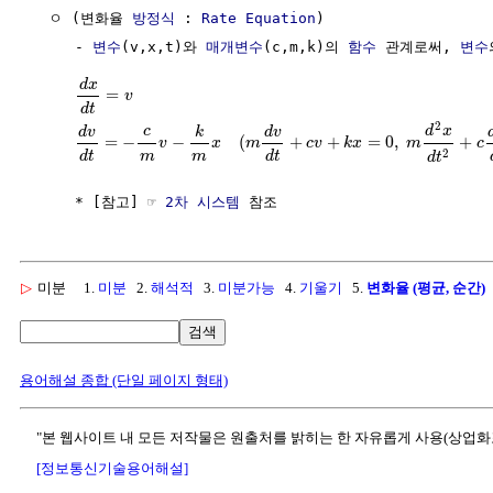
  ㅇ (변화율 
방정식
 : 
Rate
Equation
)

     - 
변수
(v,x,t)와 
매개변수
(c,m,k)의 
함수
 관계로써, 
변수
d
x
=
v
d
t
2
d
x
c
d
v
k
d
v
=
−
−
(
+
+
=
0
,
+
v
x
m
c
v
k
x
m
c
2
m
m
d
t
d
t
d
t
     * [참고] ☞ 
2차 시스템
▷
미분
1.
미분
2.
해석적
3.
미분가능
4.
기울기
5.
변화율 (평균, 순간)
검색
용어해설 종합 (단일 페이지 형태)
"본 웹사이트 내 모든 저작물은 원출처를 밝히는 한 자유롭게 사용(상업화
[정보통신기술용어해설]