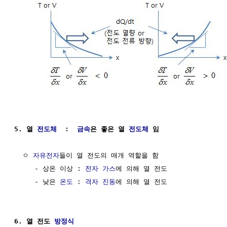
5. 열 
전도체
  :  
금속
은 좋은 열 
전도체
 임
  ㅇ 
자유전자
들이 열 전도의 매개 역할을 함   

     - 상온 이상 : 
전자
가스
에 의해 열 전도

     - 낮은 
온도
 : 
격자
진동
에 의해 열 전도

6. 열 전도 
방정식