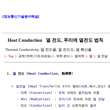
[
정보통신기술용어해설
]
Heat Conduction 열 전도, 푸리에 열전도 법칙
Thermal Conductivity, 열 전도율, 열 전도도, 열 확산율
▷
Top
▷
공학 (역학,기계,재료등)
▷
역학 분야
▷
열역학
▷
열
▷
열 전달
1. 
열
 전도 (
Heat
Conduction
, 熱傳導)
  ㅇ 
열전달
 (
Heat Transfer
)의 3가지 형태(
대류
,복사,전도) 중
     - 
대류
 (
Convection
) : 
유체
 자체의 움직임에 의함

     - 
복사 (Radiation)
  : 
전자기파
 전파에 의한 
열 전달
     - 전도 (
Conduction
) : 
입자
 간 상호작용의 결과
