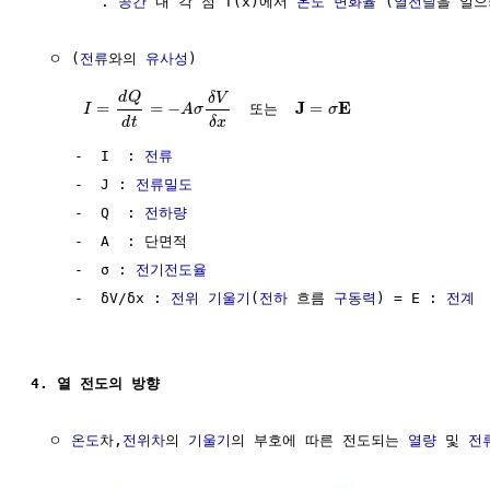
        . 
공간
 내 각 점 T(x)에서 
온도
변화율
 (
열전달
을 일으
  ㅇ (
전류
와의 
유사성
)                                 
d
Q
δ
V
J
E
=
=
−
=
  또는  
I
A
σ
σ
d
t
δ
x
     -  I  : 
전류
                                     
     -  J : 
전류밀도
                                  
     -  Q  : 
전하량
                                   
     -  A  : 단면적                                   
     -  σ : 
전기전도율
                                 
     -  δV/δx : 
전위
기울기
(
전하
 흐름 
구동력
) = E : 
전계
  
4. 열 전도의 방향
  ㅇ 
온도
차,
전위차
의 
기울기
의 부호에 따른 전도되는 
열량
 및 
전