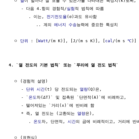
  ㅇ 
열
이 얼마나 잘 흐를 수 있는가를 나타내는 특성치(k)로써, 

     - 다음 4.항의 경험적/
실험
적 법칙에 따름

        . 이는, 
전기전도율
(σ)과도 유사함

           .. 계의 
에너지 수송
능력에 중요한 특성치

  ㅇ 
단위
 : [
Watt
/(m K)], [J/(m s K)], [
cal
/(m s 
℃
)]

4. `열 전도의 기본 법칙` 또는 `푸리에 열 전도 법칙`
  ㅇ (경험적 설명)

     - 
단위
시간
(t) 당 전도되는 
열량
(Q)은, 

     - `
온도
차(ΔT)` 및 접촉된 `단면적(A)`에 비례하고,

     - 떨어져있는 `거리(x)`에 반비례 함

     * 즉, 열 전도는 (교환되는 
열량
은), 

        . 
온도
차, 단면적, 
시간
의 곱에 비례적이고, 거리에 반비
  ㅇ (표현식)
