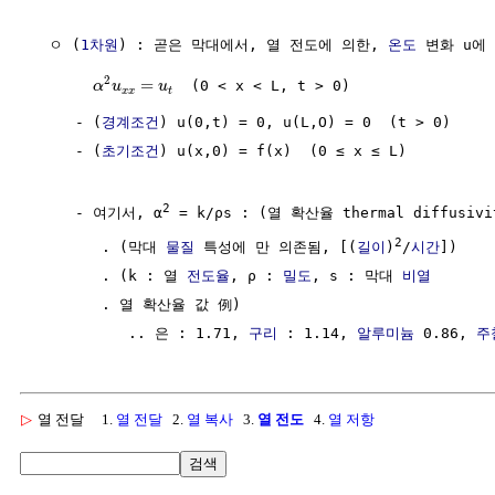
  ㅇ (
1차원
) : 곧은 막대에서, 열 전도에 의한, 
온도
 변화 u에
2
=
  (0 < x < L, t > 0)

α
u
u
x
x
t
     - (
경계조건
) u(0,t) = 0, u(L,O) = 0  (t > 0)

     - (
초기조건
) u(x,0) = f(x)  (0 ≤ x ≤ L)

2
     - 여기서, α
 = k/ρs : (열 확산율 thermal diffusivit
2
        . (막대 
물질
 특성에 만 의존됨, [(
길이
)
/
시간
])

        . (k : 열 
전도율
, ρ : 
밀도
, s : 막대 
비열
        . 열 확산율 값 例) 

           .. 은 : 1.71, 
구리
 : 1.14, 
알루미늄
 0.86, 
주
▷
열 전달
1.
열 전달
2.
열 복사
3.
열 전도
4.
열 저항
검색