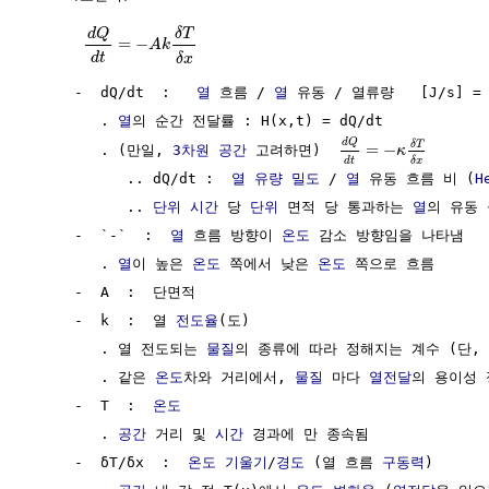
d
Q
δ
T
=
−
A
k
d
t
δ
x
     -  dQ/dt  :   
열
 흐름 / 
열
 유동 / 열류량   [J/s] = 
        . 
열
의 순간 전달률 : H(x,t) = dQ/dt

d
Q
δ
T
=
−
        . (만일, 
3차원
공간
 고려하면)  
κ
d
t
δ
x
           .. dQ/dt :  
열
유량 밀도
 / 
열
 유동 흐름 비 (
H
           .. 
단위
시간
 당 
단위
 면적 당 통과하는 
열
의 유동 
     -  `-`  :  
열
 흐름 방향이 
온도
 감소 방향임을 나타냄 

        . 
열
이 높은 
온도
 쪽에서 낮은 
온도
 쪽으로 흐름

     -  A  :  단면적                                  
     -  k  :  열 
전도율
(도)                           
        . 열 전도되는 
물질
의 종류에 따라 정해지는 계수 (단, 
        . 같은 
온도
차와 거리에서, 
물질
 마다 
열전달
의 용이성 
     -  T  :  
온도
                                    
        . 
공간
 거리 및 
시간
 경과에 만 종속됨

     -  δT/δx  :  
온도
기울기
/
경도
 (열 흐름 
구동력
)      