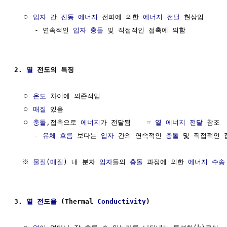
  ㅇ 
입자
 간 
진동
에너지
 전파에 의한 
에너지 전달
 현상임

     - 연속적인 
입자
충돌
 및 직접적인 접촉에 의함

2. 
열
 전도의 특징
  ㅇ 
온도
 차이에 의존적임 

  ㅇ 
매질
 있음

  ㅇ 
충돌
,접촉으로 
에너지
가 전달됨    ☞ 
열 에너지 전달
 참조

     - 
유체 흐름
 보다는 
입자
 간의 연속적인 
충돌
 및 직접적인 
  ※ 
물질
(
매질
) 내 분자 
입자
들의 
충돌
 과정에 의한 
에너지 수송
3. 
열
전도율
 (Thermal 
Conductivity
) 