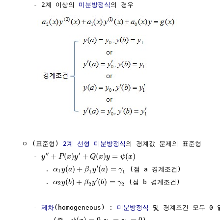
     - 2계 이상의 
미분방정식
의 경우

  ㅇ (표준형) 
2계 선형 미분방정식
의 경계값 문제의 표준형

′′
′
+
(
)
+
(
)
=
(
)
     - 
y
P
x
y
Q
x
y
ψ
x
′
(
)
+
(
)
=
        . 
 (점 a 경계조건)

α
y
a
β
y
a
γ
1
1
1
′
(
)
+
(
)
=
        . 
 (점 b 경계조건)

α
y
b
β
y
b
γ
2
2
2
     - 
제차
(homogeneous) : 
미분방정식
 및 경계조건 모두 0 일