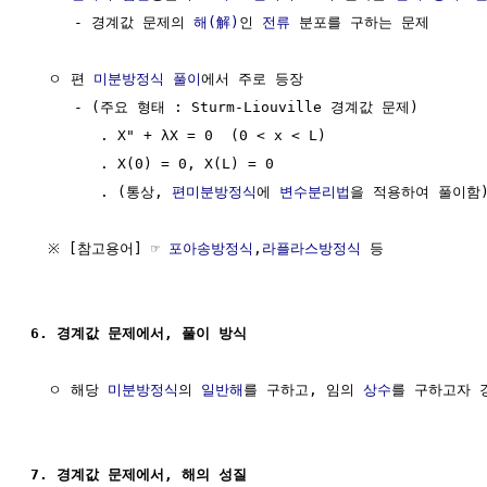
     - 경계값 문제의 
해(解)
인 
전류
 분포를 구하는 문제

  ㅇ 편 
미분방정식 풀이
에서 주로 등장

     - (주요 형태 : Sturm-Liouville 경계값 문제)

        . X" + λX = 0  (0 < x < L)

        . X(0) = 0, X(L) = 0

        . (통상, 
편미분방정식
에 
변수분리법
을 적용하여 풀이함)
  ※ [참고용어] ☞ 
포아송방정식
,
라플라스방정식
 등

6. 경계값 문제에서, 풀이 방식
  ㅇ 해당 
미분방정식
의 
일반해
를 구하고, 임의 
상수
를 구하고자 
7. 경계값 문제에서, 해의 성질