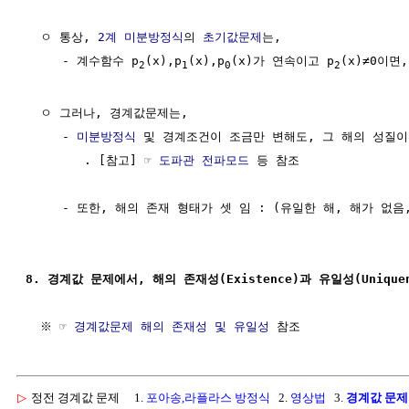
  ㅇ 통상, 
2계 미분방정식
의 
초기값문제
는,

     - 계수함수 p
(x),p
(x),p
(x)가 연속이고 p
(x)≠0이면
2
1
0
2
  ㅇ 그러나, 경계값문제는,

     - 
미분방정식
 및 경계조건이 조금만 변해도, 그 해의 성질이 
        . [참고] ☞ 
도파관 전파모드
 등 참조

     - 또한, 해의 존재 형태가 셋 임 : (유일한 해, 해가 없음,
8. 경계값 문제에서, 해의 존재성(Existence)과 유일성(Uniquen
  ※ ☞ 
경계값문제 해의 존재성 및 유일성
▷
정전 경계값 문제
1.
포아송,라플라스 방정식
2.
영상법
3.
경계값 문제