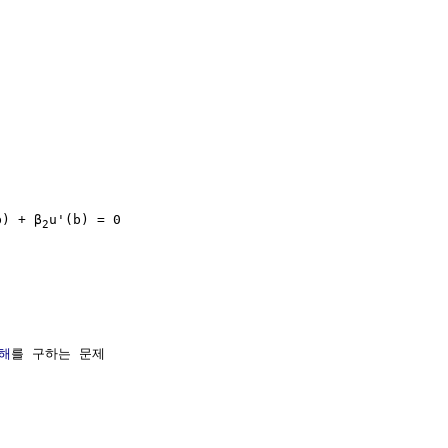
b) + β
u'(b) = 0 

2
해
를 구하는 문제
