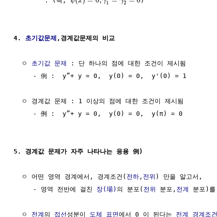
(
)
=
0
,
=
=
0
        . (즉, 
)

ψ
x
γ
γ
1
2
4. 
초기값문제
,경계값문제의 비교
  ㅇ 
초기값 문제
 : 단 하나의 점에 대한 조건이 제시됨

     - 例 :  y”+ y = 0,  y(0) = 0,  y'(0) = 1

  ㅇ 경계값 문제 : 1 이상의 점에 대한 조건이 제시됨

     - 例 :  y”+ y = 0,  y(0) = 0,  y(π) = 0

5. 경계값 문제가 자주 나타나는 응용 例)
  ㅇ 어떤 영역 경계에서, 경계조건(
전하
,
전위
) 만을 알고서,

     - 영역 전반에 걸친 
장(場)
의 분포(
전위
 분포,
전계
 분포)를
  ㅇ 
전계
의 
접선
성분이 
도체
표면
에서 0 이 된다는 
전계 경계조