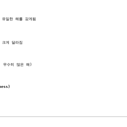
, 유일한 해를 갖게됨

크게 달라짐 

 무수히 많은 해) 

ess)