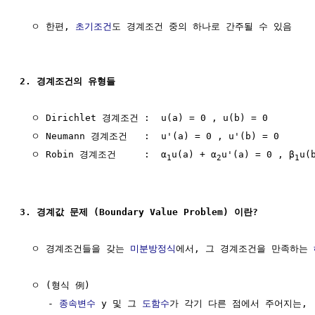
  ㅇ 한편, 
초기조건
도 경계조건 중의 하나로 간주될 수 있음

2. 경계조건의 유형들
  ㅇ Dirichlet 경계조건 :  u(a) = 0 , u(b) = 0 

  ㅇ Neumann 경계조건   :  u'(a) = 0 , u'(b) = 0 

  ㅇ Robin 경계조건     :  α
u(a) + α
u'(a) = 0 , β
u(
1
2
1
3. 경계값 문제 (Boundary Value Problem) 이란?
  ㅇ 경계조건들을 갖는 
미분방정식
에서, 그 경계조건을 만족하는 
  ㅇ (형식 例) 

     - 
종속변수
 y 및 그 
도함수
가 각기 다른 점에서 주어지는,
