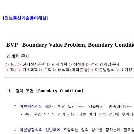
[
정보통신기술용어해설
]
BVP Boundary Value Problem, Boundary Co
경계치 문제
▷
Top
▷
전기전자공학
▷
전자기학
▷
정전계
▷
정전 경계값 문제
▷
Top
▷
기초과학
▷
수학
▷
해석학 (미적분 등)
▷
미분방정식
▷
초기값
1. 경계 조건 (Boundary Condition)
  ㅇ 
미분방정식의 해
가, 어떤 일정 구간 양끝에서, 만족해야하는 
     - 즉, 구간 영역의 경계(각기 다른 여러 개의 점)에 부과되
  ㅇ 
미분방정식
의 
일반해
에 포함되는 임의 
상수
를 정하는데 필요함