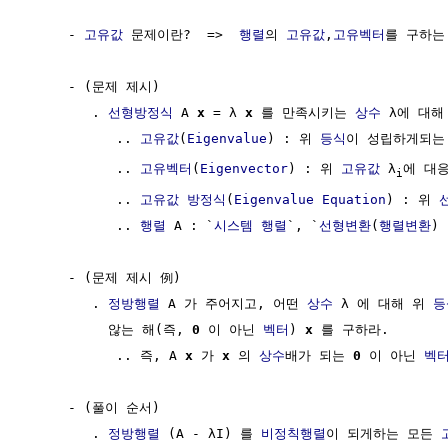
     - 
고유값
 문제이란?  =>  
행렬
의 
고유값
,
고유벡터
를 구하는 
     - (문제 제시)

        . 
선형방정식
 A 
x
 = λ 
x
 를 만족시키는 
상수
 λ에 대해
           .. 
고유값
(
Eigenvalue
) : 위 
등식
이 성립하게되는
           .. 
고유벡터
(
Eigenvector
) : 위 
고유값
 λ
에 대
i
           .. 
고유값 방정식
(
Eigenvalue Equation
) : 위 
           .. 
행렬
 A : `
시스템 행렬
`, `
선형변환
(
행렬변환
) 
     - (문제 제시 例)

        . 
정방행렬
 A 가 주어지고, 어떤 
상수
 λ 에 대해 위 
등
          않는 해(즉, 
0
 이 아닌 
벡터
) 
x
 를 구하라.

           .. 즉, A 
x
 가 
x
 의 
상수
배가 되는 
0
 이 아닌 
벡
     - (풀이 순서)

        . 
정방행렬
 (A - λI) 를 
비정칙행렬
이 되게하는 모든 