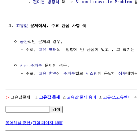
        . 
편미분 방정식
 해  ☞ 
Sturm-Liouville Problem
 참
3. 
고유값
 문제에서, 주요 관심 사항 例
  ㅇ 
공간
적인 문제의 경우,

     - 주로, 
고유 벡터
의 `방향에 만 관심이 있고`, 그 크기는 
  ㅇ 
시간
,
주파수
 문제의 경우,

     - 주로, 
고유 함수
의 
주파수
별로 
시스템
의 응답이 
상수
배하는
▷
고유값문제
1.
고유값 문제
2.
고유값 문제 용어
3.
고유값,고유벡터
4
검색
용어해설 종합 (단일 페이지 형태)