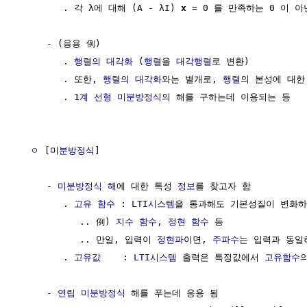
        . 각 λ에 대해 (A - λI) 
x
 = 0 를 만족하는 0 이 아
     - (응용 例)

        . 
행렬의 대각화
 (
행렬
을 
대각행렬
로 변환)

        . 또한, 
행렬의 대각화
와는 별개로, 
행렬
의 본성에 대한
        . 
1계 선형 미분방정식
의 해를 구하는데 이용되는 등

  ㅇ [
미분방정식
] 

     - 
미분방정식 해
에 대한 특성 
정보
를 찾고자 함           
        . 
고유 함수
 : 
LTI시스템
을 통과해도 기본성질이 변화하
           .. 例) 
지수 함수
, 
정현 함수
 등    

           .. 만일, 입력이 
정현파
이면, 
주파수
는 입력과 동일
        . 
고유값
    : 
LTI시스템
 출력은 특정값에서 
고유함수
     - 
연립 미분방정식
 해를 푸는데 응용 됨
