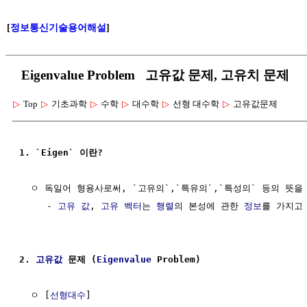
[
정보통신기술용어해설
]
Eigenvalue Problem 고유값 문제, 고유치 문제
▷
Top
▷
기초과학
▷
수학
▷
대수학
▷
선형 대수학
▷
고유값문제
1. `Eigen` 이란?
  ㅇ 독일어 형용사로써, `고유의`,`특유의`,`특성의` 등의 뜻을 
     - 
고유 값
, 
고유 벡터
는 
행렬
의 본성에 관한 
정보
를 가지고 
2. 
고유값
 문제 (
Eigenvalue
 Problem)
  ㅇ [
선형대수
]
