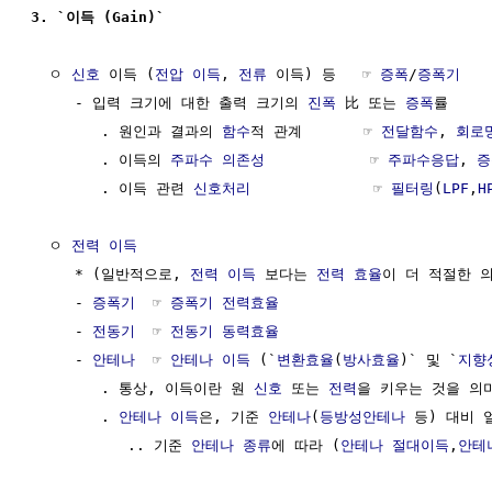
3. `이득 (Gain)` 
  ㅇ 
신호
 이득 (
전압 이득
, 
전류
 이득) 등   ☞ 
증폭
/
증폭기
     - 입력 크기에 대한 출력 크기의 
진폭
 比 또는 
증폭
률 

        . 원인과 결과의 
함수
적 관계       ☞ 
전달함수
, 
회로
        . 이득의 
주파수 의존성
            ☞ 
주파수응답
, 
증
        . 이득 관련 
신호처리
              ☞ 
필터링
(
LPF
,
H
  ㅇ 
전력 이득
     * (일반적으로, 
전력 이득
 보다는 
전력 효율
이 더 적절한 의
     - 
증폭기
  ☞ 
증폭기 전력효율
     - 
전동기
  ☞ 
전동기 동력효율
     - 
안테나
  ☞ 
안테나 이득
 (`
변환효율
(
방사효율
)` 및 `
지향
        . 통상, 이득이란 원 
신호
 또는 
전력
을 키우는 것을 의미
        . 
안테나 이득
은, 기준 
안테나
(
등방성안테나
 등) 대비 
           .. 기준 
안테나 종류
에 따라 (
안테나 절대이득
,
안테