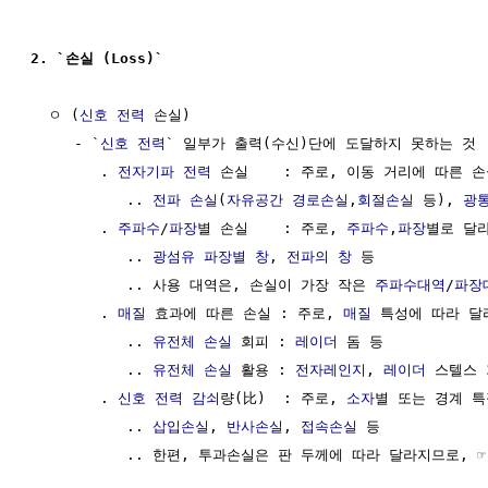
2. `손실 (Loss)`
  ㅇ (
신호 전력
 손실)

     - `
신호 전력
` 일부가 출력(수신)단에 도달하지 못하는 것

        . 
전자기파
전력
 손실    : 주로, 이동 거리에 따른 손
           .. 
전파 손실
(
자유공간 경로손실
,
회절손실
 등), 
광
        . 
주파수
/
파장
별 손실    : 주로, 
주파수
,
파장
별로 달라
           .. 
광섬유 파장별 창
, 
전파의 창
 등

           .. 사용 대역은, 손실이 가장 작은 
주파수대역
/
파장
        . 
매질
 효과에 따른 손실 : 주로, 
매질
 특성에 따라 달
           .. 
유전체 손실
 회피 : 
레이더
 돔 등

           .. 
유전체 손실
 활용 : 
전자레인지
, 
레이더
 스텔스 
        . 
신호 전력
감쇠
량(比)  : 주로, 
소자
별 또는 경계 특
           .. 
삽입손실
, 
반사손실
, 
접속손실
 등

           .. 한편, 투과손실은 판 두께에 따라 달라지므로, ☞