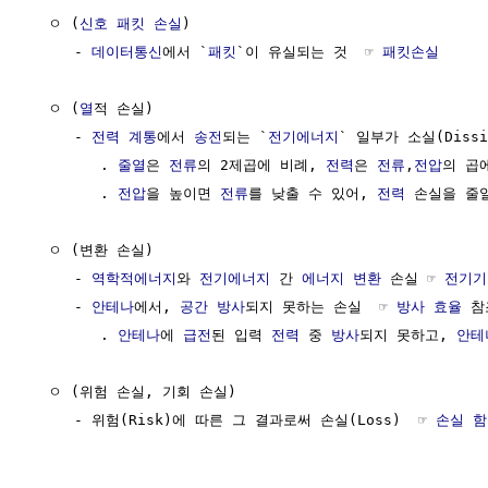
  ㅇ (
신호
패킷 손실
)

     - 
데이터통신
에서 `
패킷
`이 유실되는 것  ☞ 
패킷손실
  ㅇ (
열
적 손실)

     - 
전력 계통
에서 
송전
되는 `
전기에너지
` 일부가 소실(Dissip
        . 
줄열
은 
전류
의 2제곱에 비례, 
전력
은 
전류
,
전압
의 곱에
        . 
전압
을 높이면 
전류
를 낮출 수 있어, 
전력
 손실을 줄일
  ㅇ (변환 손실)

     - 
역학적에너지
와 
전기에너지
 간 
에너지 변환
 손실 ☞ 
전기기
     - 
안테나
에서, 
공간
방사
되지 못하는 손실  ☞ 
방사 효율
 참
        . 
안테나
에 
급전
된 입력 
전력
 중 
방사
되지 못하고, 
안테
  ㅇ (위험 손실, 기회 손실)

     - 위험(Risk)에 따른 그 결과로써 손실(Loss)  ☞ 
손실 함