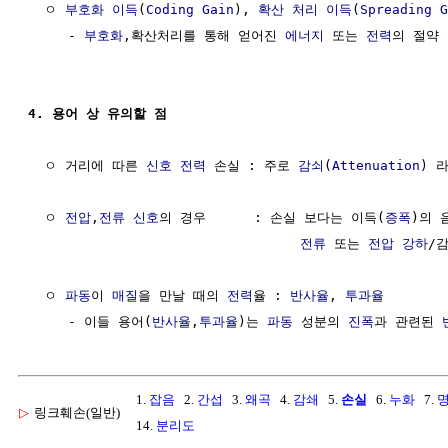
  ㅇ 
부호화 이득
(
Coding Gain
), 
확산 처리 이득
(
Spreading G
     - 
부호화
,확산처리를 통해 얻어진 
에너지
 또는 
전력
의 절약 
4. 용어 상 유의할 점
  ㅇ 거리에 따른 
신호 전력
 손실 : 주로 
감쇠
(
Attenuation
) 
  ㅇ 
전압
,
전류
신호
의 경우      : 손실 보다는 이득(
증폭
)의 
전류
 또는 
전압 강하
/감
  ㅇ 
파동
이 
매질
을 만날 때의 
전력
율 : 
반사율
, 
투과율
     - 이들 용어(
반사율
,
투과율
)는 
파동
 성분의 
진폭
과 관련된 
1.
잡음
2.
간섭
3.
왜곡
4.
감쇄
5.
손실
6.
누화
7.
▷
링크훼손(일반)
14.
분리도