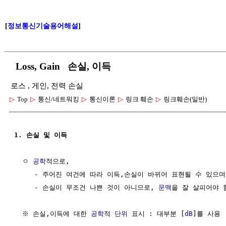
[
정보통신기술용어해설
]
Loss, Gain 손실, 이득
로스 , 게인, 전력 손실
▷
Top
▷
통신/네트워킹
▷
통신이론
▷
링크 훼손
▷
링크훼손(일반)
1. 손실 및 이득
  ㅇ 
공학
적으로, 

     - 주어진 여건에 따라 이득,손실이 바뀌어 표현될 수 있으며,
     - 손실이 무조건 나쁜 것이 아니므로, 
문맥
을 잘 살피어야 함
  ※ 손실,이득에 대한 
공학
적 
단위
 표시 : 대부분 [
dB
]를 사용
