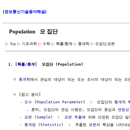
[
정보통신기술용어해설
]
Population 모 집단
▷
Top
▷
기초과학
▷
수학
▷
확률/통계
▷
통계학
▷
모집단,표본
1. [
확률/통계
]  모집단 (Population)
  ㅇ 
통계학
에서 관심의 대상이 되는 또는 조사의 대상이 되는 모
  ㅇ [참고 용어]

     - 
모수
 (
Population Parameter
)  :  모집단의 
통계
적 
        . 흔히, 모집단의 관심 사항은, 모집단의 중심과 
변동성
     - 
표본
 (
Sample
)  :  
표본 추출
에 의해 선정된 모집단 일부
     - 
통계량
 (
Statistic
)  :  추출된 
표본
의 특성을 나타내는