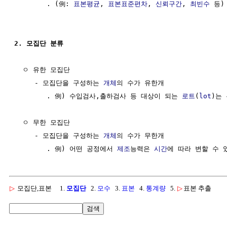
        . (例: 
표본평균
, 
표본표준편차
, 
신뢰구간
, 
최빈수
 등)

2. 모집단 분류
  ㅇ 유한 모집단

     - 모집단을 구성하는 
개체
의 수가 유한개

        . 例) 수입검사,출하검사 등 대상이 되는 
로트
(
lot
)는
  ㅇ 무한 모집단

     - 모집단을 구성하는 
개체
의 수가 무한개

        . 例) 어떤 공정에서 
제조
능력은 
시간
▷
모집단,표본
1.
모집단
2.
모수
3.
표본
4.
통계량
5.
▷
표본 추출
검색