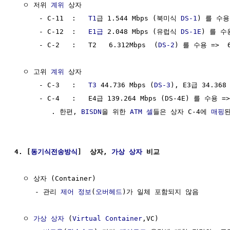
  ㅇ 저위 
계위
 상자

      - C-11  :   
T1
급 1.544 Mbps (북미식 
DS-1
) 를 수용 
      - C-12  :   
E1급
 2.048 Mbps (유럽식 
DS-1E
) 를 수용
      - C-2   :   T2   6.312Mbps  (
DS-2
) 를 수용 =>  6
  ㅇ 고위 
계위
 상자

      - C-3   :   
T3
 44.736 Mbps (
DS-3
), E3급 34.368 
      - C-4   :   E4급 139.264 Mbps (DS-4E) 를 수용 => 
         . 한편, 
BISDN
을 위한 
ATM 셀
들은 상자 C-4에 
매핑
된
4. [
동기식전송방식
]  상자, 
가상 상자
 비교
  ㅇ 상자 (Container)

     - 관리 
제어
정보
(
오버헤드
)가 일체 포함되지 않음

  ㅇ 
가상 상자
 (
Virtual Container
,VC)
