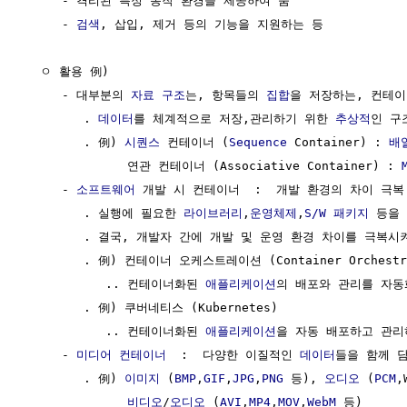
     - 격리된 특정 동작 환경을 제공하여 줌

     - 
검색
, 삽입, 제거 등의 기능을 지원하는 등

  ㅇ 활용 例)

     - 대부분의 
자료 구조
는, 항목들의 
집합
을 저장하는, 컨테이너
        . 
데이터
를 체계적으로 저장,관리하기 위한 
추상적
인 구조
        . 例) 
시퀀스
 컨테이너 (
Sequence
 Container) : 
배
              연관 컨테이너 (Associative Container) : 
     - 
소프트웨어
 개발 시 컨테이너  :  개발 환경의 차이 극복
        . 실행에 필요한 
라이브러리
,
운영체제
,
S/W
패키지
 등을
        . 결국, 개발자 간에 개발 및 운영 환경 차이를 극복시켜
        . 例) 컨테이너 오케스트레이션 (Container Orchestra
           .. 컨테이너화된 
애플리케이션
의 배포와 관리를 자동
        . 例) 쿠버네티스 (Kubernetes)

           .. 컨테이너화된 
애플리케이션
을 자동 배포하고 관리
     - 
미디어 컨테이너
  :  다양한 이질적인 
데이터
들을 함께 담
        . 例) 
이미지
 (
BMP
,
GIF
,
JPG
,
PNG
 등), 
오디오
 (
PCM
,
비디오
/
오디오
 (
AVI
,
MP4
,
MOV
,
WebM
 등)
