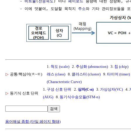
     - 
비트율
(
전송속도
) 마다 
페이로드
 용량에 대한 정량화, 규
     - 이에 덧붙여, 도달할 목적지 
주소
와 기타 관리정보들을 포
1.
척도 (scale)
2.
추상화 (abstraction)
3.
칩 (chip)
▷
공통/핵심어(ㅊ~ㅌ)
래스 (class)
8.
클러스터 (cluster)
9.
타이머 (timer)
(Characteristic Curve)
1.
구성 신호 단위
2.
상자(C-n)
3.
가상상자(VC)
4.
▷
동기식 신호 단위
(AUG)
8.
동기식수송모듈(STM-n)
검색
용어해설 종합 (단일 페이지 형태)