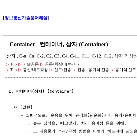
[
정보통신기술용어해설
]
Container 컨테이너, 상자 (Container)
상자 , C-n, Cn, C-2, C2, C3, C4, C-11, C11, C-12, C12, 상자 
▷
Top
▷
기술공통
▷
공통/핵심어(ㅊ~ㅌ)
▷
Top
▷
통신/네트워킹
▷
선로/전송
▷
전송 - 동기식 전송
▷
동기식 신호
1. 컨테이너(상자) (Container)
  ㅇ [일반]

     - 일반적으로, 운송을 위해 규격화(단순화)시킨 용기/운반체
        . 높은 집적율, 빼고넣기, 처리 용이성 등을 위해,

        . 그 내용물의 적재/구성 방법을 어떻게 하느냐에 관심을