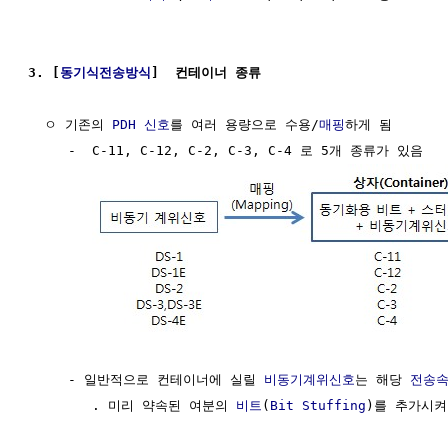
3. [
동기식전송방식
]  컨테이너 종류
  ㅇ 기존의 
PDH
신호
를 여러 용량으로 수용/
매핑
하게 됨

     -  C-11, C-12, C-2, C-3, C-4 로 5개 종류가 있음

     - 일반적으로 컨테이너에 실릴 
비동기계위신호
는 해당 
전송
        . 미리 약속된 여분의 
비트
(
Bit Stuffing
)를 추가시켜