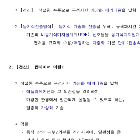
  ㅇ [전산]  적절한 수준으로 구성시킨 
가상화
메커니즘
을 말함  
  ㅇ [
동기식전송방식
]  
동기식 다중화
전송
을 위해, 규격화시킨 기
     - 기존의 
비동기식디지털계위
(
PDH
) 
신호
들을 
동기식디지털계
        . 맨처음 규격화 수용/
매핑
하는 
다중화
 기본 
단위
(
전송
2. [전산]  컨테이너 이란?
  ㅇ 적절한 수준으로 구성시킨 
가상화
메커니즘
을 말함

     - 
애플리케이션
과 그 의존성을 격리하여, 

     - 다양한 환경에서 일관되게 실행될 수 있도록 하는,

     - 일종의 
가상화
 기술

  ㅇ 역할

     - 동작 상의 내부/외부를 격리시켜며, 일관성을 줌
