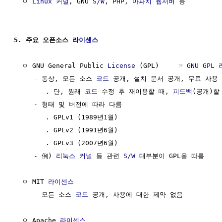
  ㅇ 
Linux
커널
, GNU 
S/W
, 
PHP
, 
아파치 웹서버
 등

5. 주요 오픈소스 
라이센스
  ㅇ GNU General Public 
License
 (GPL)     ☞ 
GNU GPL
     - 통상, 모든 소스 
코드
 공개, 설치 문서 공개, 무료 사용 
        . 단, 원래 
코드
 수정 후 재이용할 때, 
피드백
(공개)할
     - 형태 및 버전에 따라 다름 

        . GPLv1 (1989년1월)

        . GPLv2 (1991년6월)

        . GPLv3 (2007년6월)

     - 例) 
리눅스
커널
 등 관련 
S/W
 대부분이 GPL을 따름

  ㅇ MIT 
라이센스
     - 모든 소스 
코드
 공개, 사용에 대한 제약 없음

  ㅇ Apache 
라이센스