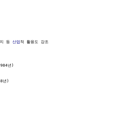
지 등 
산업
적 활용도 강조

984년)

8년)
