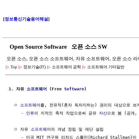
[
정보통신기술용어해설
]
Open Source Software 오픈 소스 SW
오픈 소스, 오픈 소스 소프트웨어, 자유 소프트웨어, 오픈 소스 라이선
▷
Top
▷
정보기술(IT)
▷
소프트웨어 공학
▷
소프트웨어 기타일반
1. 자유 
소프트웨어
 (Free 
Software
)
  ㅇ 
소프트웨어
를, 전유적(혼자 독차지하는) 권리의 대상으로 보지
     - 
인류
의 지적인 축적 작업으로써 공유 
자산
으로 봄 (공개, 
  ㅇ 자유 
소프트웨어
의 개념 정립 및 재단 설립

     - 미국 MIT 연구원 리처드 스톨만(Richard Stallman)