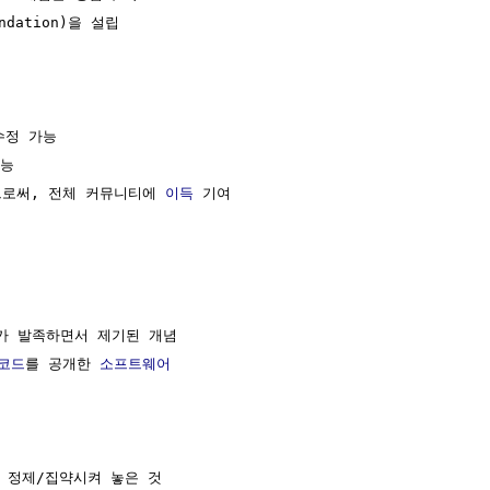
ndation)을 설립

수정 가능

능

으로써, 전체 커뮤니티에 
이득
 기여

e)가 발족하면서 제기된 개념

코드
를 공개한 
소프트웨어
 정제/집약시켜 놓은 것
