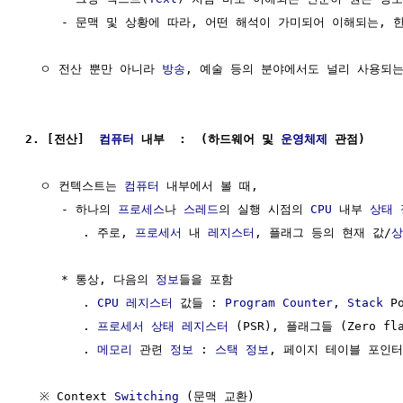
     - 문맥 및 상황에 따라, 어떤 해석이 가미되어 이해되는, 한
  ㅇ 전산 뿐만 아니라 
방송
, 예술 등의 분야에서도 널리 사용되는
2. [전산]  
컴퓨터
 내부  :  (하드웨어 및 
운영체제
 관점)
  ㅇ 컨텍스트는 
컴퓨터
 내부에서 볼 때,

     - 하나의 
프로세스
나 
스레드
의 실행 시점의 
CPU
 내부 
상태
        . 주로, 
프로세서
 내 
레지스터
, 플래그 등의 현재 값/
상
     * 통상, 다음의 
정보
들을 포함

        . 
CPU
레지스터
 값들 : 
Program Counter
, 
Stack
 P
        . 
프로세서
상태
레지스터
 (PSR), 플래그들 (Zero fla
        . 
메모리
 관련 
정보
 : 
스택
정보
, 페이지 테이블 포인터
  ※ Context 
Switching
 (문맥 교환)
