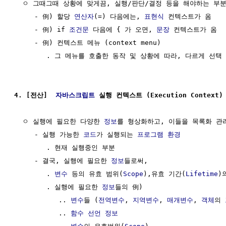
  ㅇ 그때그때 상황에 맞게끔, 실행/판단/결정 등을 해야하는 부분 
     - 例) 할당 
연산자
(=) 다음에는, 
표현식
 컨텍스트가 옴

     - 例) if 
조건문
 다음에 { 가 오면, 
문장
 컨텍스트가 옴

     - 例) 컨텍스트 메뉴 (context menu)

        . 그 메뉴를 호출한 동작 및 상황에 따라, 다르게 선택
4. [전산]  
자바스크립트
 실행 컨텍스트 (Execution Context) 
  ㅇ 실행에 필요한 다양한 
정보
를 형상화하고, 이들을 목록화 관
     - 실행 가능한 
코드
가 실행되는 
프로그램 환경
        . 현재 실행중인 부분

     - 결국, 실행에 필요한 
정보
들로써,

        . 
변수
 등의 유효 범위(
Scope
),유효 기간(
Lifetime
)
        . 실행에 필요한 
정보
들의 例)

           .. 
변수
들 (
전역변수
, 
지역변수
, 
매개변수
, 
객체
의 
           .. 
함수 선언
정보