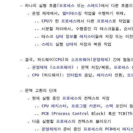
     - 하나의 실행 흐름(
프로세스
 또는 
스레드
)에서 다른 흐름으
        . 운영 체제에서, 
멀티태스킹
 작업을 수행하기 위해, 

           .. 
CPU
가 한 
프로세스
에서 다른 
프로세스
로 작업을 
           .. 시분할 처리에서, 수행중인 각 태스크들을, 순
           .. 태스크 
상태
정보
를 
레지스터
들에 저장 또는 이전
           .. 
스레드
 실행 
상태
의 저장과 복원 작업

     - 결국, 하드웨어(
CPU
)와 
소프트웨어
(
운영체제
) 간에 협동
        . 
운영체제
 (
소프트웨어
) : 문맥 저장/복원, 
프로세스
        . 
CPU
 (하드웨어): 
인터럽트
 응답, 
레지스터
 전환, 
모
     - 문맥 교환의 단계

        . 현재 실행 중인 
프로세스
의 컨텍스트 저장

           .. 
CPU
레지스터
, 
프로그램 카운터
, 
스택
 포인터 등
           .. 
PCB
 (
Process
Control
 Block) 혹은 TCB(
Th
        . 다음 실행할 
프로세스
의 컨텍스트 불러오기

           .. 
운영체제
가 준비 중인 
프로세스
의 
PCB
에서 
레지