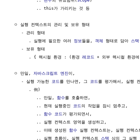
           .. 
변수
의 유효범위(
Scope
)

           .. this가 가리키는 것 등

  ㅇ 실행 컨텍스트의 관리 및 보유 형태

     - 관리 형태

        . 실행에 필요한 여러 
정보
들을, 
객체
 형태로 담아 
스택
     - 보유 형태

        . { 렉시컬 환경 : (환경 
레코드
 + 외부 렉시컬 환경에 
  ㅇ 만일, 
자바스크립트
엔진
이, 

     - 실행 가능한 
코드
를 만나면, 그 
코드
를 평가해서, 실행 컨
        . 例) 

           .. 만일, 
함수
를 호출하면, 

           .. 현재 실행중인 
코드
의 작업을 잠시 멈추고,

           .. 
함수
코드
가 평가되면서,

           .. 실행 컨텍스트 영역을 생성하고,

           .. 이때 생성된 
함수
 실행 컨텍스트는, 실행 컨텍스
           .. 실행 흐름이, 실행 컨텍스트 
스택
 상의 그 실행 