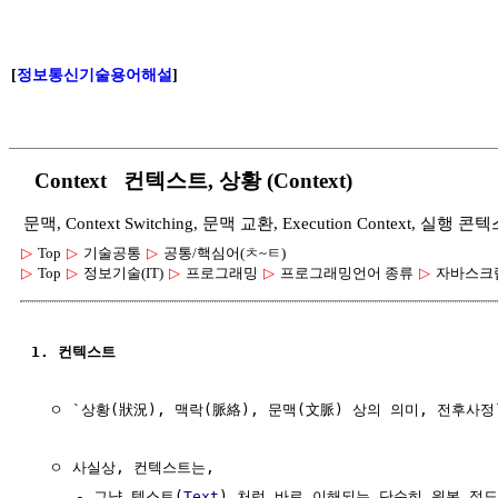
[
정보통신기술용어해설
]
Context 컨텍스트, 상황 (Context)
문맥, Context Switching, 문맥 교환, Execution Context, 실행 콘
▷
Top
▷
기술공통
▷
공통/핵심어(ㅊ~ㅌ)
▷
Top
▷
정보기술(IT)
▷
프로그래밍
▷
프로그래밍언어 종류
▷
자바스크
1. 컨텍스트
  ㅇ `상황(狀況), 맥락(脈絡), 문맥(文脈) 상의 의미, 전후사정
  ㅇ 사실상, 컨텍스트는,

     - 그냥 텍스트(
Text
) 처럼 바로 이해되는 단순히 원본 정도