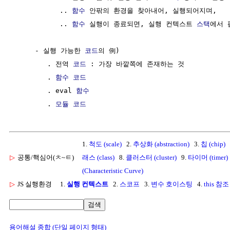
           .. 
함수
 안팎의 환경을 찾아내어, 실행되어지며,

           .. 
함수
 실행이 종료되면, 실행 컨텍스트 
스택
에서 
     - 실행 가능한 
코드
의 例)

        . 전역 
코드
 : 가장 바깥쪽에 존재하는 것

        . 
함수
코드
        . eval 
함수
        . 
모듈
코드
1.
척도 (scale)
2.
추상화 (abstraction)
3.
칩 (chip)
▷
공통/핵심어(ㅊ~ㅌ)
래스 (class)
8.
클러스터 (cluster)
9.
타이머 (timer)
(Characteristic Curve)
▷
JS 실행환경
1.
실행 컨텍스트
2.
스코프
3.
변수 호이스팅
4.
this 참조
검색
용어해설 종합 (단일 페이지 형태)