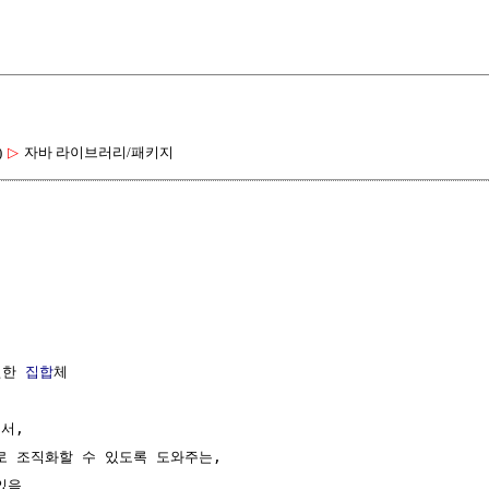
)
▷
자바 라이브러리/패키지
현한 
집합
체

서,

로 조직화할 수 있도록 도와주는,

음
