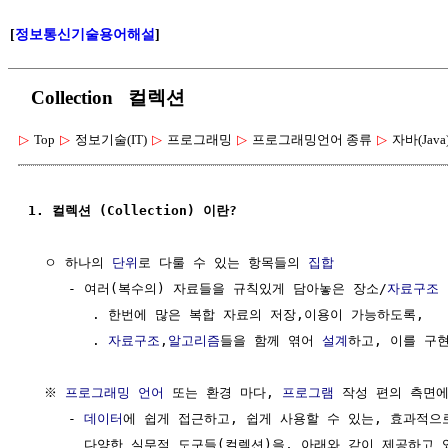
[
정보통신기술용어해설
]
Collection 컬렉션
▷
Top
▷
정보기술(IT)
▷
프로그래밍
▷
프로그래밍언어 종류
▷
자바(Java
1. 컬렉션 (Collection) 이란?
  ㅇ 하나의 
단위
로 다룰 수 있는 항목들의 
집합
     - 여러(복수의) 자료들을 규칙있게 담아놓은 장소/
자료구조
        . 한번에 많은 복합 자료의 저장,이용이 가능하도록, 

        . 
자료구조
,
알고리즘
들을 함께 엮어 
설계
하고, 이를 구
  ※ 
프로그래밍 언어
 또는 환경 마다, 
프로그램
 작성 편의 측면에
     - 
데이터
에 쉽게 접근하고, 쉽게 사용할 수 있는, 효과적으
       다양한 실무적 도구들(컬렉션)을, 아래와 같이 제공하고 있