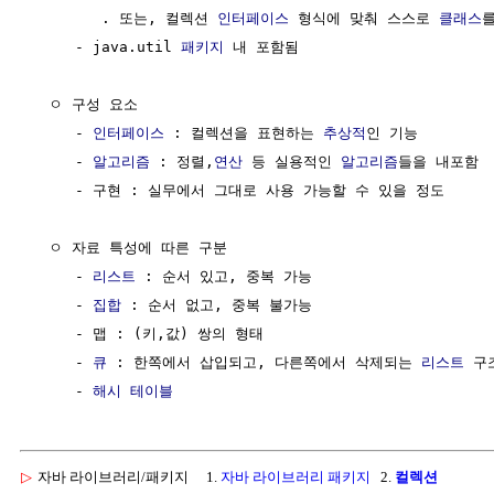
        . 또는, 컬렉션 
인터페이스
 형식에 맞춰 스스로 
클래스
를
     - java.util 
패키지
 내 포함됨

  ㅇ 구성 요소

     - 
인터페이스
 : 컬렉션을 표현하는 
추상적
인 기능

     - 
알고리즘
 : 정렬,
연산
 등 실용적인 
알고리즘
들을 내포함

     - 구현 : 실무에서 그대로 사용 가능할 수 있을 정도

  ㅇ 자료 특성에 따른 구분

     - 
리스트
 : 순서 있고, 중복 가능

     - 
집합
 : 순서 없고, 중복 불가능

     - 맵 : (키,값) 쌍의 형태

     - 
큐
 : 한쪽에서 삽입되고, 다른쪽에서 삭제되는 
리스트
 구
     - 
해시 테이블
▷
자바 라이브러리/패키지
1.
자바 라이브러리 패키지
2.
컬렉션