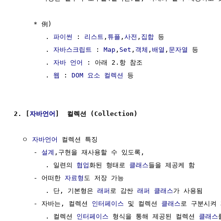
     * 例) 

        . 
파이썬
 : 
리스트
,
튜플
,
사전
,
집합
 등

        . 
자바스크립트
 : 
Map
,
Set
,
객체
,
배열
,
문자열
 등

        . 
자바 언어
 : 아래 2.항 참조

        . 
웹
 : 
DOM 요소 컬렉션
 등

2. [
자바언어
]  컬렉션 (Collection)
  ㅇ 
자바언어
 컬렉션 특징

     - 
설계
,구현을 재사용할 수 있도록, 

        . 일련의 
협업
화된 형태로 
클래스
들을 제공케 함

     - 어떠한 
자료형
도 저장 가능

        . 단, 기본형은 
래퍼
로 감싼 
래퍼
클래스
가 사용됨

     - 자바는, 컬렉션 
인터페이스
 및 컬렉션 
클래스
로 구분시켜 
        . 컬렉션 
인터페이스
 형식을 통해 제공된 컬렉션 
클래스