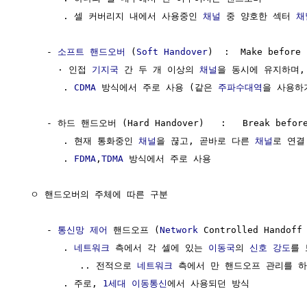
        . 셀 커버리지 내에서 사용중인 
채널
 중 양호한 섹터 
채
     - 
소프트 핸드오버
 (
Soft Handover
)  :  Make before 
       · 인접 
기지국
 간 두 개 이상의 
채널
을 동시에 유지하며,
        . 
CDMA
 방식에서 주로 사용 (같은 
주파수대역
을 사용하
     - 하드 핸드오버 (Hard Handover)   :   Break before 
        . 현재 통화중인 
채널
을 끊고, 곧바로 다른 
채널
로 연결

        . 
FDMA
,
TDMA
 방식에서 주로 사용

  ㅇ 핸드오버의 주체에 따른 구분

     - 
통신망 제어
 핸드오프 (
Network
 Controlled Handoff 
        . 
네트워크
 측에서 각 셀에 있는 
이동국
의 
신호 강도
를 
           .. 전적으로 
네트워크
 측에서 만 핸드오프 관리를 하
        . 주로, 
1세대 이동통신
에서 사용되던 방식
