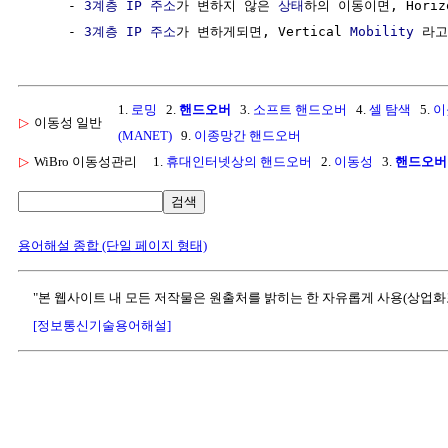
     - 
3계층
IP 주소
가 변하지 않은 
상태
하의 이동이면, Horizo
     - 
3계층
IP 주소
가 변하게되면, Vertical 
Mobility
1.
로밍
2.
핸드오버
3.
소프트 핸드오버
4.
셀 탐색
5.
이
▷
이동성 일반
(MANET)
9.
이종망간 핸드오버
▷
WiBro 이동성관리
1.
휴대인터넷상의 핸드오버
2.
이동성
3.
핸드오버
검색
용어해설 종합 (단일 페이지 형태)
"본 웹사이트 내 모든 저작물은 원출처를 밝히는 한 자유롭게 사용(상업화
[정보통신기술용어해설]