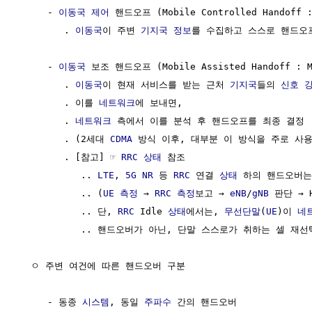
     - 
이동국
제어
 핸드오프 (Mobile Controlled Handoff : 
        . 
이동국
이 주변 
기지국
정보
를 수집하고 스스로 핸드오
     - 
이동국
 보조 핸드오프 (Mobile Assisted Handoff : MA
        . 
이동국
이 현재 서비스를 받는 근처 
기지국
들의 
신호 
        . 이를 
네트워크
에 보내면,

        . 
네트워크
 측에서 이를 분석 후 핸드오프를 최종 결정

        . (2세대 
CDMA
 방식 이후, 대부분 이 방식을 주로 사용
        . [참고] ☞ 
RRC 상태
 참조 

           .. 
LTE
, 
5G
NR
 등 
RRC
 연결 
상태
 하의 핸드오버는,
           .. (
UE
측정
 → 
RRC
측정
보고 → 
eNB
/
gNB
 판단 → H
           .. 단, 
RRC
 Idle 
상태
에서는, 
무선단말
(
UE
)이 
네
           .. 핸드오버가 아닌, 단말 스스로가 취하는 셀 재선택(C
  ㅇ 주변 여건에 따른 핸드오버 구분

     - 동종 
시스템
, 동일 
주파수
 간의 핸드오버
