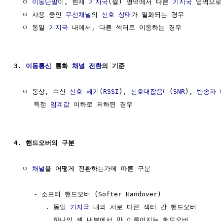
  ㅇ 
이동단말
이, 현재 
기지국
(셀) 영역에서 다른 
기지국
 영역으로
  ㅇ 사용 중인 
무선채널
의 
신호
상태
가 열화되는 경우

  ㅇ 동일 
기지국
 내에서, 다른 섹터로 이동하는 경우

3. 
이동통신
 통화 
채널 전환
의 기준
  ㅇ 통상, 수신 
신호 세기
(
RSSI
), 
신호대잡음비
(
SNR
), 
반송파 
     특정 
임계값
 이하로 저하된 경우

4. 핸드오버의 구분
  ㅇ 
채널
을 어떻게 전환하는가에 따른 구분

     - 소프터 핸드오버 (Softer Handover)

        . 동일 
기지국
 내의 서로 다른 섹터 간 핸드오버

        . 하나의 셀 내부에서 만 이루어지는 핸드오버 
