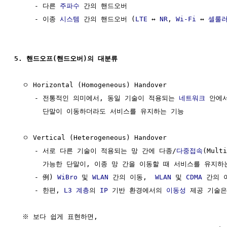
     - 다른 
주파수
 간의 핸드오버

     - 이종 
시스템
 간의 핸드오버 (
LTE
 ↔ 
NR
, 
Wi-Fi
 ↔ 
셀룰
5. 핸드오프(핸드오버)의 대분류
  ㅇ Horizontal (Homogeneous) Handover

     - 전통적인 의미에서, 동일 기술이 적용되는 
네트워크
 안에
       단말이 이동하더라도 서비스를 유지하는 기능

  ㅇ Vertical (Heterogeneous) Handover

     - 서로 다른 기술이 적용되는 망 간에 다종/
다중접속
(Multi
       가능한 단말이, 이종 망 간을 이동할 때 서비스를 유지하는 
     - 例) 
WiBro
 및 
WLAN
 간의 이동,  
WLAN
 및 
CDMA
 간의 
     - 한편, 
L3
계층
의 
IP
 기반 환경에서의 
이동성
 제공 기술은
  ※ 보다 쉽게 표현하면,
